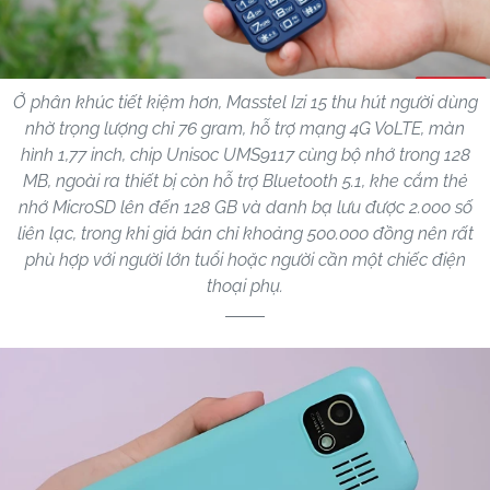
Ở phân khúc tiết kiệm hơn, Masstel Izi 15 thu hút người dùng
nhờ trọng lượng chỉ 76 gram, hỗ trợ mạng 4G VoLTE, màn
hình 1,77 inch, chip Unisoc UMS9117 cùng bộ nhớ trong 128
MB, ngoài ra thiết bị còn hỗ trợ Bluetooth 5.1, khe cắm thẻ
nhớ MicroSD lên đến 128 GB và danh bạ lưu được 2.000 số
liên lạc, trong khi giá bán chỉ khoảng 500.000 đồng nên rất
phù hợp với người lớn tuổi hoặc người cần một chiếc điện
thoại phụ.