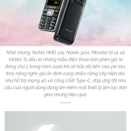
Nhìn chung, Nokia HMD 105, Nokia 3210, Masstel Izi 15 và
Viettel T2 đều là những mẫu điện thoại bàn phím giá rẻ
đáng chú ý trong năm 2026 khi sở hữu độ bền cao, pin lâu,
khả năng nghe gọi ổn định cùng nhiều nâng cấp hiện đại
như hỗ trợ mạng 4G và cổng USB Type-C, đáp ứng tốt nhu
cầu của người dùng đang tìm kiếm một thiết bị liên lạc đơn
giản nhưng hiệu quả.