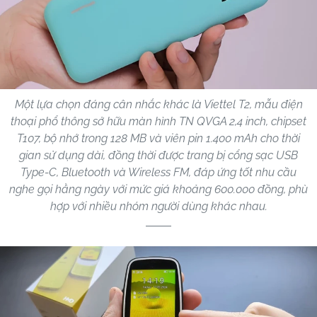
Một lựa chọn đáng cân nhắc khác là Viettel T2, mẫu điện
thoại phổ thông sở hữu màn hình TN QVGA 2,4 inch, chipset
T107, bộ nhớ trong 128 MB và viên pin 1.400 mAh cho thời
gian sử dụng dài, đồng thời được trang bị cổng sạc USB
Type-C, Bluetooth và Wireless FM, đáp ứng tốt nhu cầu
nghe gọi hằng ngày với mức giá khoảng 600.000 đồng, phù
hợp với nhiều nhóm người dùng khác nhau.