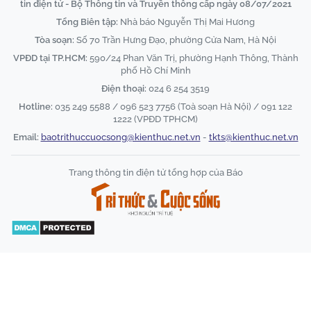
tin điện tử - Bộ Thông tin và Truyền thông cấp ngày 08/07/2021
Tổng Biên tập:
Nhà báo Nguyễn Thị Mai Hương
Tòa soạn:
Số 70 Trần Hưng Đạo, phường Cửa Nam, Hà Nội
VPĐD tại TP.HCM:
590/24 Phan Văn Trị, phường Hạnh Thông, Thành
phố Hồ Chí Minh
Điện thoại:
024 6 254 3519
Hotline:
035 249 5588 / 096 523 7756 (Toà soạn Hà Nội) / 091 122
1222 (VPĐD TPHCM)
Email:
baotrithuccuocsong@kienthuc.net.vn
-
tkts@kienthuc.net.vn
Trang thông tin điện tử tổng hợp của Báo