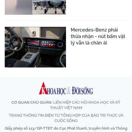
Mercedes-Benz phải
thừa nhận - nút bấm vật
lý vẫn là chân ái
CƠ QUAN CHỦ QUẢN:
LIÊN HIỆP CÁC HỘI KHOA HỌC VÀ KỸ
THUẬT VIỆT NAM
TRANG THÔNG TIN ĐIỆN TỬ TỔNG HỢP CỦA BÁO TRI THỨC VÀ
CUỘC SỐNG
Giấy phép số 113/GP-TTĐT do Cục Phát thanh, truyền hình và Thông