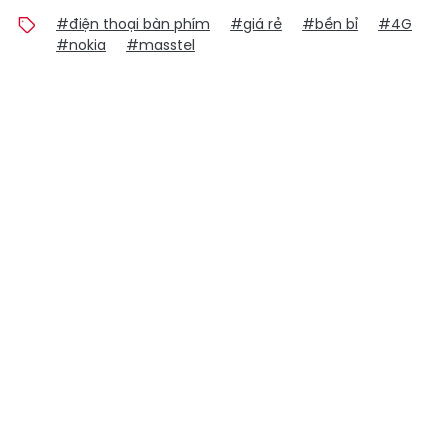
#điện thoại bàn phím
#giá rẻ
#bền bỉ
#4G
#nokia
#masstel