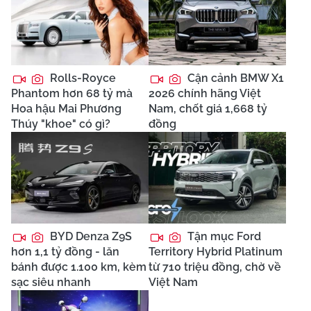
Rolls-Royce
Cận cảnh BMW X1
Phantom hơn 68 tỷ mà
2026 chính hãng Việt
Hoa hậu Mai Phương
Nam, chốt giá 1,668 tỷ
Thúy "khoe" có gì?
đồng
BYD Denza Z9S
Tận mục Ford
hơn 1,1 tỷ đồng - lăn
Territory Hybrid Platinum
bánh được 1.100 km, kèm
từ 710 triệu đồng, chờ về
sạc siêu nhanh
Việt Nam