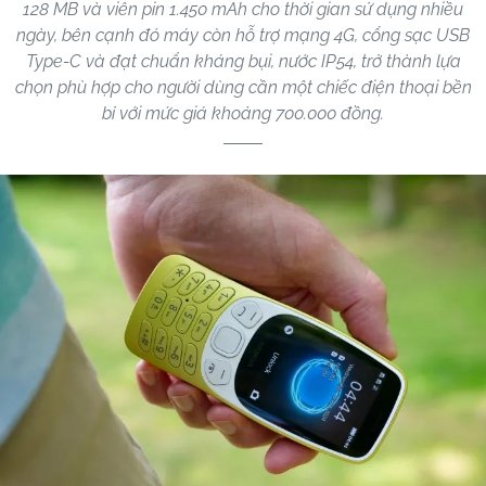
128 MB và viên pin 1.450 mAh cho thời gian sử dụng nhiều
ngày, bên cạnh đó máy còn hỗ trợ mạng 4G, cổng sạc USB
Type-C và đạt chuẩn kháng bụi, nước IP54, trở thành lựa
chọn phù hợp cho người dùng cần một chiếc điện thoại bền
bỉ với mức giá khoảng 700.000 đồng.