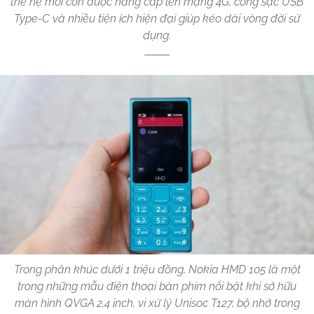
thế hệ mới còn được nâng cấp lên mạng 4G, cổng sạc USB
Type-C và nhiều tiện ích hiện đại giúp kéo dài vòng đời sử
dụng.
Trong phân khúc dưới 1 triệu đồng, Nokia HMD 105 là một
trong những mẫu điện thoại bàn phím nổi bật khi sở hữu
màn hình QVGA 2,4 inch, vi xử lý Unisoc T127, bộ nhớ trong