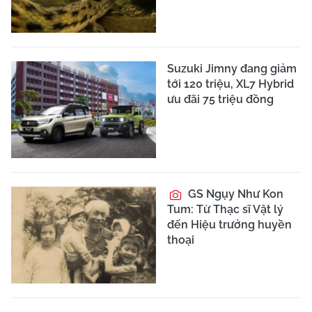
Suzuki Jimny đang giảm
tới 120 triệu, XL7 Hybrid
ưu đãi 75 triệu đồng
GS Ngụy Như Kon
Tum: Từ Thạc sĩ Vật lý
đến Hiệu trưởng huyền
thoại