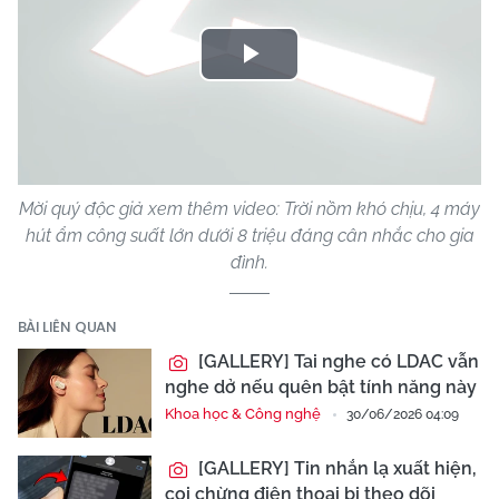
Play
Video
Mời quý độc giả xem thêm video: Trời nồm khó chịu, 4 máy
hút ẩm công suất lớn dưới 8 triệu đáng cân nhắc cho gia
đình.
BÀI LIÊN QUAN
[GALLERY] Tai nghe có LDAC vẫn
nghe dở nếu quên bật tính năng này
Khoa học & Công nghệ
30/06/2026 04:09
[GALLERY] Tin nhắn lạ xuất hiện,
coi chừng điện thoại bị theo dõi