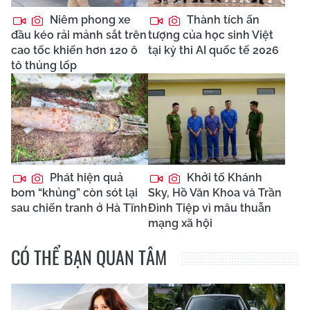
Niêm phong xe
Thành tích ấn
đầu kéo rải mảnh sắt trên
tượng của học sinh Việt
cao tốc khiến hơn 120 ô
tại kỳ thi AI quốc tế 2026
tô thủng lốp
Phát hiện quả
Khởi tố Khánh
bom “khủng” còn sót lại
Sky, Hồ Văn Khoa và Trần
sau chiến tranh ở Hà Tĩnh
Đình Tiệp vì mâu thuẫn
mạng xã hội
CÓ THỂ BẠN QUAN TÂM