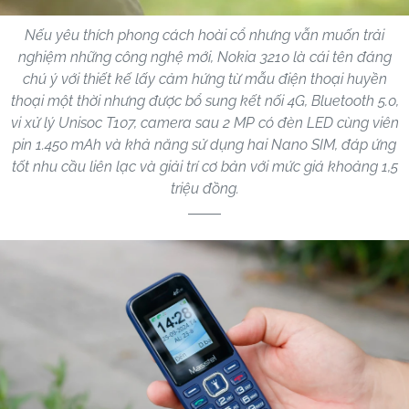
Nếu yêu thích phong cách hoài cổ nhưng vẫn muốn trải
nghiệm những công nghệ mới, Nokia 3210 là cái tên đáng
chú ý với thiết kế lấy cảm hứng từ mẫu điện thoại huyền
thoại một thời nhưng được bổ sung kết nối 4G, Bluetooth 5.0,
vi xử lý Unisoc T107, camera sau 2 MP có đèn LED cùng viên
pin 1.450 mAh và khả năng sử dụng hai Nano SIM, đáp ứng
tốt nhu cầu liên lạc và giải trí cơ bản với mức giá khoảng 1,5
triệu đồng.