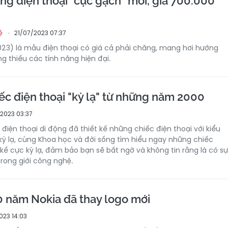
àng điện thoại "cục gạch" mới, giá 700.000
21/07/2023 07:37
ệ
2023) là mẫu điện thoại có giá cả phải chăng, mang hơi hướng
g thiếu các tính năng hiện đại.
c điện thoại "kỳ lạ" từ những năm 2000
2023 03:37
điện thoại di động đã thiết kế những chiếc điện thoại với kiểu
kỳ lạ, cùng Khoa học và đời sống tìm hiểu ngay những chiếc
t kế cực kỳ lạ, đảm bảo bạn sẽ bất ngờ và không tin rằng là có sự
trong giới công nghệ.
 năm Nokia đã thay logo mới
023 14:03