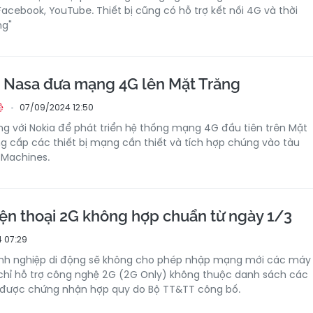
acebook, YouTube. Thiết bị cũng có hỗ trợ kết nối 4G và thời
ng"
 Nasa đưa mạng 4G lên Mặt Trăng
07/09/2024 12:50
ệ
g với Nokia để phát triển hệ thống mạng 4G đầu tiên trên Mặt
ng cấp các thiết bị mạng cần thiết và tích hợp chúng vào tàu
 Machines.
ện thoại 2G không hợp chuẩn từ ngày 1/3
 07:29
oanh nghiệp di động sẽ không cho phép nhập mạng mới các máy
 chỉ hỗ trợ công nghệ 2G (2G Only) không thuộc danh sách các
 được chứng nhận hợp quy do Bộ TT&TT công bố.