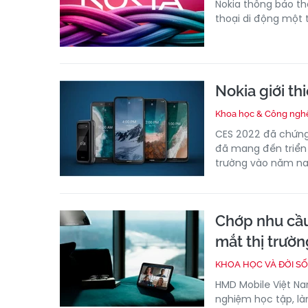
Nokia thông báo th
thoại di động một 
Nokia giới th
Khoa học & Công ngh
CES 2022 đã chứng
đã mang đến triển 
trường vào năm na
Chớp nhu cầu
mắt thị trườn
KHOA HỌC VÀ ĐỜI S
HMD Mobile Việt Na
nghiệm học tập, làm