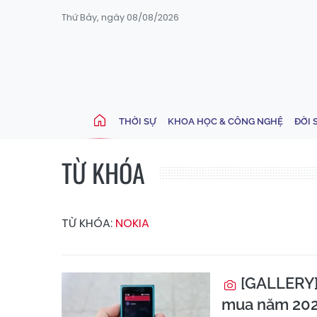
Thứ Bảy, ngày 08/08/2026
THỜI SỰ
KHOA HỌC & CÔNG NGHỆ
ĐỜI 
TỪ KHÓA
TỪ KHÓA:
NOKIA
[GALLERY] 
mua năm 20