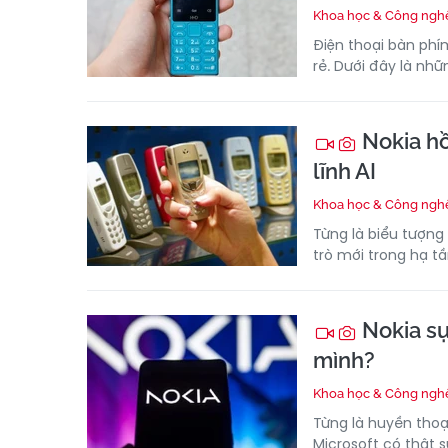
Khoa học & Công ngh
Điện thoại bàn phí
rẻ. Dưới đây là nh
Nokia hồ
lĩnh AI
Khoa học & Công ngh
Từng là biểu tượng 
trò mới trong hạ t
Nokia sụ
mình?
Khoa học & Công ngh
Từng là huyền thoại
Microsoft có thật s