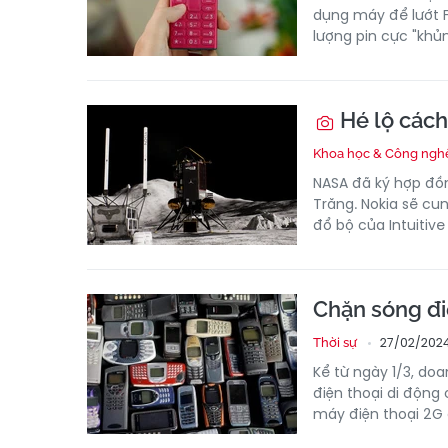
dụng máy để lướt F
lượng pin cực "khủ
Hé lộ cách
Khoa học & Công ngh
NASA đã ký hợp đồn
Trăng. Nokia sẽ cu
đổ bộ của Intuitive
Chặn sóng đi
27/02/2024
Thời sự
Kể từ ngày 1/3, d
điện thoại di động
máy điện thoại 2G