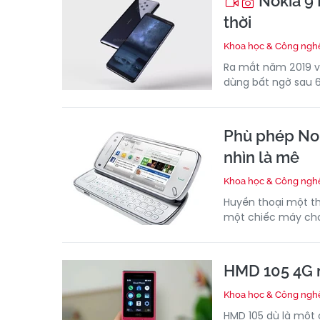
Nokia 9 
thời
Khoa học & Công ngh
Ra mắt năm 2019 và
dùng bất ngờ sau 
Phù phép Nok
nhìn là mê
Khoa học & Công ngh
Huyền thoại một th
một chiếc máy ch
HMD 105 4G m
Khoa học & Công ngh
HMD 105 dù là một 