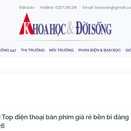
Đặt báo
Hotline: 0327.216.216
Email: toasoan@gmail.c
SỐNG 247
THỊ TRƯỜNG
MÔI TRƯỜNG
PHẢN BIỆN & BẠN ĐỌC
GI
Top điện thoại bàn phím giá rẻ bền bỉ đáng
26