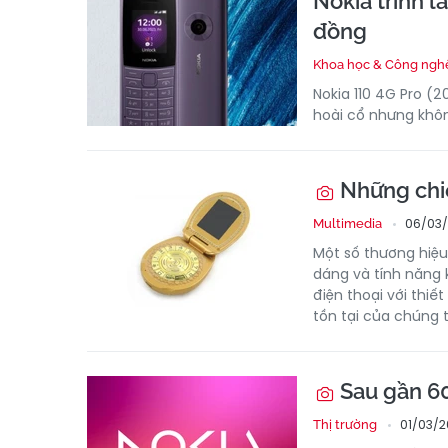
Nokia trình l
đồng
Khoa học & Công ngh
Nokia 110 4G Pro (
hoài cổ nhưng khôn
Những chiế
06/03/
Multimedia
Một số thương hiệu 
dáng và tính năng 
điện thoại với thiế
tồn tại của chúng 
Sau gần 60
01/03/2
Thị trường