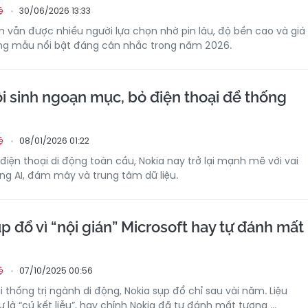
30/06/2026 13:33
ệ
m vẫn được nhiều người lựa chọn nhờ pin lâu, độ bền cao và giá
ững mẫu nổi bật đáng cân nhắc trong năm 2026.
i sinh ngoạn mục, bỏ điện thoại để thống
08/01/2026 01:22
ệ
điện thoại di động toàn cầu, Nokia nay trở lại mạnh mẽ với vai
ầng AI, đám mây và trung tâm dữ liệu.
p đổ vì “nội gián” Microsoft hay tự đánh mất
07/10/2025 00:56
ệ
 thống trị ngành di động, Nokia sụp đổ chỉ sau vài năm. Liệu
ự là “cú kết liễu”, hay chính Nokia đã tự đánh mất tương ...