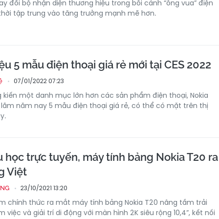
ay đổi bộ nhận diện thương hiệu trong bối cảnh “ông vua” điện
thời tập trung vào tăng trưởng mạnh mẽ hơn.
iệu 5 mẫu điện thoại giá rẻ mới tại CES 2022
07/01/2022 07:23
ệ
 kiến một danh mục lớn hơn các sản phẩm điện thoại, Nokia
lãm năm nay 5 mẫu điện thoại giá rẻ, có thể có mặt trên thị
y.
 học trực tuyến, máy tính bảng Nokia T20 ra
g Việt
23/10/2021 13:20
ỐNG
m chính thức ra mắt máy tính bảng Nokia T20 nâng tầm trải
 việc và giải trí di động với màn hình 2K siêu rộng 10,4”, kết nối