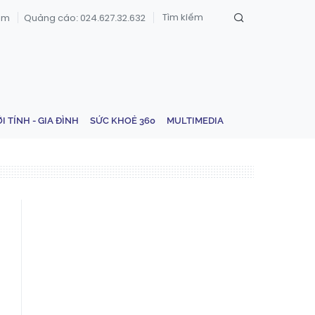
om
Quảng cáo: 024.627.32.632
ỚI TÍNH - GIA ĐÌNH
SỨC KHOẺ 360
MULTIMEDIA