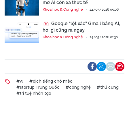
mơ AI còn xa thực tế
Khoa học & Công nghệ
24/05/2026 05:06
Google “lột xác” Gmail bằng AI,
hỏi gì cũng ra ngay
Khoa học & Công nghệ
24/05/2026 01:30
#AI
#dịch tiếng chó mèo
#startup Trung Quốc
#công nghệ
#thú cưng
#trí tuệ nhân tạo