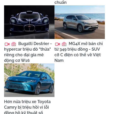
chuẩn
Bugatti Destrier -
MG4X mở bán chỉ
hypercar triệu đô "thửa"
từ 349 triệu đồng - SUV
riêng cho đại gia mê
cỡ C điện có thể về Việt
động cơ W16
Nam
Hơn nửa triệu xe Toyota
Camry bị triệu hồi vì lỗi
đồng hồ kỹ thuật số