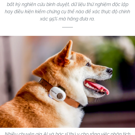
bất kỳ nghiên cứu bình duyệt, dữ liệu thử nghiệm độc lập
hay điều kiện kiểm chứng cụ thể nào để xác thực độ chính
xác 95% mà hãng đưa ra.
Nhiều chuyên gia AI và bác sĩ thú y cho rằng việc phân tích