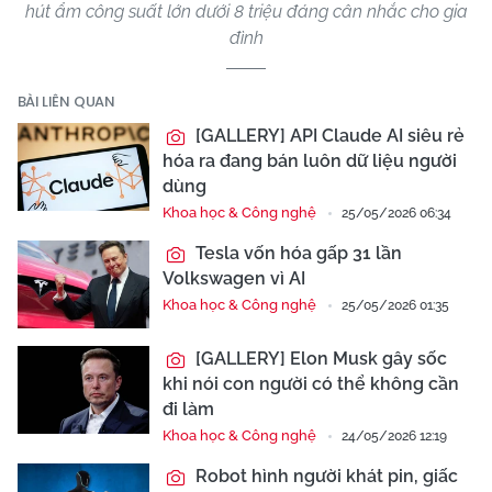
hút ẩm công suất lớn dưới 8 triệu đáng cân nhắc cho gia
đình
BÀI LIÊN QUAN
[GALLERY] API Claude AI siêu rẻ
hóa ra đang bán luôn dữ liệu người
dùng
Khoa học & Công nghệ
25/05/2026 06:34
Tesla vốn hóa gấp 31 lần
Volkswagen vì AI
Khoa học & Công nghệ
25/05/2026 01:35
[GALLERY] Elon Musk gây sốc
khi nói con người có thể không cần
đi làm
Khoa học & Công nghệ
24/05/2026 12:19
Robot hình người khát pin, giấc