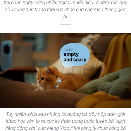
bối cảnh ngày càng nhiều người muốn hiểu rõ cảm xúc, nhu
cầu cũng như trạng thái sức khỏe của chó mèo thông qua
AI.
Tuy nhiên, phía sau những lời quảng bá đầy hấp dẫn, giới
khoa học vẫn tỏ ra cực kỳ thận trọng trước tuyên bố “dịch
tiếng động vật” của Meng Xiaoyi khi công ty chưa công bố