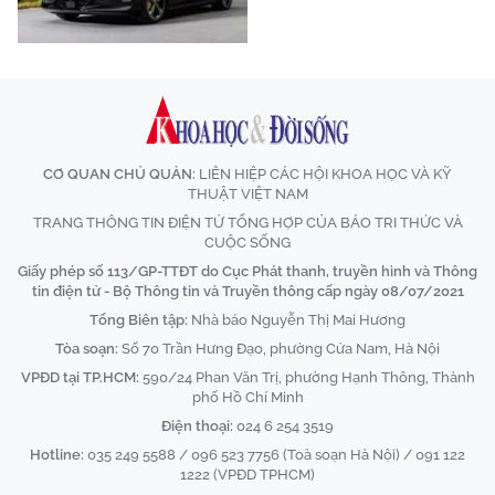
CƠ QUAN CHỦ QUẢN:
LIÊN HIỆP CÁC HỘI KHOA HỌC VÀ KỸ
THUẬT VIỆT NAM
TRANG THÔNG TIN ĐIỆN TỬ TỔNG HỢP CỦA BÁO TRI THỨC VÀ
CUỘC SỐNG
Giấy phép số 113/GP-TTĐT do Cục Phát thanh, truyền hình và Thông
tin điện tử - Bộ Thông tin và Truyền thông cấp ngày 08/07/2021
Tổng Biên tập:
Nhà báo Nguyễn Thị Mai Hương
Tòa soạn:
Số 70 Trần Hưng Đạo, phường Cửa Nam, Hà Nội
VPĐD tại TP.HCM:
590/24 Phan Văn Trị, phường Hạnh Thông, Thành
phố Hồ Chí Minh
Điện thoại:
024 6 254 3519
Hotline:
035 249 5588 / 096 523 7756 (Toà soạn Hà Nội) / 091 122
1222 (VPĐD TPHCM)