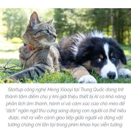
Startup công nghệ Meng Xiaoyi tại Trung Quốc đang trở
thành tâm điểm chú ý khi giới thiệu thiết bị AI có khả năng
phân tích âm thanh, hành vi và cảm xúc của chó mèo để
“dịch” ngôn ngữ thú cưng sang dạng con người có thể hiểu
được, mở ra viễn cảnh giao tiếp giữa người và động vật
tưởng chừng chỉ tồn tại trong phim khoa học viễn tưởng.