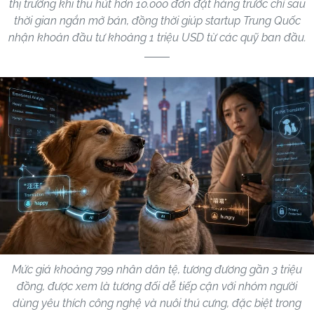
thị trường khi thu hút hơn 10.000 đơn đặt hàng trước chỉ sau
thời gian ngắn mở bán, đồng thời giúp startup Trung Quốc
nhận khoản đầu tư khoảng 1 triệu USD từ các quỹ ban đầu.
Mức giá khoảng 799 nhân dân tệ, tương đương gần 3 triệu
đồng, được xem là tương đối dễ tiếp cận với nhóm người
dùng yêu thích công nghệ và nuôi thú cưng, đặc biệt trong