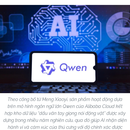
Theo công bố từ Meng Xiaoyi, sản phẩm hoạt động dựa
trên mô hình ngôn ngữ lớn Qwen của Alibaba Cloud kết
hợp kho dữ liệu “dấu vân tay giọng nói động vật” được xây
dựng trong nhiều năm nghiên cứu, qua đó giúp AI nhận diện
hành vi và cảm xúc của thú cưng với độ chính xác được