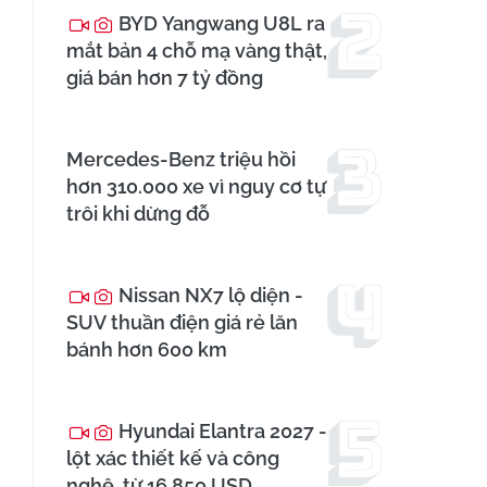
BYD Yangwang U8L ra
mắt bản 4 chỗ mạ vàng thật,
giá bán hơn 7 tỷ đồng
Mercedes-Benz triệu hồi
hơn 310.000 xe vì nguy cơ tự
trôi khi dừng đỗ
Nissan NX7 lộ diện -
SUV thuần điện giá rẻ lăn
bánh hơn 600 km
Hyundai Elantra 2027 -
lột xác thiết kế và công
nghệ, từ 16.850 USD