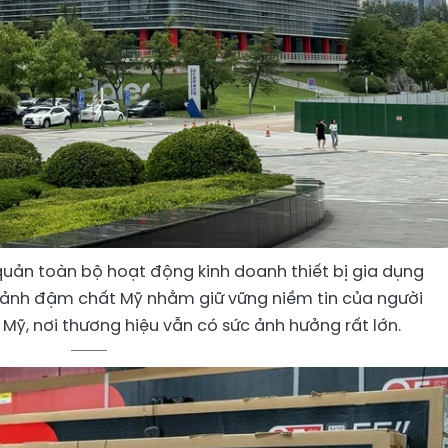
 quản toàn bộ hoạt động kinh doanh thiết bị gia dụng
nh ảnh đậm chất Mỹ nhằm giữ vững niềm tin của người
c Mỹ, nơi thương hiệu vẫn có sức ảnh hưởng rất lớn.