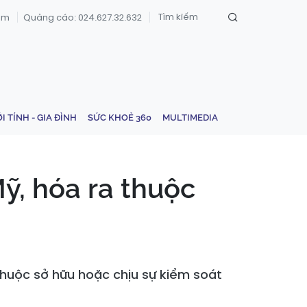
om
Quảng cáo: 024.627.32.632
ỚI TÍNH - GIA ĐÌNH
SỨC KHOẺ 360
MULTIMEDIA
ỹ, hóa ra thuộc
thuộc sở hữu hoặc chịu sự kiểm soát