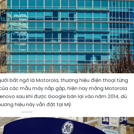
gười bất ngờ là Motorola, thương hiệu điện thoại từng
im của các mẫu máy nắp gập, hiện nay mảng Motorola
Lenovo sau khi được Google bán lại vào năm 2014, dù
thương hiệu này vẫn đặt tại Mỹ.