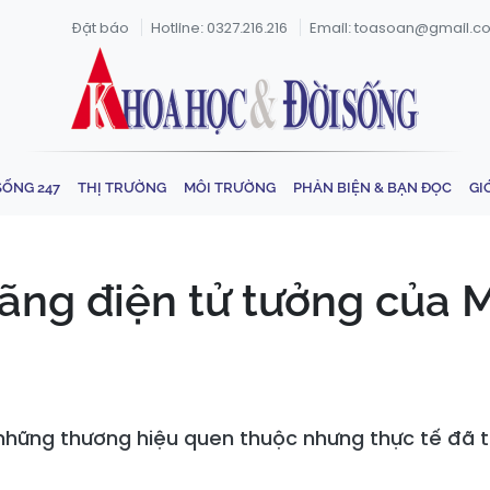
Đặt báo
Hotline: 0327.216.216
Email: toasoan@gmail.c
SỐNG 247
THỊ TRƯỜNG
MÔI TRƯỜNG
PHẢN BIỆN & BẠN ĐỌC
GI
ng điện tử tưởng của M
 những thương hiệu quen thuộc nhưng thực tế đã 