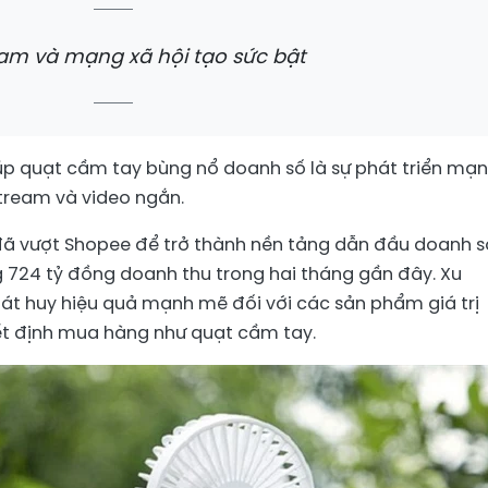
eam và mạng xã hội tạo sức bật
p quạt cầm tay bùng nổ doanh số là sự phát triển mạ
tream và video ngắn.
 đã vượt Shopee để trở thành nền tảng dẫn đầu doanh s
 724 tỷ đồng doanh thu trong hai tháng gần đây. Xu
át huy hiệu quả mạnh mẽ đối với các sản phẩm giá trị
ết định mua hàng như quạt cầm tay.