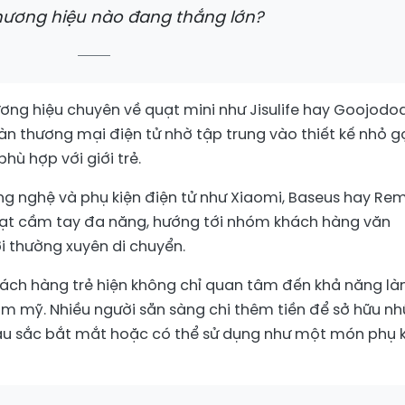
ương hiệu nào đang thắng lớn?
hương hiệu chuyên về quạt mini như Jisulife hay Goojodo
n thương mại điện tử nhờ tập trung vào thiết kế nhỏ g
hù hợp với giới trẻ.
ng nghệ và phụ kiện điện tử như Xiaomi, Baseus hay Re
uạt cầm tay đa năng, hướng tới nhóm khách hàng văn
ời thường xuyên di chuyển.
ách hàng trẻ hiện không chỉ quan tâm đến khả năng l
m mỹ. Nhiều người sẵn sàng chi thêm tiền để sở hữu n
màu sắc bắt mắt hoặc có thể sử dụng như một món phụ 