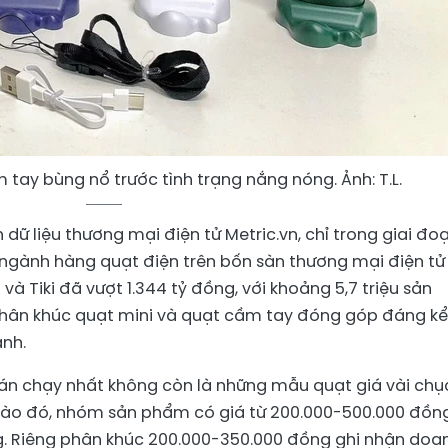
tay bùng nổ trước tình trạng nắng nóng. Ảnh: T.L.
 dữ liệu thương mại điện tử Metric.vn, chỉ trong giai đo
ngành hàng quạt điện trên bốn sàn thương mại điện tử
à Tiki đã vượt 1.344 tỷ đồng, với khoảng 5,7 triệu sản
phân khúc quạt mini và quạt cầm tay đóng góp đáng kể
nh.
án chạy nhất không còn là những mẫu quạt giá vài chụ
vào đó, nhóm sản phẩm có giá từ 200.000-500.000 đồn
ng. Riêng phân khúc 200.000-350.000 đồng ghi nhận doa