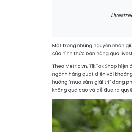
Livestr
Một trong những nguyên nhân giú
của hình thức bán hàng qua lives
Theo Metric.vn, TikTok Shop hiện
ngành hàng quạt điện với khoảng
hướng "mua sắm giải trí" đang ph
không quá cao và dễ đưa ra quy