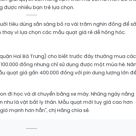
g được nhiều bạn trẻ lựa chọn.
gười tiêu dùng sẵn sàng bỏ ra vài trăm nghìn đồng để s
thay vì lựa chọn các mẫu quạt giá rẻ dễ hỏng hóc.
(quận Hai Bà Trưng) cho biết trước đây thường mua các
0-100.000 đồng nhưng chỉ sử dụng được một mùa hè. N
 quạt giá gần 400.000 đồng với pin dung lượng lớn để
con đi học và di chuyển bằng xe máy. Những ngày nắng
như là vật bất ly thân. Mẫu quạt mới tuy giá cao hơn
ió mạnh hơn hẳn", chị Hằng chia sẻ.