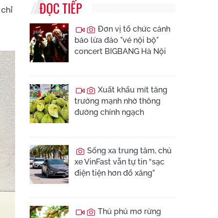
ĐỌC TIẾP
 chỉ
Đơn vị tổ chức cảnh
báo lừa đảo "vé nội bộ"
concert BIGBANG Hà Nội
Xuất khẩu mít tăng
trưởng mạnh nhờ thông
đường chính ngạch
Sống xa trung tâm, chủ
xe VinFast vẫn tự tin “sạc
điện tiện hơn đổ xăng”
Thủ phủ mơ rừng