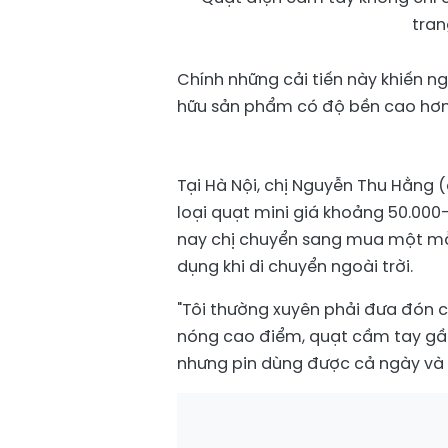
tran
Chính những cải tiến này khiến n
hữu sản phẩm có độ bền cao hơn 
Tại Hà Nội, chị Nguyễn Thu Hằng 
loại quạt mini giá khoảng 50.00
nay chị chuyển sang mua một mẫu
dụng khi di chuyển ngoài trời.
"Tôi thường xuyên phải đưa đón 
nóng cao điểm, quạt cầm tay gần 
nhưng pin dùng được cả ngày và g