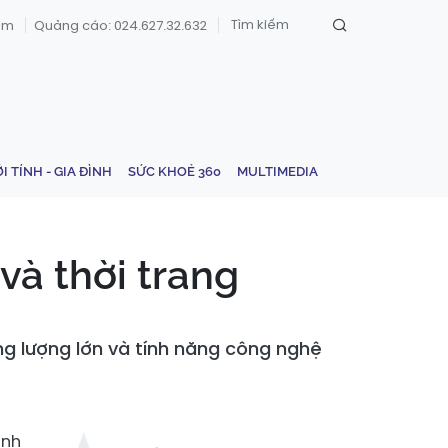
om
Quảng cáo: 024.627.32.632
ỚI TÍNH - GIA ĐÌNH
SỨC KHOẺ 360
MULTIMEDIA
và thời trang
g lượng lớn và tính năng công nghệ
ành