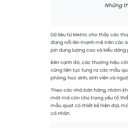
Những th
Dữ liệu từ Metric cho thấy các t
đang nổi lên mạnh mẽ trên các sà
pin dung lượng cao và kiểu dáng p
Bên cạnh đó, các thương hiệu cô
cũng liên tục tung ra các mẫu q
phòng, học sinh, sinh viên và ngư
Theo các nhà bán hàng, nhóm kh
mát mà còn chú trọng yếu tố thẩ
mẫu quạt có thiết kế hiện đại, 
cá nhân.