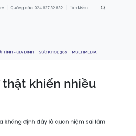
om
Quảng cáo: 024.627.32.632
ỚI TÍNH - GIA ĐÌNH
SỨC KHOẺ 360
MULTIMEDIA
 thật khiến nhiều
ia khẳng định đây là quan niệm sai lầm