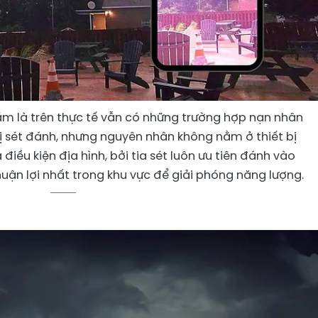
hầm là trên thực tế vẫn có những trường hợp nạn nhân
bị sét đánh, nhưng nguyên nhân không nằm ở thiết bị
 điều kiện địa hình, bởi tia sét luôn ưu tiên đánh vào
uận lợi nhất trong khu vực để giải phóng năng lượng.