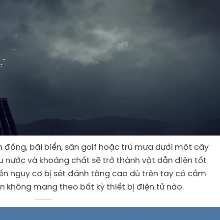
đồng, bãi biển, sân golf hoặc trú mưa dưới một cây
ều nước và khoáng chất sẽ trở thành vật dẫn điện tốt
iến nguy cơ bị sét đánh tăng cao dù trên tay có cầm
n không mang theo bất kỳ thiết bị điện tử nào.