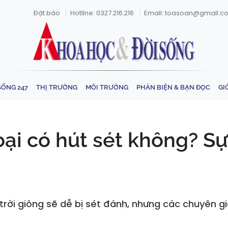
Đặt báo
Hotline: 0327.216.216
Email: toasoan@gmail.c
SỐNG 247
THỊ TRƯỜNG
MÔI TRƯỜNG
PHẢN BIỆN & BẠN ĐỌC
GI
ại có hút sét không? Sự
 trời giông sẽ dễ bị sét đánh, nhưng các chuyên g