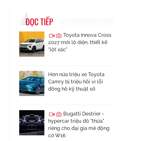
ĐỌC TIẾP
Toyota Innova Cross
2027 mới lộ diện, thiết kế
"lột xác"
Hơn nửa triệu xe Toyota
Camry bị triệu hồi vì lỗi
đồng hồ kỹ thuật số
Bugatti Destrier -
hypercar triệu đô "thửa"
riêng cho đại gia mê động
cơ W16