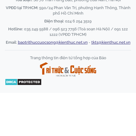
VPĐD tại TP.HCM:
590/24 Phan Văn Trị, phường Hạnh Thông, Thành
phố Hồ Chí Minh
Điện thoại:
024 6 254 3519
Hotline:
035 249 5588 / 096 523 7756 (Toà soạn Hà Nội) / 091 122
1222 (VPĐD TPHCM)
Email:
baotrithuccuocsong@kienthuc.net.vn
-
tkts@kienthuc.net.vn
Trang thông tin điện tử tổng hợp của Báo