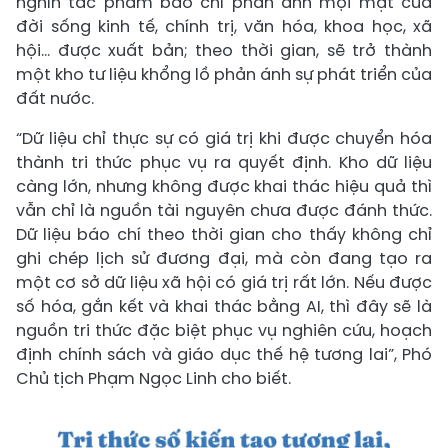
nghìn tác phẩm báo chí phản ánh mọi mặt của
đời sống kinh tế, chính trị, văn hóa, khoa học, xã
hội... được xuất bản; theo thời gian, sẽ trở thành
một kho tư liệu khổng lồ phản ánh sự phát triển của
đất nước.
“Dữ liệu chỉ thực sự có giá trị khi được chuyển hóa
thành tri thức phục vụ ra quyết định. Kho dữ liệu
càng lớn, nhưng không được khai thác hiệu quả thì
vẫn chỉ là nguồn tài nguyên chưa được đánh thức.
Dữ liệu báo chí theo thời gian cho thấy không chỉ
ghi chép lịch sử đương đại, mà còn đang tạo ra
một cơ sở dữ liệu xã hội có giá trị rất lớn. Nếu được
số hóa, gắn kết và khai thác bằng AI, thì đây sẽ là
nguồn tri thức đặc biệt phục vụ nghiên cứu, hoạch
định chính sách và giáo dục thế hệ tương lai”, Phó
Chủ tịch Phạm Ngọc Linh cho biết.