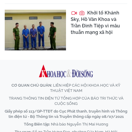
Khởi tố Khánh
Sky, Hồ Văn Khoa và
Trần Đình Tiệp vì mâu
thuẫn mạng xã hội
CƠ QUAN CHỦ QUẢN:
LIÊN HIỆP CÁC HỘI KHOA HỌC VÀ KỸ
THUẬT VIỆT NAM
TRANG THÔNG TIN ĐIỆN TỬ TỔNG HỢP CỦA BÁO TRI THỨC VÀ
CUỘC SỐNG
Giấy phép số 113/GP-TTĐT do Cục Phát thanh, truyền hình và Thông
tin điện tử - Bộ Thông tin và Truyền thông cấp ngày 08/07/2021
Tổng Biên tập:
Nhà báo Nguyễn Thị Mai Hương
Tòa soạn:
Số 70 Trần Hưng Đạo, phường Cửa Nam, Hà Nội