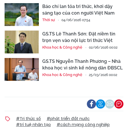
Báo chí lan tỏa tri thức, khơi dậy
sáng tạo của con người Việt Nam
Thời sự
04/06/2026 07:54
GS.TS Lê Thanh Sơn: Đặt niềm tin
trọn vẹn vào nội lực tri thức Việt
Khoa học & Công nghệ
02/06/2026 00:02
GS.TS Nguyễn Thanh Phương – Nhà
khoa học vì sinh kế nông dân ĐBSCL
Khoa học & Công nghệ
25/03/2026 00:02
#Tri thức số
#phát triển đất nước
#trí tuệ nhân tạo
#cách mạng công nghiệp