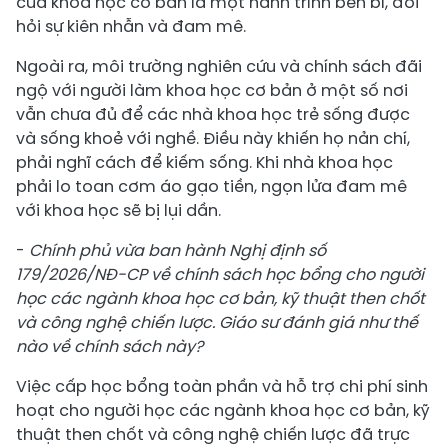
của khoa học cơ bản là một hành trình bền bỉ, đòi
hỏi sự kiên nhẫn và đam mê.
Ngoài ra, môi trường nghiên cứu và chính sách đãi
ngộ với người làm khoa học cơ bản ở một số nơi
vẫn chưa đủ để các nhà khoa học trẻ sống được
và sống khoẻ với nghề. Điều này khiến họ nản chí,
phải nghĩ cách để kiếm sống. Khi nhà khoa học
phải lo toan cơm áo gạo tiền, ngọn lửa đam mê
với khoa học sẽ bị lụi dần.
-
Chính phủ vừa ban hành Nghị định số
179/2026/NĐ-CP về chính sách học bổng cho người
học các ngành khoa học cơ bản, kỹ thuật then chốt
và công nghệ chiến lược. Giáo sư đánh giá như thế
nào về chính sách này?
Việc cấp học bổng toàn phần và hỗ trợ chi phí sinh
hoạt cho người học các ngành khoa học cơ bản, kỹ
thuật then chốt và công nghệ chiến lược đã trực