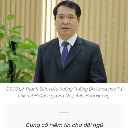
GS.TS Lê Thanh Sơn, Hiệu trưởng Trường ĐH Khoa học Tự
nhiên (ĐH Quốc gia Hà Nội). Ảnh: Hoài Hương.
Củng cố niềm tin cho đội ngũ