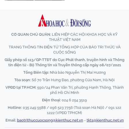
CƠ QUAN CHỦ QUẢN:
LIÊN HIỆP CÁC HỘI KHOA HỌC VÀ KỸ
THUẬT VIỆT NAM
TRANG THÔNG TIN ĐIỆN TỬ TỔNG HỢP CỦA BÁO TRI THỨC VÀ
CUỘC SỐNG
Giấy phép số 113/GP-TTĐT do Cục Phát thanh, truyền hình và Thông
tin điện tử - Bộ Thông tin và Truyền thông cấp ngày 08/07/2021
Tổng Biên tập:
Nhà báo Nguyễn Thị Mai Hương
Tòa soạn:
Số 70 Trần Hưng Đạo, phường Cửa Nam, Hà Nội
VPĐD tại TP.HCM:
590/24 Phan Văn Trị, phường Hạnh Thông, Thành
phố Hồ Chí Minh
Điện thoại:
024 6 254 3519
Hotline:
035 249 5588 / 096 523 7756 (Toà soạn Hà Nội) / 091 122
1222 (VPĐD TPHCM)
Email:
baotrithuccuocsong@kienthuc.net.vn
-
tkts@kienthuc.net.vn