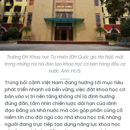
Trường ĐH Khoa học Tự nhiên (ĐH Quốc gia Hà Nội), một
trong những cái nôi đào tạo khoa học cơ bản hàng đầu cả
nước. Ảnh: HUS.
Trong bối cảnh Việt Nam đang hướng tới mục tiêu
phát triển nhanh và bền vững, việc đặt khoa học cơ
bản vào vị trí nền tảng không chỉ là định hướng
đúng đắn, tầm nhìn chiến lược dài hạn của lãnh
đạo Đảng và Nhà nước mà còn góp phần củng cố
niềm tin cho đội ngũ các nhà khoa học trẻ, những
người đang trực tiếp tạo dựng năng lực khoa học