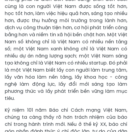
cùng là con người Việt Nam được sống tốt hơn,
học tốt hơn, làm việc hiệu quả hơn, sáng tạo nhiều
hơn, được thụ hưởng môi trường trong lành hơn,
dịch vụ công thuận tiện hơn, cơ hội phát triển công
bằng hơn và niềm tin xã hội bền chặt hơn. Một Việt
Nam số không chỉ là Việt Nam có nhiều nền tảng
số; một Việt Nam xanh không chỉ là Việt Nam có
nhiều dự án năng lượng sạch; một Việt Nam sáng
tạo không chỉ là Việt Nam có nhiều startup. Đó phải
là một Việt Nam biết lấy con người làm trung tâm,
lấy văn hóa làm nền tảng, lấy khoa học - công
nghệ làm động lực, lấy đổi mới sáng tạo làm
phương thức và lấy phát triển bền vững làm mục
tiêu.
Kỷ niệm 101 năm Báo chí Cách mạng Việt Nam,
chúng ta càng thấy rõ hơn trách nhiệm của báo
chí trong hành trình mới. Nếu ở thế kỷ XX, báo chí
góp phần đánh thức ý chí độc lập, tự do của dân