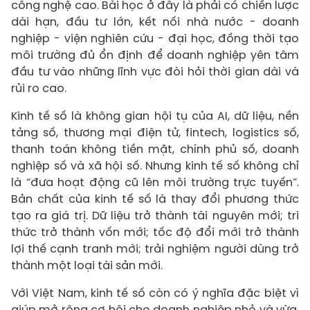
công nghệ cao. Bài học ở đây là phải có chiến lược
dài hạn, đầu tư lớn, kết nối nhà nước - doanh
nghiệp - viện nghiên cứu - đại học, đồng thời tạo
môi trường đủ ổn định để doanh nghiệp yên tâm
đầu tư vào những lĩnh vực đòi hỏi thời gian dài và
rủi ro cao.
Kinh tế số là không gian hội tụ của AI, dữ liệu, nền
tảng số, thương mại điện tử, fintech, logistics số,
thanh toán không tiền mặt, chính phủ số, doanh
nghiệp số và xã hội số. Nhưng kinh tế số không chỉ
là “đưa hoạt động cũ lên môi trường trực tuyến”.
Bản chất của kinh tế số là thay đổi phương thức
tạo ra giá trị. Dữ liệu trở thành tài nguyên mới; tri
thức trở thành vốn mới; tốc độ đổi mới trở thành
lợi thế cạnh tranh mới; trải nghiệm người dùng trở
thành một loại tài sản mới.
Với Việt Nam, kinh tế số còn có ý nghĩa đặc biệt vì
giúp mở rộng cơ hội cho doanh nghiệp nhỏ và vừa,