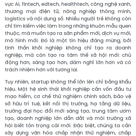
vực AI, fintech, edtech, healthtech, công nghệ xanh,
thương mại điện tử, nông nghiệp thông minh,
logistics và nội dung số. Nhiều người trẻ không còn
chỉ tìm kiếm việc làm trong những khuôn mẫu quen
thuộc, mà muốn tạo ra sản phẩm mới, dịch vụ mới,
mô hình mới. Đó là một tín hiệu đáng mừng, bởi
tinh thần khởi nghiệp không chỉ tạo ra doanh
nghiệp, mà còn tạo ra tâm thế xã hội mới: chủ
động hơn, sáng tạo hơn, dám nghĩ lớn hơn và có
trách nhiệm hơn với tương lai.
Tuy nhiên, startup không thể lớn lên chỉ bằng khẩu
hiệu. Một hệ sinh thái khởi nghiệp cần vốn đầu tư
mạo hiểm, cơ chế thử nghiệm chính sách, bảo vệ
sở hữu trí tuệ, kết nối thị trường, hạ tầng dữ liệu,
trường đại học đổi mới sáng tạo, trung tâm ươm
tạo, doanh nghiệp lớn dẫn dắt và môi trường xã
hội biết tôn trọng cái mới. Đặc biệt, chúng ta cần
xây dựng văn hóa chấp nhận thử nghiệm, chấp