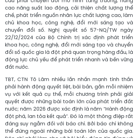
cầu phải chuyển đổi mô hình tăng trưởng, nâng
cao năng suất lao động, cải thiện chất lượng thể
chế, phát triển nguồn nhân lực chất lượng cao, làm
chủ khoa học, công nghệ, đổi mới sáng tạo và
chuyển đổi số. Nghị quyết số 57-NQ/TW ngày
22/12/2024 của Bộ Chính trị xác định phát triển
khoa học, công nghệ, đổi mới sáng tạo và chuyển
đổi số quốc gia là đột phá quan trọng hàng đầu, là
động lực chủ yếu để phát triển nhanh và bền vững
đất nước.
TBT, CTN Tô Lâm nhiều lần nhấn mạnh tinh thần
phải hành động quyết liệt, bài bản, gắn mỗi nhiệm
vụ với kết quả cụ thể, mỗi chương trình phải giải
quyết được những bài toán lớn của phát triển đất
nước; năm 2026 được xác định là năm “Hành động
đột phá, lan tỏa kết quả”. Đó là một thông điệp rất
đáng suy ngẫm đối với báo chí. Bởi báo chí không
thể đứng ngoài những bài toán lớn của quốc gia.