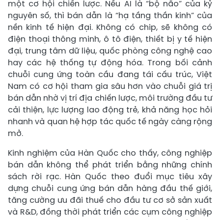
một cơ hội chiến lược. Nếu AI là “bộ não” của kỷ
nguyên số, thì bán dẫn là “hạ tầng thần kinh” của
nền kinh tế hiện đại. Không có chip, sẽ không có
điện thoại thông minh, ô tô điện, thiết bị y tế hiện
đại, trung tâm dữ liệu, quốc phòng công nghệ cao
hay các hệ thống tự động hóa. Trong bối cảnh
chuỗi cung ứng toàn cầu đang tái cấu trúc, Việt
Nam có cơ hội tham gia sâu hơn vào chuỗi giá trị
bán dẫn nhờ vị trí địa chiến lược, môi trường đầu tư
cải thiện, lực lượng lao động trẻ, khả năng học hỏi
nhanh và quan hệ hợp tác quốc tế ngày càng rộng
mở.
Kinh nghiệm của Hàn Quốc cho thấy, công nghiệp
bán dẫn không thể phát triển bằng những chính
sách rời rạc. Hàn Quốc theo đuổi mục tiêu xây
dựng chuỗi cung ứng bán dẫn hàng đầu thế giới,
tăng cường ưu đãi thuế cho đầu tư cơ sở sản xuất
và R&D, đồng thời phát triển các cụm công nghiệp