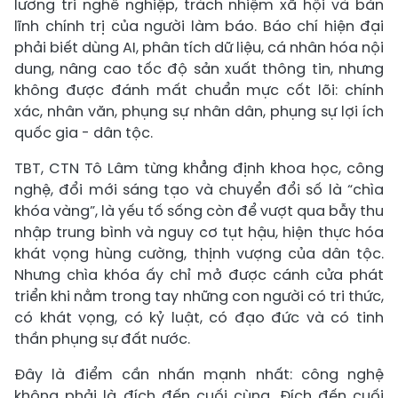
lương tri nghề nghiệp, trách nhiệm xã hội và bản
lĩnh chính trị của người làm báo. Báo chí hiện đại
phải biết dùng AI, phân tích dữ liệu, cá nhân hóa nội
dung, nâng cao tốc độ sản xuất thông tin, nhưng
không được đánh mất chuẩn mực cốt lõi: chính
xác, nhân văn, phụng sự nhân dân, phụng sự lợi ích
quốc gia - dân tộc.
TBT, CTN Tô Lâm từng khẳng định khoa học, công
nghệ, đổi mới sáng tạo và chuyển đổi số là “chìa
khóa vàng”, là yếu tố sống còn để vượt qua bẫy thu
nhập trung bình và nguy cơ tụt hậu, hiện thực hóa
khát vọng hùng cường, thịnh vượng của dân tộc.
Nhưng chìa khóa ấy chỉ mở được cánh cửa phát
triển khi nằm trong tay những con người có tri thức,
có khát vọng, có kỷ luật, có đạo đức và có tinh
thần phụng sự đất nước.
Đây là điểm cần nhấn mạnh nhất: công nghệ
không phải là đích đến cuối cùng. Đích đến cuối