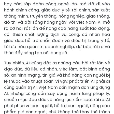
hay các tập đoàn công nghệ lớn, mà đã đi vào
hành chính công, giáo dục, y tế, tài chính, sản xuất
thông minh, truyền thông, nông nghiệp, giao thông,
đô thị và đời sống hằng ngày. Với Việt Nam, AI mở
ra cơ hội rất lớn để nâng cao năng suất lao động,
cải thiện chất lượng dịch vụ công, cá nhân hóa
giáo dục, hỗ trợ chẩn đoán và điều trị trong y tế,
tối ưu hóa quản trị doanh nghiệp, dự báo rủi ro và
thúc đẩy sáng tạo nội dung số.
Tuy nhiên, AI cũng đặt ra những câu hỏi rất lớn về
đạo đức, dữ liệu cá nhân, việc làm, bất bình đẳng
số, an ninh mạng, tin giả và khả năng con người bị
lệ thuộc vào thuật toán. Vì vậy, phát triển AI phải đi
cùng quản trị AI. Việt Nam cần mạnh dạn ứng dụng
AI, nhưng cũng cần xây dựng hành lang pháp lý,
chuẩn mực đạo đức và năng lực kiểm soát rủi ro. AI
phải phục vụ con người, hỗ trợ con người, nâng cao
phẩm giá con người, chứ không thể thay thế trách