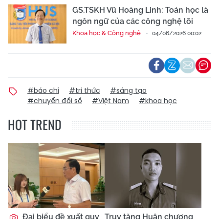
GS.TSKH Vũ Hoàng Linh: Toán học là
ngôn ngữ của các công nghệ lõi
Khoa học & Công nghệ
04/06/2026 00:02
#báo chí
#tri thức
#sáng tạo
#chuyển đổi số
#Việt Nam
#khoa học
HOT TREND
Đại biểu đề xuất quy
Truy tặng Huân chương