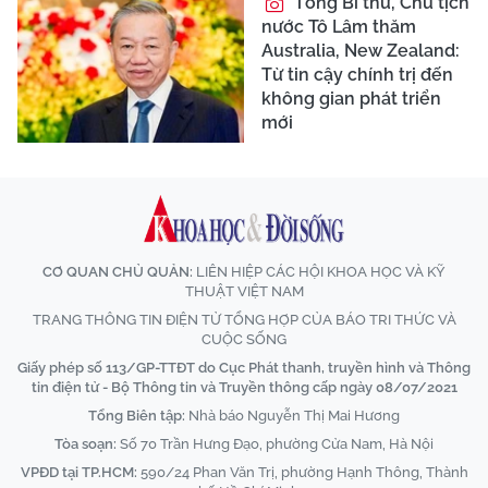
Tổng Bí thư, Chủ tịch
nước Tô Lâm thăm
Australia, New Zealand:
Từ tin cậy chính trị đến
không gian phát triển
mới
CƠ QUAN CHỦ QUẢN:
LIÊN HIỆP CÁC HỘI KHOA HỌC VÀ KỸ
THUẬT VIỆT NAM
TRANG THÔNG TIN ĐIỆN TỬ TỔNG HỢP CỦA BÁO TRI THỨC VÀ
CUỘC SỐNG
Giấy phép số 113/GP-TTĐT do Cục Phát thanh, truyền hình và Thông
tin điện tử - Bộ Thông tin và Truyền thông cấp ngày 08/07/2021
Tổng Biên tập:
Nhà báo Nguyễn Thị Mai Hương
Tòa soạn:
Số 70 Trần Hưng Đạo, phường Cửa Nam, Hà Nội
VPĐD tại TP.HCM:
590/24 Phan Văn Trị, phường Hạnh Thông, Thành