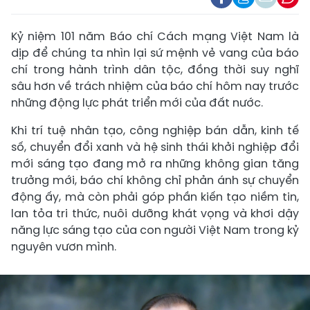
Kỷ niệm 101 năm Báo chí Cách mạng Việt Nam là
dịp để chúng ta nhìn lại sứ mệnh vẻ vang của báo
chí trong hành trình dân tộc, đồng thời suy nghĩ
sâu hơn về trách nhiệm của báo chí hôm nay trước
những động lực phát triển mới của đất nước.
Khi trí tuệ nhân tạo, công nghiệp bán dẫn, kinh tế
số, chuyển đổi xanh và hệ sinh thái khởi nghiệp đổi
mới sáng tạo đang mở ra những không gian tăng
trưởng mới, báo chí không chỉ phản ánh sự chuyển
động ấy, mà còn phải góp phần kiến tạo niềm tin,
lan tỏa tri thức, nuôi dưỡng khát vọng và khơi dậy
năng lực sáng tạo của con người Việt Nam trong kỷ
nguyên vươn mình.