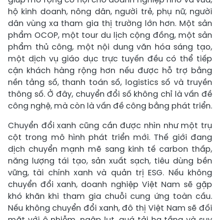
hộ kinh doanh, nông dân, người trẻ, phụ nữ, người
dân vùng xa tham gia thị trường lớn hơn. Một sản
phẩm OCOP, một tour du lịch cộng đồng, một sản
phẩm thủ công, một nội dung văn hóa sáng tạo,
một dịch vụ giáo dục trực tuyến đều có thể tiếp
cận khách hàng rộng hơn nếu được hỗ trợ bằng
nền tảng số, thanh toán số, logistics số và truyền
thông số. Ở đây, chuyển đổi số không chỉ là vấn đề
công nghệ, mà còn là vấn đề công bằng phát triển.
Chuyển đổi xanh cũng cần được nhìn như một trụ
cột trong mô hình phát triển mới. Thế giới đang
dịch chuyển mạnh mẽ sang kinh tế carbon thấp,
năng lượng tái tạo, sản xuất sạch, tiêu dùng bền
vững, tài chính xanh và quản trị ESG. Nếu không
chuyển đổi xanh, doanh nghiệp Việt Nam sẽ gặp
khó khăn khi tham gia chuỗi cung ứng toàn cầu.
Nếu không chuyển đổi xanh, đô thị Việt Nam sẽ đối
mặt với ô nhiễm, ngập lụt, quá tải hạ tầng và suy