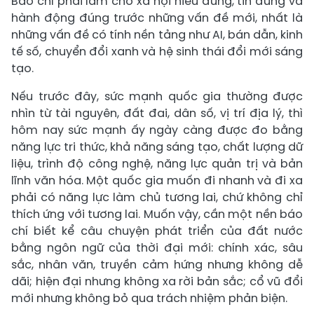
Báo chí phải làm cho xã hội hiểu đúng, tin đúng và
hành động đúng trước những vấn đề mới, nhất là
những vấn đề có tính nền tảng như AI, bán dẫn, kinh
tế số, chuyển đổi xanh và hệ sinh thái đổi mới sáng
tạo.
Nếu trước đây, sức mạnh quốc gia thường được
nhìn từ tài nguyên, đất đai, dân số, vị trí địa lý, thì
hôm nay sức mạnh ấy ngày càng được đo bằng
năng lực tri thức, khả năng sáng tạo, chất lượng dữ
liệu, trình độ công nghệ, năng lực quản trị và bản
lĩnh văn hóa. Một quốc gia muốn đi nhanh và đi xa
phải có năng lực làm chủ tương lai, chứ không chỉ
thích ứng với tương lai. Muốn vậy, cần một nền báo
chí biết kể câu chuyện phát triển của đất nước
bằng ngôn ngữ của thời đại mới: chính xác, sâu
sắc, nhân văn, truyền cảm hứng nhưng không dễ
dãi; hiện đại nhưng không xa rời bản sắc; cổ vũ đổi
mới nhưng không bỏ qua trách nhiệm phản biện.