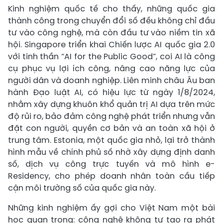
Kinh nghiệm quốc tế cho thấy, những quốc gia
thành công trong chuyển đổi số đều không chỉ đầu
tư vào công nghệ, mà còn đầu tư vào niềm tin xã
hội. Singapore triển khai Chiến lược AI quốc gia 2.0
với tinh thần “AI for the Public Good”, coi AI là công
cụ phục vụ lợi ích công, nâng cao năng lực của
người dân và doanh nghiệp. Liên minh châu Âu ban
hành Đạo luật AI, có hiệu lực từ ngày 1/8/2024,
nhằm xây dựng khuôn khổ quản trị AI dựa trên mức
độ rủi ro, bảo đảm công nghệ phát triển nhưng vẫn
đặt con người, quyền cơ bản và an toàn xã hội ở
trung tâm. Estonia, một quốc gia nhỏ, lại trở thành
hình mẫu về chính phủ số nhờ xây dựng định danh
số, dịch vụ công trực tuyến và mô hình e-
Residency, cho phép doanh nhân toàn cầu tiếp
cận môi trường số của quốc gia này.
Những kinh nghiệm ấy gợi cho Việt Nam một bài
học quan trọng: công nghệ không tự tạo ra phát