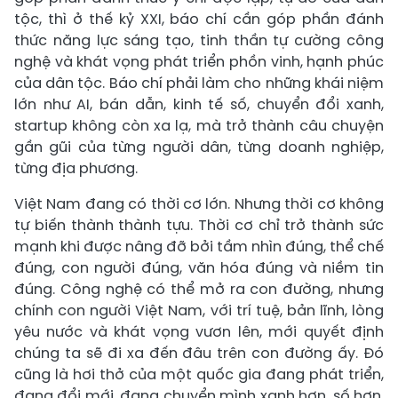
tộc, thì ở thế kỷ XXI, báo chí cần góp phần đánh
thức năng lực sáng tạo, tinh thần tự cường công
nghệ và khát vọng phát triển phồn vinh, hạnh phúc
của dân tộc. Báo chí phải làm cho những khái niệm
lớn như AI, bán dẫn, kinh tế số, chuyển đổi xanh,
startup không còn xa lạ, mà trở thành câu chuyện
gần gũi của từng người dân, từng doanh nghiệp,
từng địa phương.
Việt Nam đang có thời cơ lớn. Nhưng thời cơ không
tự biến thành thành tựu. Thời cơ chỉ trở thành sức
mạnh khi được nâng đỡ bởi tầm nhìn đúng, thể chế
đúng, con người đúng, văn hóa đúng và niềm tin
đúng. Công nghệ có thể mở ra con đường, nhưng
chính con người Việt Nam, với trí tuệ, bản lĩnh, lòng
yêu nước và khát vọng vươn lên, mới quyết định
chúng ta sẽ đi xa đến đâu trên con đường ấy. Đó
cũng là hơi thở của một quốc gia đang phát triển,
đang đổi mới, đang chuyển mình xanh hơn, số hơn,