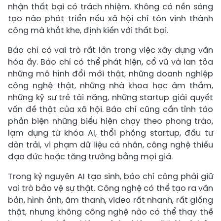
nhận thất bại có trách nhiệm. Không có nền sáng
tạo nào phát triển nếu xã hội chỉ tôn vinh thành
công mà khắt khe, định kiến với thất bại.
Báo chí có vai trò rất lớn trong việc xây dựng văn
hóa ấy. Báo chí có thể phát hiện, cổ vũ và lan tỏa
những mô hình đổi mới thật, những doanh nghiệp
công nghệ thật, những nhà khoa học âm thầm,
những kỹ sư trẻ tài năng, những startup giải quyết
vấn đề thật của xã hội. Báo chí cũng cần tỉnh táo
phản biện những biểu hiện chạy theo phong trào,
lạm dụng từ khóa AI, thổi phồng startup, đầu tư
dàn trải, vi phạm dữ liệu cá nhân, công nghệ thiếu
đạo đức hoặc tăng trưởng bằng mọi giá.
Trong kỷ nguyên AI tạo sinh, báo chí càng phải giữ
vai trò bảo vệ sự thật. Công nghệ có thể tạo ra văn
bản, hình ảnh, âm thanh, video rất nhanh, rất giống
thật, nhưng không công nghệ nào có thể thay thế