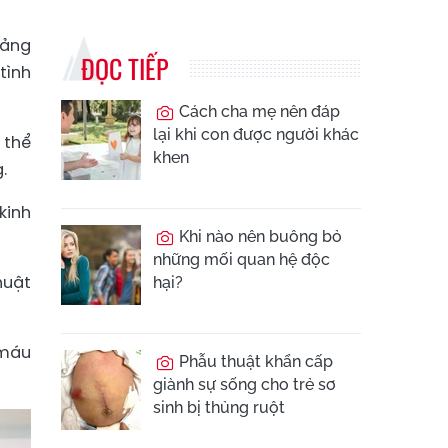
uảng
ĐỌC TIẾP
tình
Cách cha mẹ nên đáp
lại khi con được người khác
 thể
khen
.
kinh
Khi nào nên buông bỏ
những mối quan hệ độc
huật
hại?
 máu
Phẫu thuật khẩn cấp
giành sự sống cho trẻ sơ
sinh bị thủng ruột