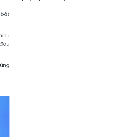
 bất
hiệu
 đau
hứng