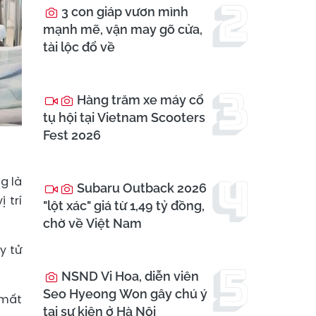
3 con giáp vươn mình
mạnh mẽ, vận may gõ cửa,
tài lộc đổ về
Hàng trăm xe máy cổ
tụ hội tại Vietnam Scooters
Fest 2026
g là
Subaru Outback 2026
 trí
"lột xác" giá từ 1,49 tỷ đồng,
chờ về Việt Nam
y tử
NSND Vi Hoa, diễn viên
Seo Hyeong Won gây chú ý
 mất
tại sự kiện ở Hà Nội