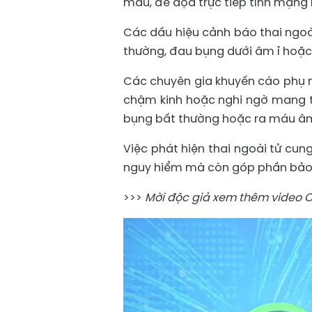
máu, đe dọa trực tiếp tính mạng n
Các dấu hiệu cảnh báo thai ngo
thường, đau bụng dưới âm ỉ hoặc
Các chuyên gia khuyến cáo phụ nữ
chậm kinh hoặc nghi ngờ mang th
bụng bất thường hoặc ra máu â
Việc phát hiện thai ngoài tử cu
nguy hiểm mà còn góp phần bảo t
>>>
Mời độc giả xem thêm video Cô