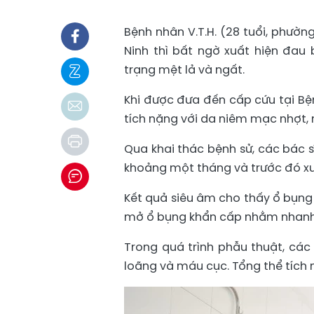
Bệnh nhân V.T.H. (28 tuổi, phườn
Ninh thì bất ngờ xuất hiện đau 
trạng mệt lả và ngất.
Khi được đưa đến cấp cứu tại Bện
tích nặng với da niêm mạc nhợt,
Qua khai thác bệnh sử, các bác 
khoảng một tháng và trước đó xu
Kết quả siêu âm cho thấy ổ bụng
mở ổ bụng khẩn cấp nhằm nhanh
Trong quá trình phẫu thuật, cá
loãng và máu cục. Tổng thể tích m