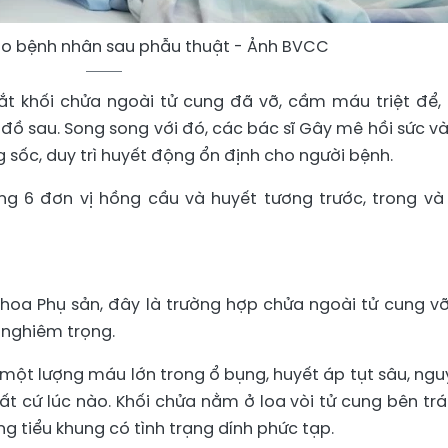
 bệnh nhân sau phẫu thuật - Ảnh BVCC
ắt khối chửa ngoài tử cung đã vỡ, cầm máu triệt để,
đồ sau. Song song với đó, các bác sĩ Gây mê hồi sức và
ng sốc, duy trì huyết động ổn định cho người bệnh.
g 6 đơn vị hồng cầu và huyết tương trước, trong và
hoa Phụ sản, đây là trường hợp chửa ngoài tử cung vỡ
 nghiêm trọng.
một lượng máu lớn trong ổ bụng, huyết áp tụt sâu, ngu
t cứ lúc nào. Khối chửa nằm ở loa vòi tử cung bên trá
g tiểu khung có tình trạng dính phức tạp.