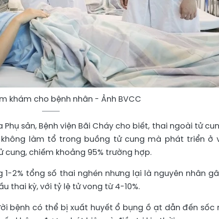
hăm khám cho bệnh nhân - Ảnh BVCC
 Phụ sản, Bệnh viện Bãi Cháy cho biết, thai ngoài tử cun
h không làm tổ trong buồng tử cung mà phát triển ở vị
 tử cung, chiếm khoảng 95% trường hợp.
 1-2% tổng số thai nghén nhưng lại là nguyên nhân gâ
thai kỳ, với tỷ lệ tử vong từ 4-10%.
người bệnh có thể bị xuất huyết ổ bụng ồ ạt dẫn đến sốc