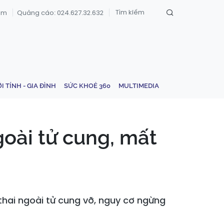
om
Quảng cáo: 024.627.32.632
ỚI TÍNH - GIA ĐÌNH
SỨC KHOẺ 360
MULTIMEDIA
goài tử cung, mất
thai ngoài tử cung vỡ, nguy cơ ngừng