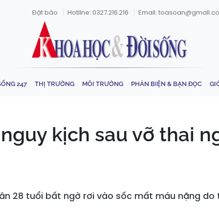
Đặt báo
Hotline: 0327.216.216
Email: toasoan@gmail.c
SỐNG 247
THỊ TRƯỜNG
MÔI TRƯỜNG
PHẢN BIỆN & BẠN ĐỌC
GI
 nguy kịch sau vỡ thai n
hân 28 tuổi bất ngờ rơi vào sốc mất máu nặng do 