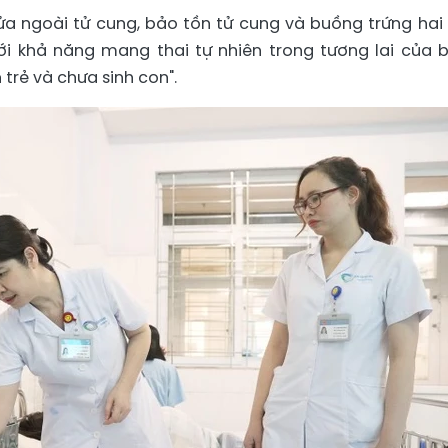
chửa ngoài tử cung, bảo tồn tử cung và buồng trứng hai
ới khả năng mang thai tự nhiên trong tương lai của 
 trẻ và chưa sinh con".