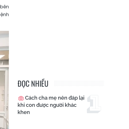
 bên
bệnh
ĐỌC NHIỀU
Cách cha mẹ nên đáp lại
khi con được người khác
khen