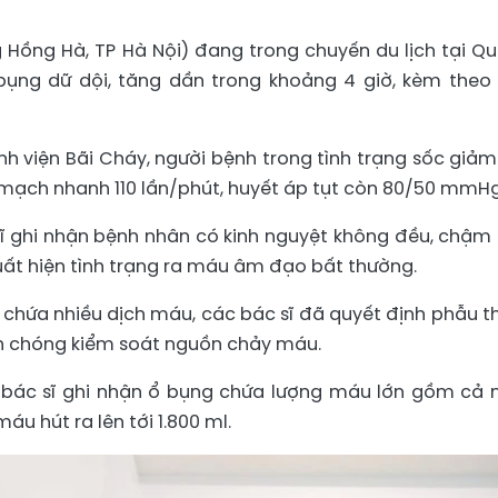
g Hồng Hà, TP Hà Nội) đang trong chuyến du lịch tại Q
bụng dữ dội, tăng dần trong khoảng 4 giờ, kèm theo 
h viện Bãi Cháy, người bệnh trong tình trạng sốc giảm
 mạch nhanh 110 lần/phút, huyết áp tụt còn 80/50 mmHg
sĩ ghi nhận bệnh nhân có kinh nguyệt không đều, chậm 
ất hiện tình trạng ra máu âm đạo bất thường.
 chứa nhiều dịch máu, các bác sĩ đã quyết định phẫu t
 chóng kiểm soát nguồn chảy máu.
c bác sĩ ghi nhận ổ bụng chứa lượng máu lớn gồm cả
áu hút ra lên tới 1.800 ml.