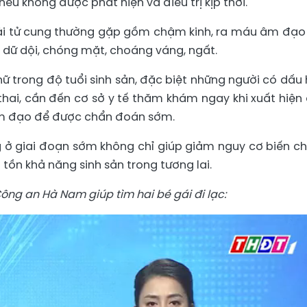
ếu không được phát hiện và điều trị kịp thời.
ài tử cung thường gặp gồm chậm kinh, ra máu âm đạo
 dữ dội, chóng mặt, choáng váng, ngất.
 trong độ tuổi sinh sản, đặc biệt những người có dấu 
ai, cần đến cơ sở y tế thăm khám ngay khi xuất hiện
m đạo để được chẩn đoán sớm.
ng ở giai đoạn sớm không chỉ giúp giảm nguy cơ biến c
ồn khả năng sinh sản trong tương lai.
ng an Hà Nam giúp tìm hai bé gái đi lạc: