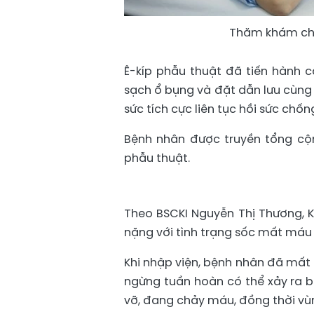
Thăm khám cho
Ê-kíp phẫu thuật đã tiến hành c
sạch ổ bụng và đặt dẫn lưu cùng 
sức tích cực liên tục hồi sức chố
Bệnh nhân được truyền tổng cộn
phẫu thuật.
Theo BSCKI Nguyễn Thị Thương, K
nặng với tình trạng sốc mất máu
Khi nhập viện, bệnh nhân đã mất 
ngừng tuần hoàn có thể xảy ra bấ
vỡ, đang chảy máu, đồng thời vùn