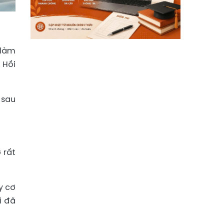
 làm
 Hồi
 sau
 rất
y cơ
i đã