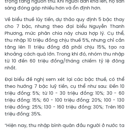
trọng tăng nguồn thu. Khi người dân khá lên, họ sẵn
sàng đóng góp nhiều hơn và ổn định hơn.
Về biểu thuế lũy tiến, dự thảo quy định 5 bậc thay
cho 7 bậc, nhưng theo đại biểu Nguyễn Thanh
Phương, mức phân chia này chưa hợp lý. Cụ thể,
thu nhập 10 triệu đồng chịu thuế 5%, nhưng chỉ cần
tăng lên 11 triệu đồng đã phải chịu 15%, tạo ra
khoảng cách quá lớn. Trong khi đó, nhóm thu nhập
từ 10 đến 60 triệu đồng/tháng chiếm tỷ lệ đông
nhất.
Đại biểu đề nghị xem xét lại các bậc thuế, có thể
theo hướng 7 bậc luỹ tiến, cụ thể như sau: Đến 10
triệu đồng: 5%; từ 10 - 30 triệu đồng: 10%; 30 - 60
triệu đồng: 15%; 60 - 100 triệu đồng: 20%; 100 - 130
triệu đồng: 25%; 130 - 160 triệu đồng: 30%; Trên 160
triệu đồng: 35%.
“Hiện nay, thu nhập bình quân đầu người ở nước ta