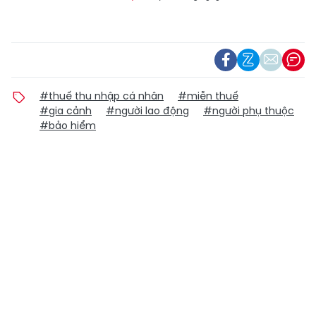
#thuế thu nhập cá nhân
#miễn thuế
#gia cảnh
#người lao động
#người phụ thuộc
#bảo hiểm