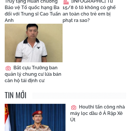
Truy tặng Huân chương
[INFOGRAPHIC] Từ
Bảo vệ Tổ quốc hạng Ba
15/8 ô tô không có ghế
đối với Trung sĩ Cao Tuấn
an toàn cho trẻ em bị
Anh
phạt ra sao?
Bắt cựu Trưởng ban
quản lý chung cư lừa bán
căn hộ tái định cư
TIN MỚI
Houthi tấn công nhà
máy lọc dầu ở Ả Rập Xê
Út