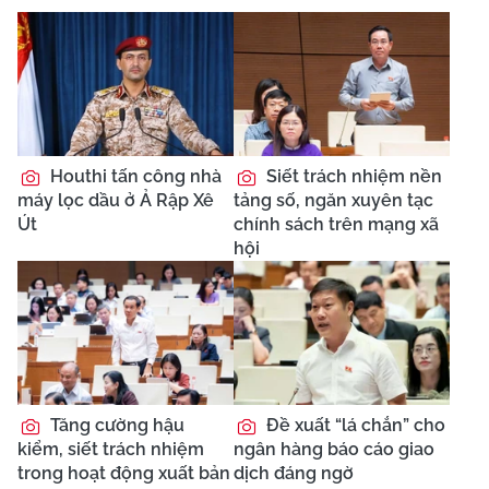
Houthi tấn công nhà
Siết trách nhiệm nền
máy lọc dầu ở Ả Rập Xê
tảng số, ngăn xuyên tạc
Út
chính sách trên mạng xã
hội
Tăng cường hậu
Đề xuất “lá chắn” cho
kiểm, siết trách nhiệm
ngân hàng báo cáo giao
trong hoạt động xuất bản
dịch đáng ngờ