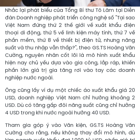
Nhắc lại phát biểu của Tổng Bí thư Tô Lâm tại Diễn
đàn Doanh nghiệp phát triển công nghệ số "Tại sao
Việt Nam đứng thứ 2 thế giới về xuất khẩu điện
thoại di động, thứ 5 về linh kiện máy tính, thứ 7 về
phần mềm, thứ 8 về thiết bị điện tử, nhưng năng
suất và thu nhập vẫn thấp?", theo GS.TS Hoàng Văn
Cường, nguyên nhân cốt lõi là mô hình xuất khẩu
hiện nay chủ yếu dựa vào gia công, lắp ráp, khiến
phần lớn giá trị gia tăng rơi vào tay các doanh
nghiệp nước ngoài.
Ông cũng lấy ví dụ một chiếc áo xuất khẩu giá 20
USD, doanh nghiệp Việt Nam chỉ hưởng khoảng 2
USD. Dù có tăng gấp đôi năng suất cũng chỉ hưởng
4 USD trong khi nước ngoài hưởng 40 USD.
Tham gia góp ý vào Văn kiện, GS.TS Hoàng Văn
Cường cho rằng, nếu không thay đổi mô hình, dù