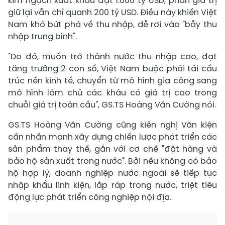
kim ngạch xuất khẩu đạt 1.000 tỷ USD, phần giá trị
giữ lại vẫn chỉ quanh 200 tỷ USD. Điều này khiến Việt
Nam khó bứt phá về thu nhập, dễ rơi vào "bẫy thu
nhập trung bình".
"Do đó, muốn trở thành nước thu nhập cao, đạt
tăng trưởng 2 con số, Việt Nam buộc phải tái cấu
trúc nền kinh tế, chuyển từ mô hình gia công sang
mô hình làm chủ các khâu có giá trị cao trong
chuỗi giá trị toàn cầu", GS.TS Hoàng Văn Cường nói.
GS.TS Hoàng Văn Cường cũng kiến nghị Văn kiện
cần nhấn mạnh xây dựng chiến lược phát triển các
sản phẩm thay thế, gắn với cơ chế "đặt hàng và
bảo hộ sản xuất trong nước". Bởi nếu không có bảo
hộ hợp lý, doanh nghiệp nước ngoài sẽ tiếp tục
nhập khẩu linh kiện, lắp ráp trong nước, triệt tiêu
động lực phát triển công nghiệp nội địa.