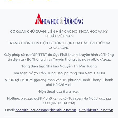
CƠ QUAN CHỦ QUẢN:
LIÊN HIỆP CÁC HỘI KHOA HỌC VÀ KỸ
THUẬT VIỆT NAM
TRANG THÔNG TIN ĐIỆN TỬ TỔNG HỢP CỦA BÁO TRI THỨC VÀ
CUỘC SỐNG
Giấy phép số 113/GP-TTĐT do Cục Phát thanh, truyền hình và Thông
tin điện tử - Bộ Thông tin và Truyền thông cấp ngày 08/07/2021
Tổng Biên tập:
Nhà báo Nguyễn Thị Mai Hương
Tòa soạn:
Số 70 Trần Hưng Đạo, phường Cửa Nam, Hà Nội
VPĐD tại TP.HCM:
590/24 Phan Văn Trị, phường Hạnh Thông, Thành
phố Hồ Chí Minh
Điện thoại:
024 6 254 3519
Hotline:
035 249 5588 / 096 523 7756 (Toà soạn Hà Nội) / 091 122
1222 (VPĐD TPHCM)
Email:
baotrithuccuocsong@kienthuc.net.vn
-
tkts@kienthuc.net.vn