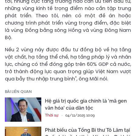
tới, những cực tăng trưởng nào cần ưu tiên đầu tư,
những vùng kinh tế trọng điểm nào cần tập trung
phát triển. Theo tôi, nên có một đề án hoặc
chương trình phát triển vùng trọng điểm, đặc biệt
là vùng Đồng bằng sông Hồng và vùng Đông Nam
Bộ.
Nếu 2 vùng này được đầu tư đồng bộ về hạ tầng
vật chất, hạ tầng thể chế, hạ tầng pháp lý và nhân
lực, chúng có thể đóng góp trên 60% GDP cả nước,
trở thành động lực quan trọng giúp Việt Nam vượt
qua bẫy thu nhập trung bình", ông Mãi nói.
BÀI LIÊN QUAN
Hệ giá trị quốc gia chính là 'mã gen
văn hóa' của dân tộc
Thời sự
04/11/2025 10:09
Phát biểu của Tổng Bí thư Tô Lâm tại