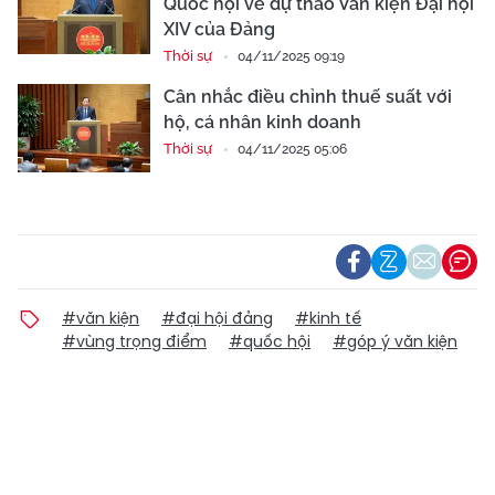
Quốc hội về dự thảo Văn kiện Đại hội
XIV của Đảng
Thời sự
04/11/2025 09:19
Cân nhắc điều chỉnh thuế suất với
hộ, cá nhân kinh doanh
Thời sự
04/11/2025 05:06
#văn kiện
#đại hội đảng
#kinh tế
#vùng trọng điểm
#quốc hội
#góp ý văn kiện