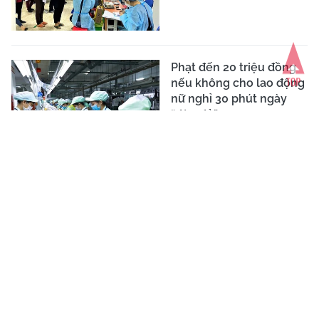
Phạt đến 20 triệu đồng
nếu không cho lao động
nữ nghỉ 30 phút ngày
“đèn đỏ”
Từ ngày 1/2/2022:
Người lao động được
làm thêm kịch trần 40
giờ/tháng