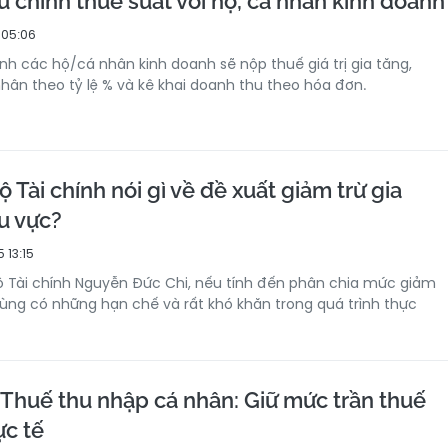
 chỉnh thuế suất với hộ, cá nhân kinh doanh
 05:06
nh các hộ/cá nhân kinh doanh sẽ nộp thuế giá trị gia tăng,
hân theo tỷ lệ % và kê khai doanh thu theo hóa đơn.
 Tài chính nói gì về đề xuất giảm trừ gia
u vực?
 13:15
ộ Tài chính Nguyễn Đức Chi, nếu tính đến phân chia mức giảm
vùng có những hạn chế và rất khó khăn trong quá trình thực
 Thuế thu nhập cá nhân: Giữ mức trần thuế
ực tế