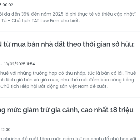
5 00:02
i đa đến 35% đến năm 2025 là phi thực tế và thiếu cập nhật”,
Tú - Chủ tịch TAT Law Firm cho biết.
 từ mua bán nhà đất theo thời gian sở hữu:
13/02/2025 11:54
huế với những trường hợp có thu nhập, tức là bán có lãi. Thuế
ênh lệch giá bán và giá mua, như thế mới đảm bảo công bằng
 Chủ tịch Hiệp hội Bất động sản Việt Nam đề xuất.
g mức giảm trừ gia cảnh, cao nhất 18 triệu
 12:00
ịa phương đề xuất tăng mức giảm trừ gia cảnh để phù hợp với