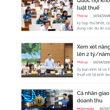
Quốc hội khó
luật thuế
21/04/2026
Thời sự
Kỳ họp thứ Nhất, Q
dung các dự án Luậ
Xem xét nâng
lên 2 tỷ/năm
20/04/2026
Thời sự
Ủy ban Kinh tế và 
thuế với hộ kinh d
Cá nhân giao 
doanh thu
30/03/
Multimedia