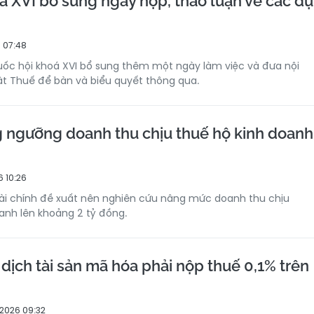
a XVI bổ sung ngày họp, thảo luận về các dự
 07:48
uốc hội khoá XVI bổ sung thêm một ngày làm việc và đưa nội
t Thuế để bàn và biểu quyết thông qua.
 ngưỡng doanh thu chịu thuế hộ kinh doanh
 10:26
Tài chính đề xuất nên nghiên cứu nâng mức doanh thu chịu
oanh lên khoảng 2 tỷ đồng.
dịch tài sản mã hóa phải nộp thuế 0,1% trên
2026 09:32