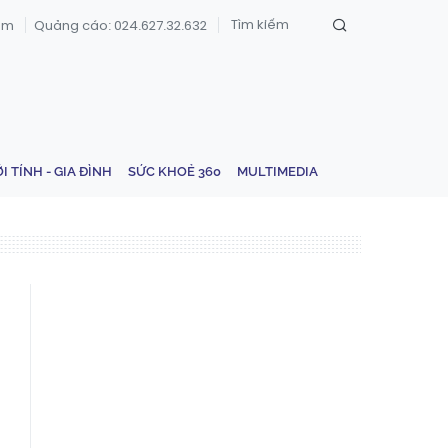
om
Quảng cáo: 024.627.32.632
ỚI TÍNH - GIA ĐÌNH
SỨC KHOẺ 360
MULTIMEDIA