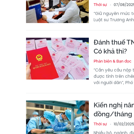
07/08/202
Thời sự
“Giữ nguyên mức tố
Luật sư Trương Anh 
Đánh thuế TN
Có khả thi?
Phản biện & Bạn đọc
“Cần yêu cầu nộp t
được tính trên ch
với người dân”, Phó
Kiến nghị nân
đồng/tháng
10/02/2025
Thời sự
Nhiều bộ, ngành, đ