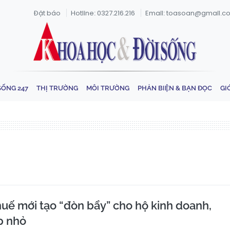
Đặt báo
Hotline: 0327.216.216
Email: toasoan@gmail.c
SỐNG 247
THỊ TRƯỜNG
MÔI TRƯỜNG
PHẢN BIỆN & BẠN ĐỌC
GI
huế mới tạo “đòn bẩy” cho hộ kinh doanh,
p nhỏ