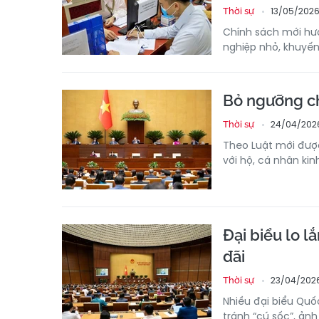
13/05/2026
Thời sự
Chính sách mới hư
nghiệp nhỏ, khuyến
Bỏ ngưỡng ch
24/04/2026
Thời sự
Theo Luật mới đượ
với hộ, cá nhân kin
Đại biểu lo l
đãi
23/04/202
Thời sự
Nhiều đại biểu Quốc
tránh “cú sốc”, ảnh