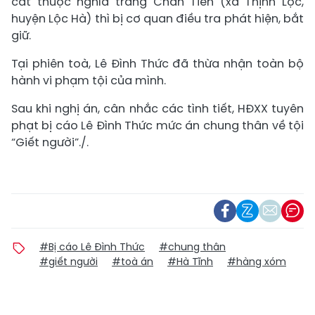
cát thuộc nghĩa trang Chân Tiên (xã Thịnh Lộc,
huyện Lộc Hà) thì bị cơ quan điều tra phát hiện, bắt
giữ.
Tại phiên toà, Lê Đình Thức đã thừa nhận toàn bộ
hành vi phạm tội của mình.
Sau khi nghị án, cân nhắc các tình tiết, HĐXX tuyên
phạt bị cáo Lê Đình Thức mức án chung thân về tội
“Giết người”./.
#Bị cáo Lê Đình Thức
#chung thân
#giết người
#toà án
#Hà Tĩnh
#hàng xóm