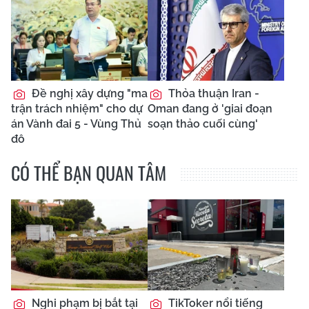
Đề nghị xây dựng "ma
Thỏa thuận Iran -
trận trách nhiệm" cho dự
Oman đang ở 'giai đoạn
án Vành đai 5 - Vùng Thủ
soạn thảo cuối cùng'
đô
CÓ THỂ BẠN QUAN TÂM
Nghi phạm bị bắt tại
TikToker nổi tiếng