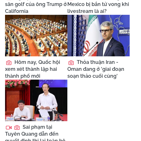
sân golf của ông Trump ở
Mexico bị bắn tử vong khi
California
livestream là ai?
Hôm nay, Quốc hội
Thỏa thuận Iran -
xem xét thành lập hai
Oman đang ở 'giai đoạn
thành phố mới
soạn thảo cuối cùng'
Sai phạm tại
Tuyên Quang dẫn đến
quyết định thi lại toàn bộ