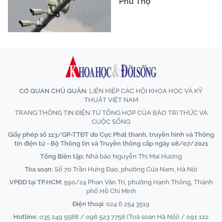
Phú Thọ
CƠ QUAN CHỦ QUẢN:
LIÊN HIỆP CÁC HỘI KHOA HỌC VÀ KỸ
THUẬT VIỆT NAM
TRANG THÔNG TIN ĐIỆN TỬ TỔNG HỢP CỦA BÁO TRI THỨC VÀ
CUỘC SỐNG
Giấy phép số 113/GP-TTĐT do Cục Phát thanh, truyền hình và Thông
tin điện tử - Bộ Thông tin và Truyền thông cấp ngày 08/07/2021
Tổng Biên tập:
Nhà báo Nguyễn Thị Mai Hương
Tòa soạn:
Số 70 Trần Hưng Đạo, phường Cửa Nam, Hà Nội
VPĐD tại TP.HCM:
590/24 Phan Văn Trị, phường Hạnh Thông, Thành
phố Hồ Chí Minh
Điện thoại:
024 6 254 3519
Hotline:
035 249 5588 / 096 523 7756 (Toà soạn Hà Nội) / 091 122