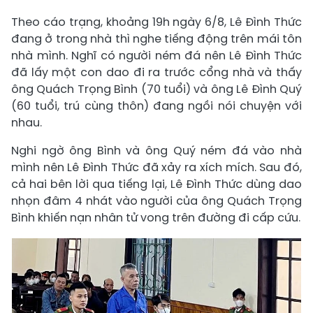
Theo cáo trạng, khoảng 19h ngày 6/8, Lê Đình Thức
đang ở trong nhà thì nghe tiếng động trên mái tôn
nhà mình. Nghĩ có người ném đá nên Lê Đình Thức
đã lấy một con dao đi ra trước cổng nhà và thấy
ông Quách Trọng Bình (70 tuổi) và ông Lê Đình Quý
(60 tuổi, trú cùng thôn) đang ngồi nói chuyện với
nhau.
Nghi ngờ ông Bình và ông Quý ném đá vào nhà
mình nên Lê Đình Thức đã xảy ra xích mích. Sau đó,
cả hai bên lời qua tiếng lại, Lê Đình Thức dùng dao
nhọn đâm 4 nhát vào người của ông Quách Trọng
Bình khiến nạn nhân tử vong trên đường đi cấp cứu.