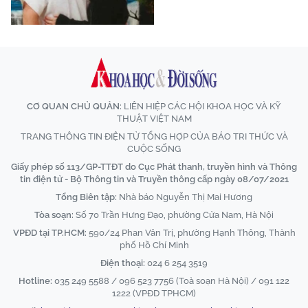
CƠ QUAN CHỦ QUẢN:
LIÊN HIỆP CÁC HỘI KHOA HỌC VÀ KỸ
THUẬT VIỆT NAM
TRANG THÔNG TIN ĐIỆN TỬ TỔNG HỢP CỦA BÁO TRI THỨC VÀ
CUỘC SỐNG
Giấy phép số 113/GP-TTĐT do Cục Phát thanh, truyền hình và Thông
tin điện tử - Bộ Thông tin và Truyền thông cấp ngày 08/07/2021
Tổng Biên tập:
Nhà báo Nguyễn Thị Mai Hương
Tòa soạn:
Số 70 Trần Hưng Đạo, phường Cửa Nam, Hà Nội
VPĐD tại TP.HCM:
590/24 Phan Văn Trị, phường Hạnh Thông, Thành
phố Hồ Chí Minh
Điện thoại:
024 6 254 3519
Hotline:
035 249 5588 / 096 523 7756 (Toà soạn Hà Nội) / 091 122
1222 (VPĐD TPHCM)