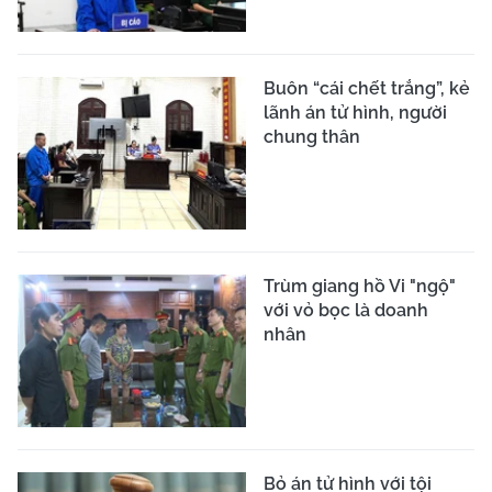
Buôn “cái chết trắng”, kẻ
lãnh án tử hình, người
chung thân
Trùm giang hồ Vi "ngộ"
với vỏ bọc là doanh
nhân
Bỏ án tử hình với tội