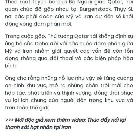
Theo một tuyên bố của Bộ Ngoại giao Qatar, hai
quan chức đã gặp nhau tại Burgenstock, Thụy Sĩ,
nơi các phái đoàn của Mỹ và Iran dự kiến ​​sẽ khởi
động vòng đàm phán mới.
Trong cuộc gặp, Thủ tướng Qatar tái khẳng định sự
ủng hộ của Doha đối với các cuộc đàm phán giữa
Mỹ và Iran nhằm giải quyết các vấn đề còn tồn
đọng thông qua đối thoại và các biện pháp hòa
bình.
Ông cho rằng những nỗ lực như vậy sẽ tăng cường
an ninh khu vực, mở ra những chân trời mới cho
hợp tác, phát triển và thịnh vượng, đồng thời phục
vụ lợi ích chung của người dân trong khu vực và
trên toàn thế giới.
>>> Mời độc giả xem thêm video: Thúc đẩy nối lại
thanh sát hạt nhân tại Iran