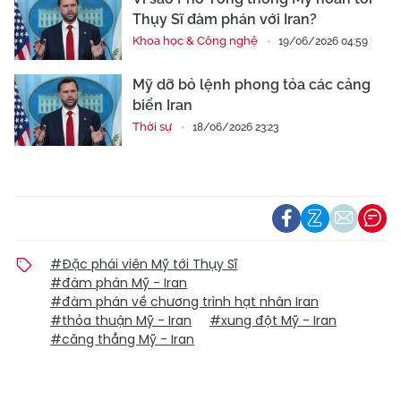
Thụy Sĩ đàm phán với Iran?
Khoa học & Công nghệ
19/06/2026 04:59
Mỹ dỡ bỏ lệnh phong tỏa các cảng
biển Iran
Thời sự
18/06/2026 23:23
#Đặc phái viên Mỹ tới Thụy Sĩ
#đàm phán Mỹ - Iran
#đàm phán về chương trình hạt nhân Iran
#thỏa thuận Mỹ - Iran
#xung đột Mỹ - Iran
#căng thẳng Mỹ - Iran