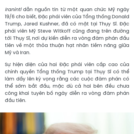
Iranintl
dẫn nguồn tin từ một quan chức Mỹ ngày
19/6 cho biết, Đặc phái viên của Tổng thống Donald
Trump, Jared Kushner, đã có mặt tại Thụy Sĩ. Đặc
phái viên Mỹ Steve Witkoff cũng đang trên đường
tới Thụy Sĩ, nơi dự kiến ​​diễn ra vòng đàm phán đầu
tiên về một thỏa thuận hạt nhân tiềm năng giữa
Mỹ và Iran.
Sự hiện diện của hai Đặc phái viên cấp cao của
chính quyền Tổng thống Trump tại Thụy Sĩ có thể
làm dấy lên kỳ vọng rằng các cuộc đàm phán có
thể sớm bắt đầu, mặc dù cả hai bên đều chưa
công khai tuyên bố ngày diễn ra vòng đàm phán
đầu tiên.