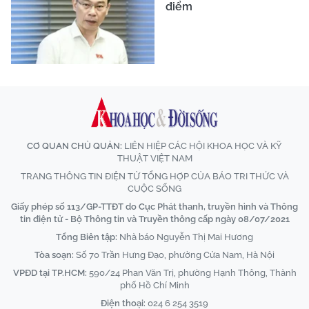
điểm
CƠ QUAN CHỦ QUẢN:
LIÊN HIỆP CÁC HỘI KHOA HỌC VÀ KỸ
THUẬT VIỆT NAM
TRANG THÔNG TIN ĐIỆN TỬ TỔNG HỢP CỦA BÁO TRI THỨC VÀ
CUỘC SỐNG
Giấy phép số 113/GP-TTĐT do Cục Phát thanh, truyền hình và Thông
tin điện tử - Bộ Thông tin và Truyền thông cấp ngày 08/07/2021
Tổng Biên tập:
Nhà báo Nguyễn Thị Mai Hương
Tòa soạn:
Số 70 Trần Hưng Đạo, phường Cửa Nam, Hà Nội
VPĐD tại TP.HCM:
590/24 Phan Văn Trị, phường Hạnh Thông, Thành
phố Hồ Chí Minh
Điện thoại:
024 6 254 3519