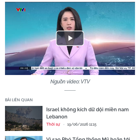
Play
Video
Nguồn video: VTV
BÀI LIÊN QUAN
Israel không kích dữ dội miền nam
Lebanon
Thời sự
19/06/2026 11:15
Vì sao Phó Tổng thống Mỹ hoãn tới