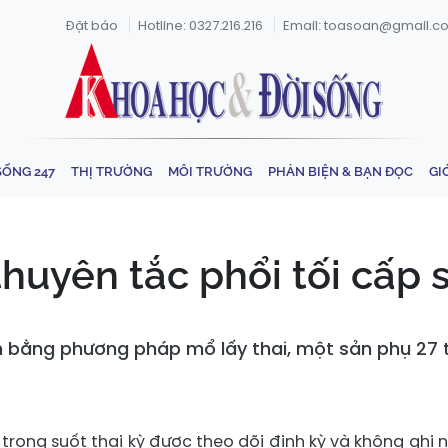
Đặt báo
Hotline: 0327.216.216
Email: toasoan@gmail.c
SỐNG 247
THỊ TRƯỜNG
MÔI TRƯỜNG
PHẢN BIỆN & BẠN ĐỌC
GI
huyên tắc phổi tối cấp 
 bằng phương pháp mổ lấy thai, một sản phụ 27 tu
) trong suốt thai kỳ được theo dõi định kỳ và không ghi 