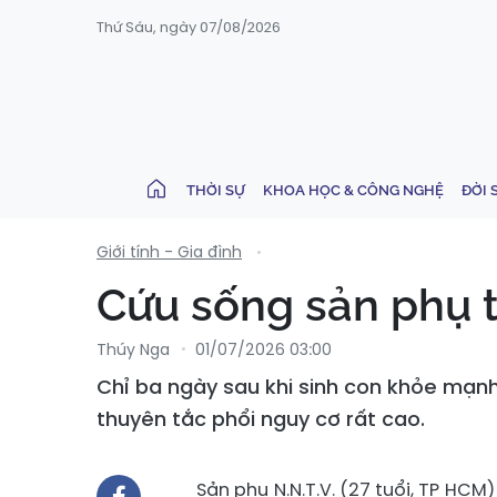
Thứ Sáu, ngày 07/08/2026
THỜI SỰ
KHOA HỌC & CÔNG NGHỆ
ĐỜI 
Giới tính - Gia đình
Cứu sống sản phụ t
Thúy Nga
01/07/2026 03:00
Chỉ ba ngày sau khi sinh con khỏe mạnh
thuyên tắc phổi nguy cơ rất cao.
Sản phụ N.N.T.V. (27 tuổi, TP HCM