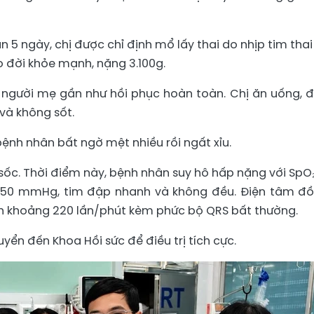
ần 5 ngày, chị được chỉ định mổ lấy thai do nhịp tim thai
o đời khỏe mạnh, nặng 3.100g.
người mẹ gần như hồi phục hoàn toàn. Chị ăn uống, đi 
 và không sốt.
bệnh nhân bất ngờ mệt nhiều rồi ngất xỉu.
 sốc. Thời điểm này, bệnh nhân suy hô hấp nặng với SpO₂
5/50 mmHg, tim đập nhanh và không đều. Điện tâm đồ
h khoảng 220 lần/phút kèm phức bộ QRS bất thường.
n đến Khoa Hồi sức để điều trị tích cực.