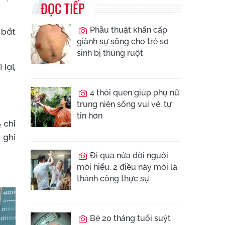
ĐỌC TIẾP
Phẫu thuật khẩn cấp
 bất
giành sự sống cho trẻ sơ
sinh bị thủng ruột
lại,
4 thói quen giúp phụ nữ
trung niên sống vui vẻ, tự
tin hơn
 chỉ
 ghi
Đi qua nửa đời người
mới hiểu, 2 điều này mới là
thành công thực sự
Bé 20 tháng tuổi suýt