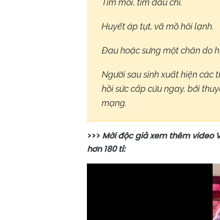
Tím môi, tím đầu chi.
Huyết áp tụt, vã mồ hôi lạnh.
Đau hoặc sưng một chân do hu
Người sau sinh xuất hiện các 
hồi sức cấp cứu ngay, bởi thuy
mạng.
>>>
Mời độc giả xem thêm video Vỡ
hơn 180 tỉ: