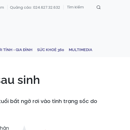
om
Quảng cáo: 024.627.32.632
ỚI TÍNH - GIA ĐÌNH
SỨC KHOẺ 360
MULTIMEDIA
sau sinh
ổi bất ngờ rơi vào tình trạng sốc do
nhận