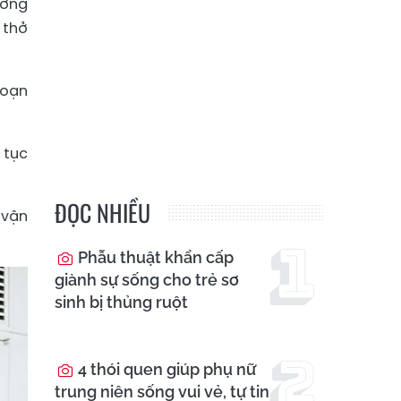
ương
 thở
đoạn
 tục
ĐỌC NHIỀU
 vận
Phẫu thuật khẩn cấp
giành sự sống cho trẻ sơ
sinh bị thủng ruột
4 thói quen giúp phụ nữ
trung niên sống vui vẻ, tự tin