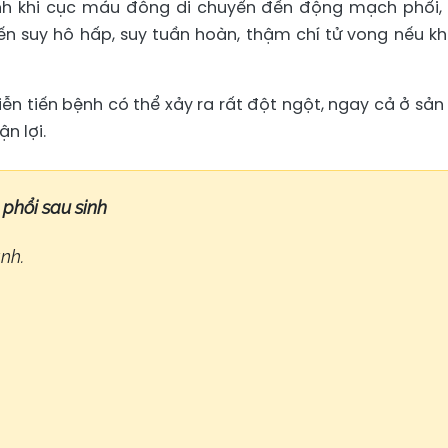
sinh khi cục máu đông di chuyển đến động mạch phổi,
n suy hô hấp, suy tuần hoàn, thậm chí tử vong nếu k
iễn tiến bệnh có thể xảy ra rất đột ngột, ngay cả ở sản
n lợi.
phổi sau sinh
nh.