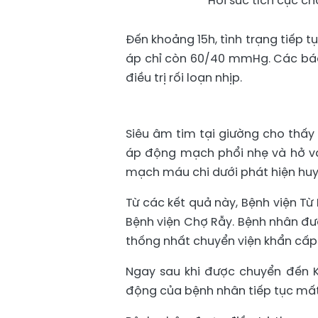
Hồi sức tích cực c
Đến khoảng 15h, tình trạng tiếp tụ
áp chỉ còn 60/40 mmHg. Các bác 
điều trị rối loạn nhịp.
Siêu âm tim tại giường cho thấy 
áp động mạch phổi nhẹ và hở van
mạch máu chi dưới phát hiện huy
Từ các kết quả này, Bệnh viện Từ
Bệnh viện Chợ Rẫy. Bệnh nhân đư
thống nhất chuyển viện khẩn cấp 
Ngay sau khi được chuyển đến K
động của bệnh nhân tiếp tục mất