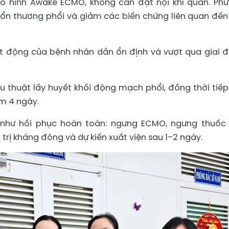
mô hình Awake ECMO, không cần đặt nội khí quản. Ph
ổn thương phổi và giảm các biến chứng liên quan đến
uyết động của bệnh nhân dần ổn định và vượt qua giai 
 thuật lấy huyết khối động mạch phổi, đồng thời tiếp
m 4 ngày.
 như hồi phục hoàn toàn: ngưng ECMO, ngưng thuốc
ều trị kháng đông và dự kiến xuất viện sau 1–2 ngày.