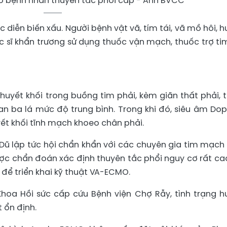
ho bệnh nhân thuyên tắc phổi cấp - Ảnh BVCC
c diễn biến xấu. Người bệnh vật vã, tím tái, vã mồ hôi, h
sĩ khẩn trương sử dụng thuốc vận mạch, thuốc trợ ti
huyết khối trong buồng tim phải, kèm giãn thất phải, 
 ba lá mức độ trung bình. Trong khi đó, siêu âm Dop
ết khối tĩnh mạch khoeo chân phải.
 Dũ lập tức hội chẩn khẩn với các chuyên gia tim mạch
ợc chẩn đoán xác định thuyên tắc phổi nguy cơ rất ca
để triển khai kỹ thuật VA-ECMO.
hoa Hồi sức cấp cứu Bệnh viện Chợ Rẫy, tình trạng h
 ổn định.