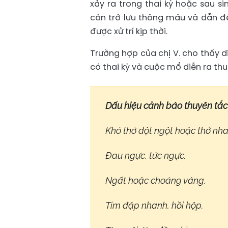
xảy ra trong thai kỳ hoặc sau 
cản trở lưu thông máu và dẫn đế
được xử trí kịp thời.
Trường hợp của chị V. cho thấy d
có thai kỳ và cuộc mổ diễn ra thuậ
Dấu hiệu cảnh báo thuyên tắc 
Khó thở đột ngột hoặc thở nha
Đau ngực, tức ngực.
Ngất hoặc choáng váng.
Tim đập nhanh, hồi hộp.