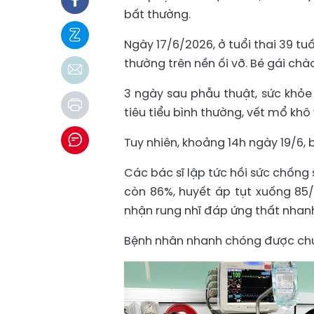
bất thường.
Ngày 17/6/2026, ở tuổi thai 39 tu
thường trên nền ối vỡ. Bé gái chà
3 ngày sau phẫu thuật, sức khỏe 
tiêu tiểu bình thường, vết mổ khô
Tuy nhiên, khoảng 14h ngày 19/6, 
Các bác sĩ lập tức hồi sức chống
còn 86%, huyết áp tụt xuống 8
nhận rung nhĩ đáp ứng thất nhan
Bệnh nhân nhanh chóng được chuyể