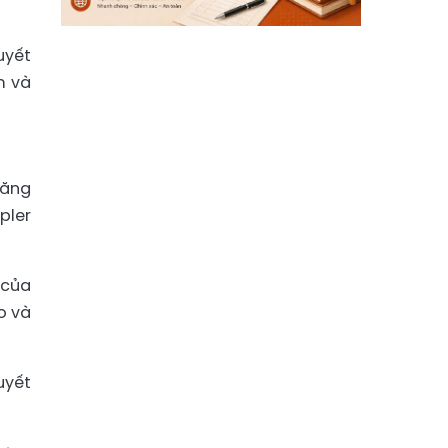
uyết
m và
tăng
pler
 của
o và
uyết