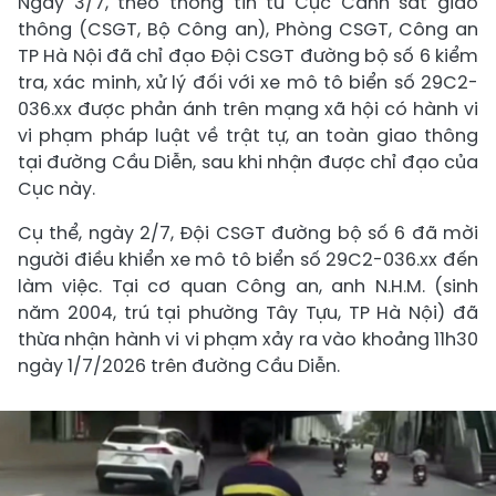
Ngày 3/7, theo thông tin từ Cục Cảnh sát giao
thông (CSGT, Bộ Công an), Phòng CSGT, Công an
TP Hà Nội đã chỉ đạo Đội CSGT đường bộ số 6 kiểm
tra, xác minh, xử lý đối với xe mô tô biển số 29C2-
036.xx được phản ánh trên mạng xã hội có hành vi
vi phạm pháp luật về trật tự, an toàn giao thông
tại đường Cầu Diễn, sau khi nhận được chỉ đạo của
Cục này.
Cụ thể, ngày 2/7, Đội CSGT đường bộ số 6 đã mời
người điều khiển xe mô tô biển số 29C2-036.xx đến
làm việc. Tại cơ quan Công an, anh N.H.M. (sinh
năm 2004, trú tại phường Tây Tựu, TP Hà Nội) đã
thừa nhận hành vi vi phạm xảy ra vào khoảng 11h30
ngày 1/7/2026 trên đường Cầu Diễn.