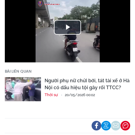
Play
Video
BÀI LIÊN QUAN
Người phụ nữ chửi bới, tát tài xế ở Hà
Nội có dấu hiệu tội gây rối TTCC?
Thời sự
20/05/2026 00:02