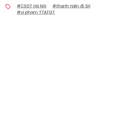
#CSGT Hà Nội
#thanh niên đi SH
#vi phạm TTATGT