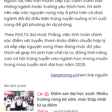
Ngược lại, nếu vẫn muốn tiếp tục cạnh tranh vào
những ngành hoặc trường yêu thích hơn, thí sinh
nên xếp các nguyện vọng này ở phía trên và đưa
ngành đã đủ điều kiện trúng tuyển xuống vị trí cuối
cùng để giữ phương án dự phòng.
Theo PGS.TS. Bùi Hoài Thắng, việc tính toán chính
xác điểm xét tuyển, tham khảo điểm chuẩn hợp lý
và sắp xếp nguyện vọng theo đúng mức độ yêu
thích sẽ giúp thí sinh hạn chế rủi ro, đồng thời nâng
cao cơ hội trúng tuyển vào ngành học mong muốn
trong mùa tuyển sinh đại học năm 2026.
tienphong.vn
Xem link nguồn
BÀI LIÊN QUAN
Điểm sàn đại học 2026: Nhiều
trường công bố sớm, mức thấp nhất
từ 15 điểm
Thời sự
04/07/2026 06:12