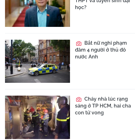
THPT và tuyển sinh đại
học?
Bắt nữ nghi phạm
đâm 4 người ở thủ đô
nước Anh
Cháy nhà lúc rạng
sáng ở TP HCM, hai cha
con tử vong