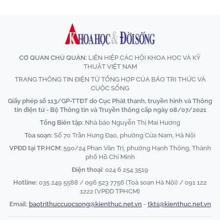
CƠ QUAN CHỦ QUẢN:
LIÊN HIỆP CÁC HỘI KHOA HỌC VÀ KỸ
THUẬT VIỆT NAM
TRANG THÔNG TIN ĐIỆN TỬ TỔNG HỢP CỦA BÁO TRI THỨC VÀ
CUỘC SỐNG
Giấy phép số 113/GP-TTĐT do Cục Phát thanh, truyền hình và Thông
tin điện tử - Bộ Thông tin và Truyền thông cấp ngày 08/07/2021
Tổng Biên tập:
Nhà báo Nguyễn Thị Mai Hương
Tòa soạn:
Số 70 Trần Hưng Đạo, phường Cửa Nam, Hà Nội
VPĐD tại TP.HCM:
590/24 Phan Văn Trị, phường Hạnh Thông, Thành
phố Hồ Chí Minh
Điện thoại:
024 6 254 3519
Hotline:
035 249 5588 / 096 523 7756 (Toà soạn Hà Nội) / 091 122
1222 (VPĐD TPHCM)
Email:
baotrithuccuocsong@kienthuc.net.vn
-
tkts@kienthuc.net.vn