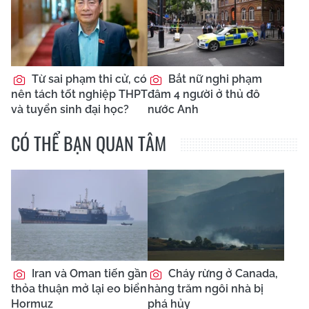
Từ sai phạm thi cử, có
Bắt nữ nghi phạm
nên tách tốt nghiệp THPT
đâm 4 người ở thủ đô
và tuyển sinh đại học?
nước Anh
CÓ THỂ BẠN QUAN TÂM
Iran và Oman tiến gần
Cháy rừng ở Canada,
thỏa thuận mở lại eo biển
hàng trăm ngôi nhà bị
Hormuz
phá hủy