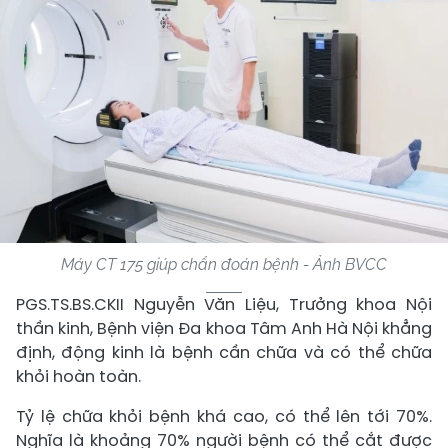
Máy CT 175 giúp chẩn đoán bệnh - Ảnh BVCC
PGS.TS.BS.CKII Nguyễn Văn Liệu, Trưởng khoa Nội
thần kinh, Bệnh viện Đa khoa Tâm Anh Hà Nội khẳng
định, động kinh là bệnh cần chữa và có thể chữa
khỏi hoàn toàn.
Tỷ lệ chữa khỏi bệnh khá cao, có thể lên tới 70%.
Nghĩa là khoảng 70% người bệnh có thể cắt được