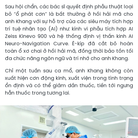
Sau hội chẩn, các bác sĩ quyết định phẫu thuật loại
bỏ “ổ phát cơn” là bất thường ở hồi hải mã cho
anh Khang với sự hỗ trợ của các siêu máy tích hợp
trí tuệ nhân tạo (AI) như: kính vi phẫu tích hợp AI
Zeiss Kinevo 900 và hệ thống định vị thần kinh AI
Neuro-Navigation Curve. Ê-kíp đã cắt bỏ hoàn
toàn ổ xơ chai ở hồi hải mã, đồng thời bảo tồn tối
đa chức năng ngôn ngữ và trí nhớ cho anh Khang.
Chỉ một tuần sau ca mổ, anh Khang không còn
xuất hiện cơn động kinh, xuất viện trong tình trạng
ổn định và có thể giảm dần thuốc, tiến tới ngưng
hẳn thuốc trong tương lai.