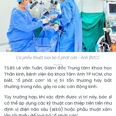
Ca phẫu thuật loại bỏ ổ phát cơn - Ảnh BVCC
TS.BS Lê Văn Tuấn, Giám đốc Trung tâm Khoa học
Thần kinh, Bệnh viện Đa khoa Tâm Anh TP HCM, cho
biết, “ổ phát cơn” là vị trí tổn thương hay bất
thường trong não, gây ra các cơn động kinh.
Tùy trường hợp, khi xác định được vị trí này, bác sĩ
có thể áp dụng các kỹ thuật can thiệp tiên tiến như
định vị điện não sâu (sEEG) hoặc phẫu thuật xâm
lấn tối thiểu để loại bỏ “ổ phát cơn”.