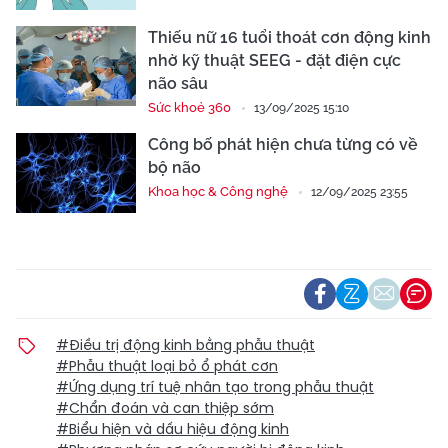
Thiếu nữ 16 tuổi thoát cơn động kinh
nhờ kỹ thuật SEEG - đặt điện cực
não sâu
Sức khoẻ 360
13/09/2025 15:10
Công bố phát hiện chưa từng có về
bộ não
Khoa học & Công nghệ
12/09/2025 23:55
#Điều trị động kinh bằng phẫu thuật
#Phẫu thuật loại bỏ ổ phát cơn
#Ứng dụng trí tuệ nhân tạo trong phẫu thuật
#Chẩn đoán và can thiệp sớm
#Biểu hiện và dấu hiệu động kinh