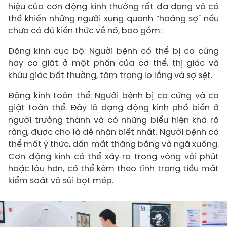
hiệu của cơn động kinh thường rất đa dạng và có
thể khiến những người xung quanh “hoảng sợ" nếu
chưa có đủ kiến thức về nó, bao gồm:
Động kinh cục bộ: Người bệnh có thể bị co cứng
hay co giật ở một phần của cơ thể, thị giác và
khứu giác bất thường, tâm trạng lo lắng và sợ sệt.
Động kinh toàn thể: Người bệnh bị co cứng và co
giật toàn thể. Đây là dạng động kinh phổ biến ở
người trưởng thành và có những biểu hiện khá rõ
ràng, được cho là dễ nhận biết nhất. Người bệnh có
thể mất ý thức, dần mất thăng bằng và ngã xuống.
Cơn động kinh có thể xảy ra trong vòng vài phút
hoặc lâu hơn, có thể kèm theo tình trạng tiểu mất
kiểm soát và sùi bọt mép.