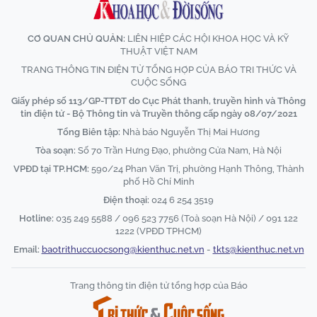
CƠ QUAN CHỦ QUẢN:
LIÊN HIỆP CÁC HỘI KHOA HỌC VÀ KỸ
THUẬT VIỆT NAM
TRANG THÔNG TIN ĐIỆN TỬ TỔNG HỢP CỦA BÁO TRI THỨC VÀ
CUỘC SỐNG
Giấy phép số 113/GP-TTĐT do Cục Phát thanh, truyền hình và Thông
tin điện tử - Bộ Thông tin và Truyền thông cấp ngày 08/07/2021
Tổng Biên tập:
Nhà báo Nguyễn Thị Mai Hương
Tòa soạn:
Số 70 Trần Hưng Đạo, phường Cửa Nam, Hà Nội
VPĐD tại TP.HCM:
590/24 Phan Văn Trị, phường Hạnh Thông, Thành
phố Hồ Chí Minh
Điện thoại:
024 6 254 3519
Hotline:
035 249 5588 / 096 523 7756 (Toà soạn Hà Nội) / 091 122
1222 (VPĐD TPHCM)
Email:
baotrithuccuocsong@kienthuc.net.vn
-
tkts@kienthuc.net.vn
Trang thông tin điện tử tổng hợp của Báo