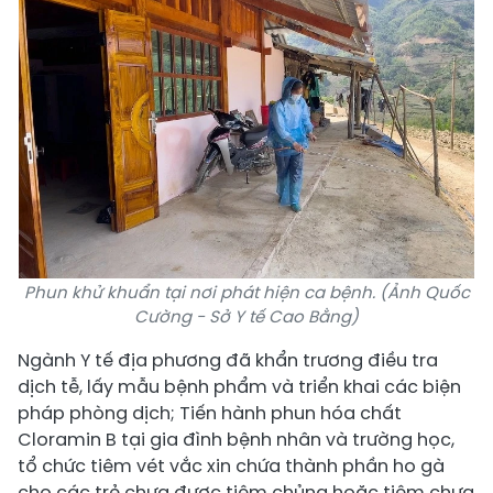
Phun khử khuẩn tại nơi phát hiện ca bệnh. (Ảnh Quốc
Cường - Sở Y tế Cao Bằng)
Ngành Y tế địa phương đã khẩn trương điều tra
dịch tễ, lấy mẫu bệnh phẩm và triển khai các biện
pháp phòng dịch; T
iến hành phun hóa chất
Cloramin B tại gia đình bệnh nhân và trường học,
tổ chức tiêm vét vắc xin chứa thành phần ho gà
cho các trẻ chưa được tiêm chủng hoặc tiêm chưa