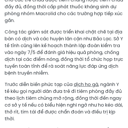
đầy đủ, đồng thời cấp phát thuốc kháng sinh dự
phòng nhóm Macrolid cho các trường hợp tiếp xúc
gần.
Công tác giám sát được triển khai chặt chẽ tại địa
bàn có dịch và các huyện lân cận như Bảo Lạc. Sở Y
tế tỉnh cũng lên kế hoạch thành lập đoàn kiểm tra
vào ngày 7/5 để đánh giá hiệu quả phòng, chống
dịch tại các điểm nóng, đồng thời tổ chức họp trực
tuyến toàn tỉnh để rà soát năng lực đáp ứng dịch
bệnh truyền nhiễm.
Trước diễn biến phức tạp của
dịch ho gà
, ngành Y
tế kêu gọi người dân đưa trẻ đi tiêm phòng đầy đủ
theo lịch tiêm chủng mở rộng, đồng thời đến ngay
cơ sở y tế nếu có biểu hiện nghi ngờ như ho kéo dài,
thở rít, tím tái để được chẩn đoán và điều trị kịp
thời.