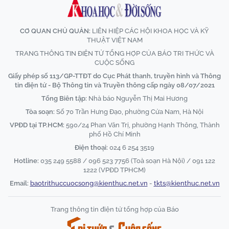
CƠ QUAN CHỦ QUẢN:
LIÊN HIỆP CÁC HỘI KHOA HỌC VÀ KỸ
THUẬT VIỆT NAM
TRANG THÔNG TIN ĐIỆN TỬ TỔNG HỢP CỦA BÁO TRI THỨC VÀ
CUỘC SỐNG
Giấy phép số 113/GP-TTĐT do Cục Phát thanh, truyền hình và Thông
tin điện tử - Bộ Thông tin và Truyền thông cấp ngày 08/07/2021
Tổng Biên tập:
Nhà báo Nguyễn Thị Mai Hương
Tòa soạn:
Số 70 Trần Hưng Đạo, phường Cửa Nam, Hà Nội
VPĐD tại TP.HCM:
590/24 Phan Văn Trị, phường Hạnh Thông, Thành
phố Hồ Chí Minh
Điện thoại:
024 6 254 3519
Hotline:
035 249 5588 / 096 523 7756 (Toà soạn Hà Nội) / 091 122
1222 (VPĐD TPHCM)
Email:
baotrithuccuocsong@kienthuc.net.vn
-
tkts@kienthuc.net.vn
Trang thông tin điện tử tổng hợp của Báo