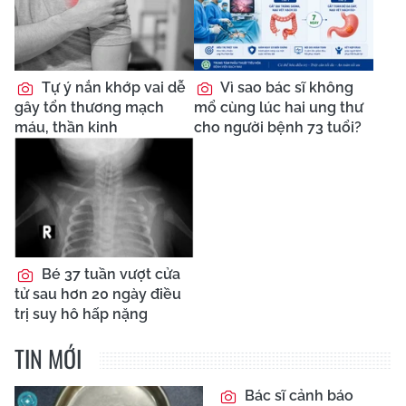
Tự ý nắn khớp vai dễ
Vì sao bác sĩ không
gây tổn thương mạch
mổ cùng lúc hai ung thư
máu, thần kinh
cho người bệnh 73 tuổi?
Bé 37 tuần vượt cửa
tử sau hơn 20 ngày điều
trị suy hô hấp nặng
TIN MỚI
Bác sĩ cảnh báo