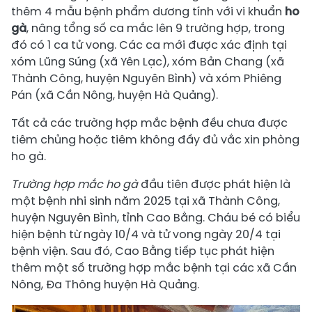
thêm 4 mẫu bệnh phẩm dương tính với vi khuẩn
ho
gà
, nâng tổng số ca mắc lên 9 trường hợp, trong
đó có 1 ca tử vong. Các ca mới được xác định tại
xóm Lũng Súng (xã Yên Lạc), xóm Bản Chang (xã
Thành Công, huyện Nguyên Bình) và xóm Phiêng
Pán (xã Cần Nông, huyện Hà Quảng).
Tất cả các trường hợp mắc bệnh đều chưa được
tiêm chủng hoặc tiêm không đầy đủ vắc xin phòng
ho gà.
Trường hợp mắc ho gà
đầu tiên được phát hiện là
một bệnh nhi sinh năm 2025 tại xã Thành Công,
huyện Nguyên Bình, tỉnh Cao Bằng. Cháu bé có biểu
hiện bệnh từ ngày 10/4 và tử vong ngày 20/4 tại
bệnh viện. Sau đó, Cao Bằng tiếp tục phát hiện
thêm một số trường hợp mắc bệnh tại các xã Cần
Nông, Đa Thông huyện Hà Quảng.