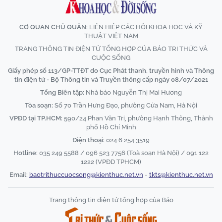
CƠ QUAN CHỦ QUẢN:
LIÊN HIỆP CÁC HỘI KHOA HỌC VÀ KỸ
THUẬT VIỆT NAM
TRANG THÔNG TIN ĐIỆN TỬ TỔNG HỢP CỦA BÁO TRI THỨC VÀ
CUỘC SỐNG
Giấy phép số 113/GP-TTĐT do Cục Phát thanh, truyền hình và Thông
tin điện tử - Bộ Thông tin và Truyền thông cấp ngày 08/07/2021
Tổng Biên tập:
Nhà báo Nguyễn Thị Mai Hương
Tòa soạn:
Số 70 Trần Hưng Đạo, phường Cửa Nam, Hà Nội
VPĐD tại TP.HCM:
590/24 Phan Văn Trị, phường Hạnh Thông, Thành
phố Hồ Chí Minh
Điện thoại:
024 6 254 3519
Hotline:
035 249 5588 / 096 523 7756 (Toà soạn Hà Nội) / 091 122
1222 (VPĐD TPHCM)
Email:
baotrithuccuocsong@kienthuc.net.vn
-
tkts@kienthuc.net.vn
Trang thông tin điện tử tổng hợp của Báo