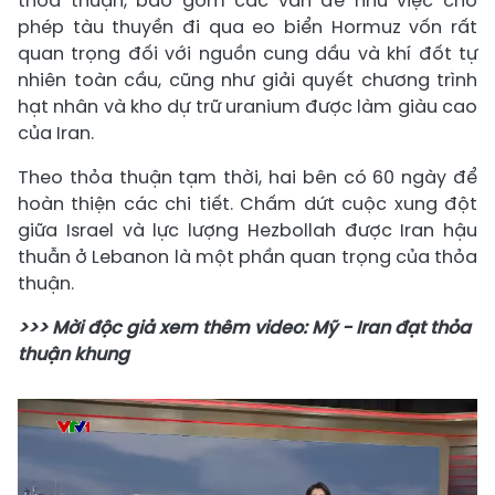
thỏa thuận, bao gồm các vấn đề như việc cho
phép tàu thuyền đi qua eo biển Hormuz vốn rất
quan trọng đối với nguồn cung dầu và khí đốt tự
nhiên toàn cầu, cũng như giải quyết chương trình
hạt nhân và kho dự trữ uranium được làm giàu cao
của Iran.
Theo thỏa thuận tạm thời, hai bên có 60 ngày để
hoàn thiện các chi tiết. Chấm dứt cuộc xung đột
giữa Israel và lực lượng Hezbollah được Iran hậu
thuẫn ở Lebanon là một phần quan trọng của thỏa
thuận.
>>> Mời độc giả xem thêm video: Mỹ - Iran đạt thỏa
thuận khung