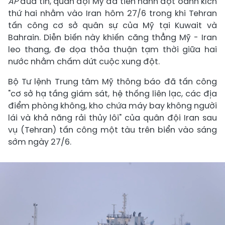
AP
đưa tin, quân đội Mỹ đã tiến hành đợt oanh kích
thứ hai nhằm vào Iran hôm 27/6 trong khi Tehran
tấn công cơ sở quân sự của Mỹ tại Kuwait và
Bahrain. Diễn biến này khiến căng thẳng Mỹ - Iran
leo thang, đe dọa thỏa thuận tạm thời giữa hai
nước nhằm chấm dứt cuộc xung đột.
Bộ Tư lệnh Trung tâm Mỹ thông báo đã tấn công
"cơ sở hạ tầng giám sát, hệ thống liên lạc, các địa
điểm phòng không, kho chứa máy bay không người
lái và khả năng rải thủy lôi" của quân đội Iran sau
vụ (Tehran) tấn công một tàu trên biển vào sáng
sớm ngày 27/6.