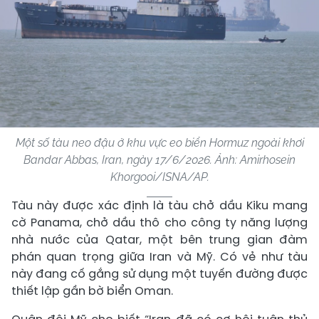
Một số tàu neo đậu ở khu vực eo biển Hormuz ngoài khơi
Bandar Abbas, Iran, ngày 17/6/2026. Ảnh: Amirhosein
Khorgooi/ISNA/AP.
Tàu này được xác định là tàu chở dầu Kiku mang
cờ Panama, chở dầu thô cho công ty năng lượng
nhà nước của Qatar, một bên trung gian đàm
phán quan trọng giữa Iran và Mỹ. Có vẻ như tàu
này đang cố gắng sử dụng một tuyến đường được
thiết lập gần bờ biển Oman.