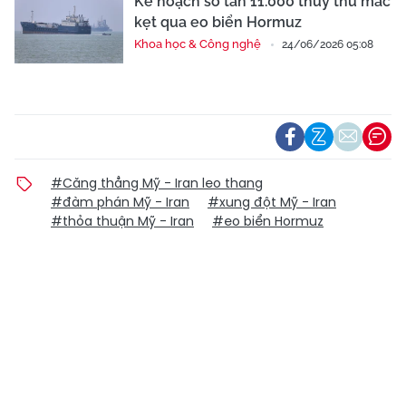
Kế hoạch sơ tán 11.000 thủy thủ mắc
kẹt qua eo biển Hormuz
Khoa học & Công nghệ
24/06/2026 05:08
#Căng thẳng Mỹ - Iran leo thang
#đàm phán Mỹ - Iran
#xung đột Mỹ - Iran
#thỏa thuận Mỹ - Iran
#eo biển Hormuz