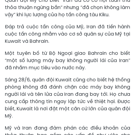
Quân đội Mỹ cho biết “Iran đã có cơ hội tuân thủ
thỏa thuận ngừng bắn” nhưng “đã chọn không làm
vậy” khi lực lượng của họ tấn công tàu Kiku.
Đáp trả cuộc tấn công của Mỹ, Iran đã tiến hành
cuộc tấn công nhằm vào cơ sở quân sự của Mỹ tại
Kuwait và Bahrain.
Một tuyên bố từ Bộ Ngoại giao Bahrain cho biết
“một số lượng máy bay không người lái của Iran”
đã nhắm mục tiêu vào nước này.
Sáng 28/6, quân đội Kuwait cũng cho biết hệ thống
phòng không đã đánh chặn các máy bay không
người lái và tên lửa của Iran đang bay tới. Họ chưa
cung cấp thông tin ngay lập tức về thiệt hại. Được
biết, Kuwait là nơi đặt một căn cứ lớn của quân đội
Mỹ.
Mỹ và Iran đang đàm phán các điều khoản của