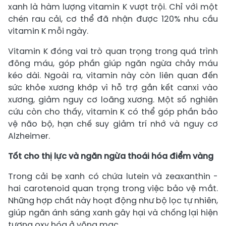
xanh là hàm lượng vitamin K vượt trội. Chỉ với một
chén rau cải, cơ thể đã nhận được 120% nhu cầu
vitamin K mỗi ngày.
Vitamin K đóng vai trò quan trọng trong quá trình
đông máu, góp phần giúp ngăn ngừa chảy máu
kéo dài. Ngoài ra, vitamin này còn liên quan đến
sức khỏe xương khớp vì hỗ trợ gắn kết canxi vào
xương, giảm nguy cơ loãng xương. Một số nghiên
cứu còn cho thấy, vitamin K có thể góp phần bảo
vệ não bộ, hạn chế suy giảm trí nhớ và nguy cơ
Alzheimer.
Tốt cho thị lực và ngăn ngừa thoái hóa điểm vàng
Trong cải bẹ xanh có chứa lutein và zeaxanthin -
hai carotenoid quan trọng trong việc bảo vệ mắt.
Những hợp chất này hoạt động như bộ lọc tự nhiên,
giúp ngăn ánh sáng xanh gây hại và chống lại hiện
tượng oxy hóa ở võng mạc.