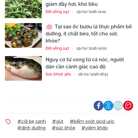
giảm đầy hơi, khó tiêu
Đời sống 247
29/01/2026 01:02
Tại sao ốc bươu là thực phẩm bổ
dưỡng, ít chất béo, tốt cho sức
khỏe?
Đời sống 247
29/01/2026 00:02
Nguy cơ tử vong từ cá nóc, người
dân cần cảnh giác cao độ
Sức khoẻ 360
28/01/2026 06:51
#cải bẹ xanh
#gút
#kiểm soát acid uric
#dinh dưỡng
#sức khỏe
#viêm khớp