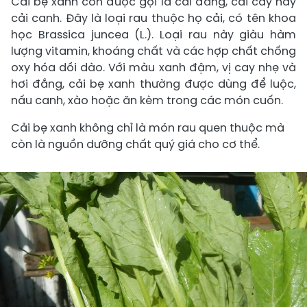
Cải bẹ xanh còn được gọi là cải đắng, cải cay hay
cải canh. Đây là loại rau thuộc họ cải, có tên khoa
học Brassica juncea (L.). Loại rau này giàu hàm
lượng vitamin, khoáng chất và các hợp chất chống
oxy hóa dồi dào. Với màu xanh đậm, vị cay nhẹ và
hơi đắng, cải bẹ xanh thường được dùng để luộc,
nấu canh, xào hoặc ăn kèm trong các món cuốn.
Cải bẹ xanh không chỉ là món rau quen thuộc mà
còn là nguồn dưỡng chất quý giá cho cơ thể.