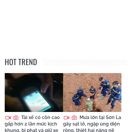
HOT TREND
Tài xế có cồn cao
Mưa lớn tại Sơn La
gấp hơn 2 lần mức kịch
gây sạt lở, ngập úng diện
khung, bị phạt và giữ xe
rộng, thiệt hại nặng nề