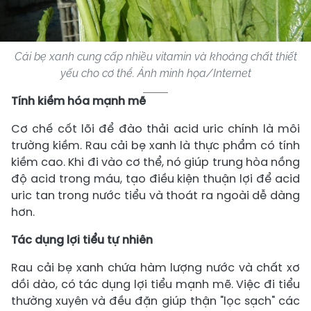
Cải bẹ xanh cung cấp nhiều vitamin và khoáng chất thiết
yếu cho cơ thể. Ảnh minh họa/Internet
Tính kiềm hóa mạnh mẽ
Cơ chế cốt lõi để đào thải acid uric chính là môi
trường kiềm. Rau cải bẹ xanh là thực phẩm có tính
kiềm cao. Khi đi vào cơ thể, nó giúp trung hòa nồng
độ acid trong máu, tạo điều kiện thuận lợi để acid
uric tan trong nước tiểu và thoát ra ngoài dễ dàng
hơn.
Tác dụng lợi tiểu tự nhiên
Rau cải bẹ xanh chứa hàm lượng nước và chất xơ
dồi dào, có tác dụng lợi tiểu mạnh mẽ. Việc đi tiểu
thường xuyên và đều đặn giúp thận "lọc sạch" các