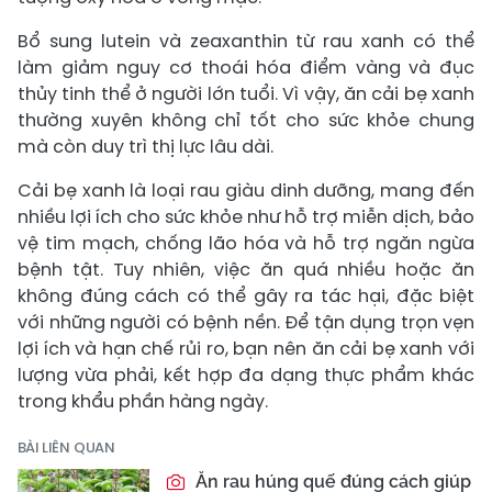
Bổ sung lutein và zeaxanthin từ rau xanh có thể
làm giảm nguy cơ thoái hóa điểm vàng và đục
thủy tinh thể ở người lớn tuổi. Vì vậy, ăn cải bẹ xanh
thường xuyên không chỉ tốt cho sức khỏe chung
mà còn duy trì thị lực lâu dài.
Cải bẹ xanh là loại rau giàu dinh dưỡng, mang đến
nhiều lợi ích cho sức khỏe như hỗ trợ miễn dịch, bảo
vệ tim mạch, chống lão hóa và hỗ trợ ngăn ngừa
bệnh tật. Tuy nhiên, việc ăn quá nhiều hoặc ăn
không đúng cách có thể gây ra tác hại, đặc biệt
với những người có bệnh nền. Để tận dụng trọn vẹn
lợi ích và hạn chế rủi ro, bạn nên ăn cải bẹ xanh với
lượng vừa phải, kết hợp đa dạng thực phẩm khác
trong khẩu phần hàng ngày.
BÀI LIÊN QUAN
Ăn rau húng quế đúng cách giúp