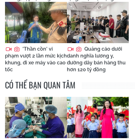
'Thần cồn' vi
Quảng cáo dưới
phạm vượt 2 lần mức kịch
danh nghĩa lương y,
khung, đi xe máy vào cao
đường dây bán hàng thu
tốc
hơn 120 tỷ đồng
CÓ THỂ BẠN QUAN TÂM