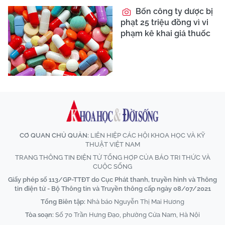
Bốn công ty dược bị
phạt 25 triệu đồng vì vi
phạm kê khai giá thuốc
CƠ QUAN CHỦ QUẢN:
LIÊN HIỆP CÁC HỘI KHOA HỌC VÀ KỸ
THUẬT VIỆT NAM
TRANG THÔNG TIN ĐIỆN TỬ TỔNG HỢP CỦA BÁO TRI THỨC VÀ
CUỘC SỐNG
Giấy phép số 113/GP-TTĐT do Cục Phát thanh, truyền hình và Thông
tin điện tử - Bộ Thông tin và Truyền thông cấp ngày 08/07/2021
Tổng Biên tập:
Nhà báo Nguyễn Thị Mai Hương
Tòa soạn:
Số 70 Trần Hưng Đạo, phường Cửa Nam, Hà Nội