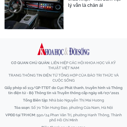
lý vẫn là chân ái
CƠ QUAN CHỦ QUẢN:
LIÊN HIỆP CÁC HỘI KHOA HỌC VÀ KỸ
THUẬT VIỆT NAM
TRANG THÔNG TIN ĐIỆN TỬ TỔNG HỢP CỦA BÁO TRI THỨC VÀ
CUỘC SỐNG
Giấy phép số 113/GP-TTĐT do Cục Phát thanh, truyền hình và Thông
tin điện tử - Bộ Thông tin và Truyền thông cấp ngày 08/07/2021
Tổng Biên tập:
Nhà báo Nguyễn Thị Mai Hương
Tòa soạn:
Số 70 Trần Hưng Đạo, phường Cửa Nam, Hà Nội
VPĐD tại TP.HCM:
590/24 Phan Văn Trị, phường Hạnh Thông, Thành
phố Hồ Chí Minh