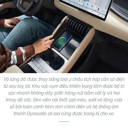
Vô lăng đã được thay bằng loại 2 chấu tích hợp cần số điện
tử sau tay lái. Khu vực cụm điều khiển trung tâm được bố trí
sạc nhanh không dây 50W, hàng nút bấm vật lý và hai
khay để cốc. Đèn viền nội thất 256 màu, sưởi vô lăng, cửa
sổ trời toàn cảnh kèm rèm chỉnh điện và hệ thống âm
thanh Dynaudio 16 loa cũng được trang bị cho xe.