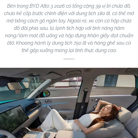
Bên trong BYD Atto 3 2026 có tổng cộng 39 vị trí chứa đồ,
chưa kể cốp trước chỉnh điện với dung tích 180 lít, có thể mở
mở bằng cách gõ ngón tay. Ngoài ra, xe còn có hộp chứa
đồ đôi phía sau, tủ lạnh tích hợp với tính năng hâm
nóng/làm mát đồ uống và hộp đựng khăn giấy đạt chuẩn
ôtô. Khoang hành lý dung tích 750 lít và hàng ghế sau có
thể gập xuống mang lại tính thực dụng cao.