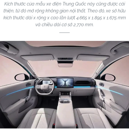
Kích thước của mẫu xe điện Trung Quốc này cũng được cải
thiện, từ đó mở rộng không gian nội thất. Theo đó, xe sở hữu
kích thước dài x rộng x cao lần lượt 4.665 x 1.895 x 1.675 mm
và chiều dài cơ sở 2.770 mm.