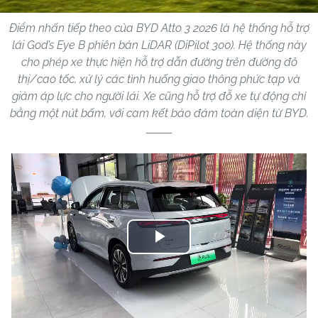
Điểm nhấn tiếp theo của BYD Atto 3 2026 là hệ thống hỗ trợ
lái God’s Eye B phiên bản LiDAR (DiPilot 300). Hệ thống này
cho phép xe thực hiện hỗ trợ dẫn đường trên đường đô
thị/cao tốc, xử lý các tình huống giao thông phức tạp và
giảm áp lực cho người lái. Xe cũng hỗ trợ đỗ xe tự động chỉ
bằng một nút bấm, với cam kết bảo đảm toàn diện từ BYD.
Play
Video