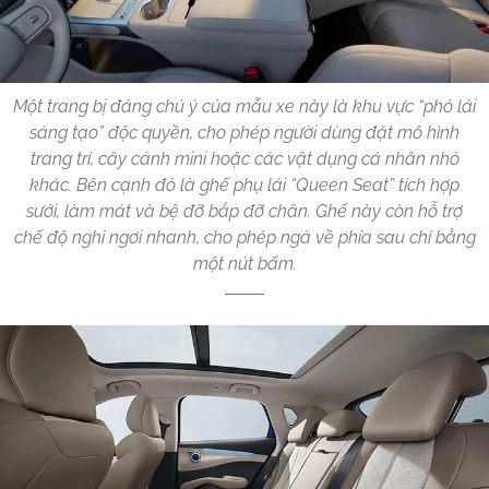
Một trang bị đáng chú ý của mẫu xe này là khu vực “phó lái
sáng tạo” độc quyền, cho phép người dùng đặt mô hình
trang trí, cây cảnh mini hoặc các vật dụng cá nhân nhỏ
khác. Bên cạnh đó là ghế phụ lái “Queen Seat” tích hợp
sưởi, làm mát và bệ đỡ bắp đỡ chân. Ghế này còn hỗ trợ
chế độ nghỉ ngơi nhanh, cho phép ngả về phía sau chỉ bằng
một nút bấm.