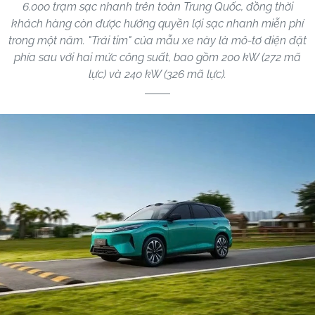
6.000 trạm sạc nhanh trên toàn Trung Quốc, đồng thời
khách hàng còn được hưởng quyền lợi sạc nhanh miễn phí
trong một năm. "Trái tim" của mẫu xe này là mô-tơ điện đặt
phía sau với hai mức công suất, bao gồm 200 kW (272 mã
lực) và 240 kW (326 mã lực).