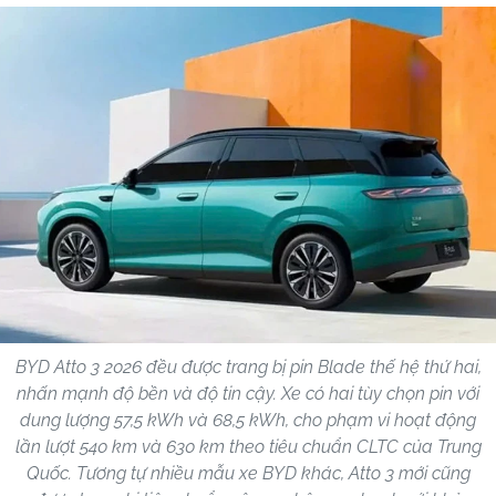
BYD Atto 3 2026 đều được trang bị pin Blade thế hệ thứ hai,
nhấn mạnh độ bền và độ tin cậy. Xe có hai tùy chọn pin với
dung lượng 57,5 kWh và 68,5 kWh, cho phạm vi hoạt động
lần lượt 540 km và 630 km theo tiêu chuẩn CLTC của Trung
Quốc. Tương tự nhiều mẫu xe BYD khác, Atto 3 mới cũng