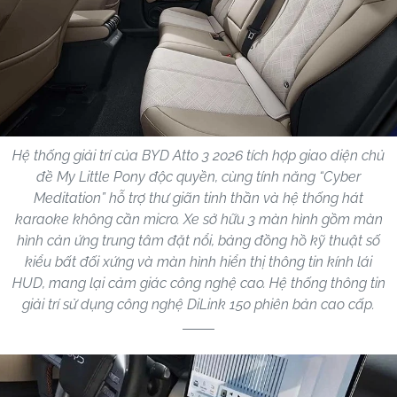
Hệ thống giải trí của BYD Atto 3 2026 tích hợp giao diện chủ
đề My Little Pony độc quyền, cùng tính năng “Cyber
Meditation” hỗ trợ thư giãn tinh thần và hệ thống hát
karaoke không cần micro. Xe sở hữu 3 màn hình gồm màn
hình cản ứng trung tâm đặt nổi, bảng đồng hồ kỹ thuật số
kiểu bất đối xứng và màn hình hiển thị thông tin kính lái
HUD, mang lại cảm giác công nghệ cao. Hệ thống thông tin
giải trí sử dụng công nghệ DiLink 150 phiên bản cao cấp.