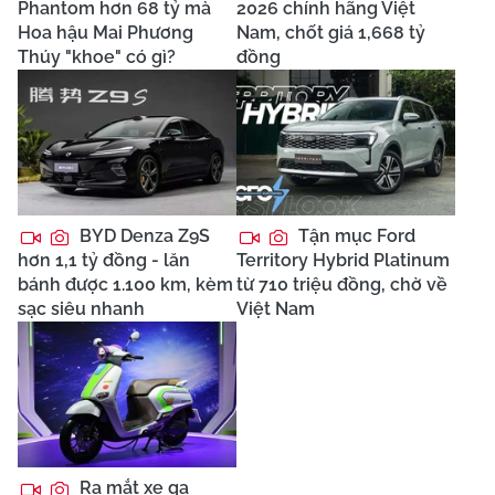
Phantom hơn 68 tỷ mà
2026 chính hãng Việt
Hoa hậu Mai Phương
Nam, chốt giá 1,668 tỷ
Thúy "khoe" có gì?
đồng
BYD Denza Z9S
Tận mục Ford
hơn 1,1 tỷ đồng - lăn
Territory Hybrid Platinum
bánh được 1.100 km, kèm
từ 710 triệu đồng, chờ về
sạc siêu nhanh
Việt Nam
Ra mắt xe ga