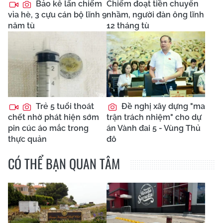
Bảo kê lấn chiếm
Chiếm đoạt tiền chuyển
vỉa hè, 3 cựu cán bộ lĩnh 9
nhầm, người đàn ông lĩnh
năm tù
12 tháng tù
Trẻ 5 tuổi thoát
Đề nghị xây dựng "ma
chết nhờ phát hiện sớm
trận trách nhiệm" cho dự
pin cúc áo mắc trong
án Vành đai 5 - Vùng Thủ
thực quản
đô
CÓ THỂ BẠN QUAN TÂM