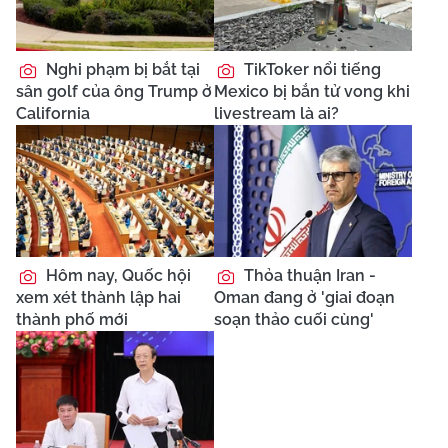
Nghi phạm bị bắt tại
TikToker nổi tiếng
sân golf của ông Trump ở
Mexico bị bắn tử vong khi
California
livestream là ai?
Hôm nay, Quốc hội
Thỏa thuận Iran -
xem xét thành lập hai
Oman đang ở 'giai đoạn
thành phố mới
soạn thảo cuối cùng'