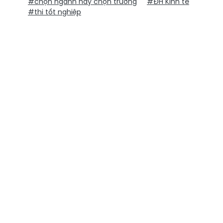
#chọn ngành hay chọn trường
#ĐH Kinh tế
#thi tốt nghiệp