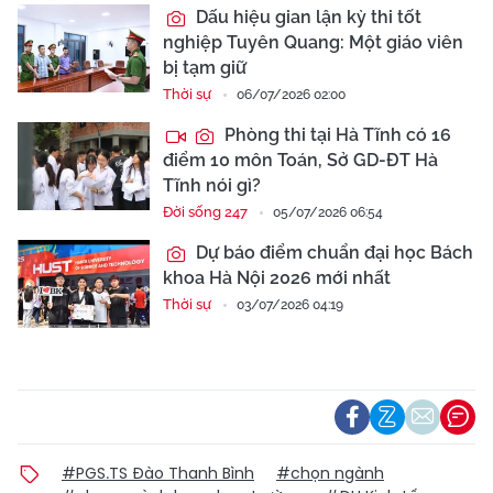
Dấu hiệu gian lận kỳ thi tốt
nghiệp Tuyên Quang: Một giáo viên
bị tạm giữ
Thời sự
06/07/2026 02:00
Phòng thi tại Hà Tĩnh có 16
điểm 10 môn Toán, Sở GD-ĐT Hà
Tĩnh nói gì?
Đời sống 247
05/07/2026 06:54
Dự báo điểm chuẩn đại học Bách
khoa Hà Nội 2026 mới nhất
Thời sự
03/07/2026 04:19
#PGS.TS Đào Thanh Bình
#chọn ngành