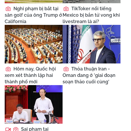
Nghi phạm bị bắt tại
TikToker nổi tiếng
sân golf của ông Trump ở
Mexico bị bắn tử vong khi
California
livestream là ai?
Hôm nay, Quốc hội
Thỏa thuận Iran -
xem xét thành lập hai
Oman đang ở 'giai đoạn
thành phố mới
soạn thảo cuối cùng'
Sai phạm tại