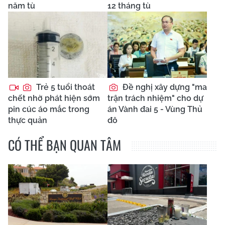
năm tù
12 tháng tù
Trẻ 5 tuổi thoát
Đề nghị xây dựng "ma
chết nhờ phát hiện sớm
trận trách nhiệm" cho dự
pin cúc áo mắc trong
án Vành đai 5 - Vùng Thủ
thực quản
đô
CÓ THỂ BẠN QUAN TÂM