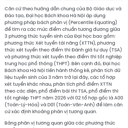
Căn cứ theo hướng dẫn chung của Bộ Giáo dục và
Đào tạo, Đại học Bách khoa Hà Nội áp dụng
phương pháp bách phân vị (Percentile Equating)
để tìm ra các mức điểm chuẩn tương đương giữa
3 phương thức tuyển sinh của Đại học bao gồm:
phương thức Xét tuyển tài năng (XTTN), phương
thức xét tuyển theo điểm thi Đánh giá tư duy (TSA)
và phương thức xét tuyển theo điểm thi tốt nghiệp
trung học phổ thông (THPT). Bên cạnh đó, Đại học
Bách khoa Hà Nội tiến hành thống kê, phân tích dữ
liệu tuyển sinh của 3 năm trở lại đây, các tổ hợp
xét tuyển khác nhau, phân tích phổ điểm XTTN
theo các diện, phổ điểm bài thi TSA, phổ điểm thi
tốt nghiệp THPT năm 2026 với 02 tổ hợp gốc là A00
(Toán-Lý-Hóa) và D01 (Toán-Văn-Anh) để làm căn
cứ xác định khoảng phân vị tương quan.
Bảng phân vị tương quan giữa các phương thức