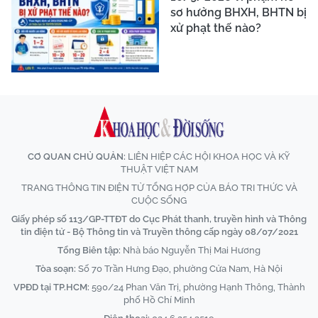
sơ hưởng BHXH, BHTN bị
xử phạt thế nào?
CƠ QUAN CHỦ QUẢN:
LIÊN HIỆP CÁC HỘI KHOA HỌC VÀ KỸ
THUẬT VIỆT NAM
TRANG THÔNG TIN ĐIỆN TỬ TỔNG HỢP CỦA BÁO TRI THỨC VÀ
CUỘC SỐNG
Giấy phép số 113/GP-TTĐT do Cục Phát thanh, truyền hình và Thông
tin điện tử - Bộ Thông tin và Truyền thông cấp ngày 08/07/2021
Tổng Biên tập:
Nhà báo Nguyễn Thị Mai Hương
Tòa soạn:
Số 70 Trần Hưng Đạo, phường Cửa Nam, Hà Nội
VPĐD tại TP.HCM:
590/24 Phan Văn Trị, phường Hạnh Thông, Thành
phố Hồ Chí Minh