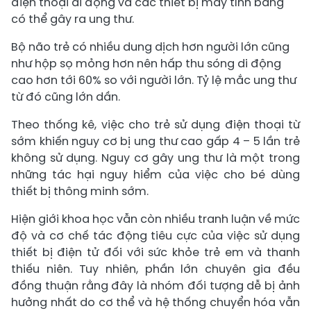
điện thoại di động và các thiết bị máy tính bảng
có thể gây ra ung thư.
Bộ não trẻ có nhiều dung dịch hơn người lớn cũng
như hộp sọ mỏng hơn nên hấp thu sóng di động
cao hơn tới 60% so với người lớn. Tỷ lệ mắc ung thư
từ đó cũng lớn dần.
Theo thống kê, việc cho trẻ sử dụng điện thoại từ
sớm khiến nguy cơ bị ung thư cao gấp 4 – 5 lần trẻ
không sử dụng. Nguy cơ gây ung thư là một trong
những tác hại nguy hiểm của việc cho bé dùng
thiết bị thông minh sớm.
Hiện giới khoa học vẫn còn nhiều tranh luận về mức
độ và cơ chế tác động tiêu cực của việc sử dụng
thiết bị điện tử đối với sức khỏe trẻ em và thanh
thiếu niên. Tuy nhiên, phần lớn chuyên gia đều
đồng thuận rằng đây là nhóm đối tượng dễ bị ảnh
hưởng nhất do cơ thể và hệ thống chuyển hóa vẫn