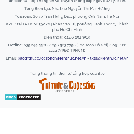
tin điện tử - Bộ Thông tin và Truyền thông cấp ngày 08/07/2021
Tổng Biên tập:
Nhà báo Nguyễn Thị Mai Hương
Tòa soạn:
Số 70 Trần Hưng Đạo, phường Cửa Nam, Hà Nội
VPĐD tại TP.HCM:
590/24 Phan Văn Trị, phường Hạnh Thông, Thành
phố Hồ Chí Minh
Điện thoại:
024 6 254 3519
Hotline:
035 249 5588 / 096 523 7756 (Toà soạn Hà Nội) / 091 122
1222 (VPĐD TPHCM)
Email:
baotrithuccuocsong@kienthuc.net.vn
-
tkts@kienthuc.net.vn
Trang thông tin điện tử tổng hợp của Báo