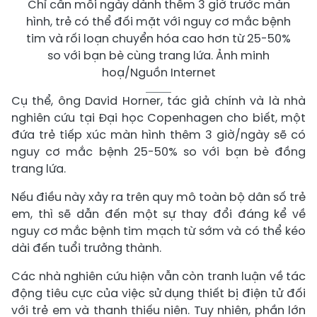
Chỉ cần mỗi ngày dành thêm 3 giờ trước màn
hình, trẻ có thể đối mặt với nguy cơ mắc bệnh
tim và rối loạn chuyển hóa cao hơn từ 25-50%
so với bạn bè cùng trang lứa. Ảnh minh
hoạ/Nguồn Internet
Cụ thể, ông David Horner, tác giả chính và là nhà
nghiên cứu tại Đại học Copenhagen cho biết, một
đứa trẻ tiếp xúc màn hình thêm 3 giờ/ngày sẽ có
nguy cơ mắc bệnh 25-50% so với bạn bè đồng
trang lứa.
Nếu điều này xảy ra trên quy mô toàn bộ dân số trẻ
em, thì sẽ dẫn đến một sự thay đổi đáng kể về
nguy cơ mắc bệnh tim mạch từ sớm và có thể kéo
dài đến tuổi trưởng thành.
Các nhà nghiên cứu hiện vẫn còn tranh luận về tác
động tiêu cực của việc sử dụng thiết bị điện tử đối
với trẻ em và thanh thiếu niên. Tuy nhiên, phần lớn