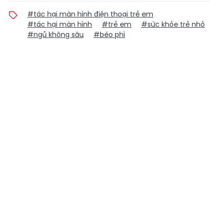
#tác hại màn hình điện thoại trẻ em
#tác hại màn hình
#trẻ em
#sức khỏe trẻ nhỏ
#ngủ không sâu
#béo phì