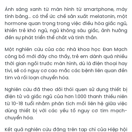
Ánh sáng xanh từ màn hình từ smartphone, máy
tính bảng... có thể ức chế sản xuất melatonin, một
hormone quan trọng trong việc điều hòa giấc ngủ,
khiến trẻ khó ngủ, ngủ không sâu giấc, ảnh hưởng
đến sự phát triển thể chất và tinh thần.
Một nghiên cứu của các nhà khoa học Đan Mạch
công bố mới đây cho thấy, trẻ em dành quá nhiều
thời gian ngồi trước màn hình, dù là điện thoại hay
tivi, sẽ có nguy cơ cao mắc các bệnh liên quan đến
tim và rối loạn chuyển hóa.
Nghiên cứu đã theo dõi thói quen sử dụng thiết bị
điện tử và giấc ngủ của hơn 1.000 thanh thiếu niên
từ 10-18 tuổi nhằm phân tích mối liên hệ giữa việc
dùng thiết bị với các yếu tố nguy cơ tim mạch-
chuyển hóa.
Kết quả nghiên cứu đăng trên tạp chí của Hiệp hội