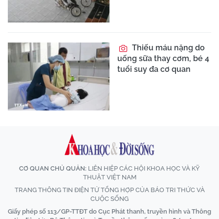
Thiếu máu nặng do
uống sữa thay cơm, bé 4
tuổi suy đa cơ quan
CƠ QUAN CHỦ QUẢN:
LIÊN HIỆP CÁC HỘI KHOA HỌC VÀ KỸ
THUẬT VIỆT NAM
TRANG THÔNG TIN ĐIỆN TỬ TỔNG HỢP CỦA BÁO TRI THỨC VÀ
CUỘC SỐNG
Giấy phép số 113/GP-TTĐT do Cục Phát thanh, truyền hình và Thông