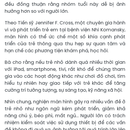
đều đồng thuận rằng nhóm tuổi này dễ bị ảnh
hưởng hơn so với người lớn.
Theo Tiến sỹ Jennifer F. Cross, một chuyên gia hành
vi và phát triển trẻ em tại bệnh viện Nhi Komansky,
màn hình có thể ức chế một số khía cạnh phát
triển của trẻ thông qua thu hẹp sự quan tâm và
hạn chế các phương tiện khám phá, học hỏi.
Bà cho rằng nếu trẻ nhỏ dành quá nhiều thời gian
với iPad, smartphone, tivi, rất khó để chúng tham
gia vào các hoạt động khác như chơi đồ chơi, tìm
hiểu tự nhiên hay giao tiếp với trẻ khác để tăng
cường trí tưởng tượng, sự sáng tạo, kỹ năng xã hội.
Nhìn chung, nghiện màn hình gây ra nhiều vấn đề ở
trẻ nhỏ như ngôn ngữ kém phát triển, giảm khả
năng chú ý, béo phì, mất ngủ… Người lớn có trách
nhiệm kiểm soát việc sử dụng thiết bị để các vấn
đề không đi quá xa, ảnh hưởng tới quá trình lớn lên