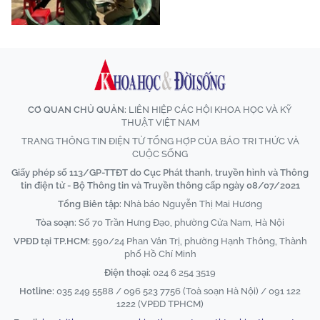
CƠ QUAN CHỦ QUẢN:
LIÊN HIỆP CÁC HỘI KHOA HỌC VÀ KỸ
THUẬT VIỆT NAM
TRANG THÔNG TIN ĐIỆN TỬ TỔNG HỢP CỦA BÁO TRI THỨC VÀ
CUỘC SỐNG
Giấy phép số 113/GP-TTĐT do Cục Phát thanh, truyền hình và Thông
tin điện tử - Bộ Thông tin và Truyền thông cấp ngày 08/07/2021
Tổng Biên tập:
Nhà báo Nguyễn Thị Mai Hương
Tòa soạn:
Số 70 Trần Hưng Đạo, phường Cửa Nam, Hà Nội
VPĐD tại TP.HCM:
590/24 Phan Văn Trị, phường Hạnh Thông, Thành
phố Hồ Chí Minh
Điện thoại:
024 6 254 3519
Hotline:
035 249 5588 / 096 523 7756 (Toà soạn Hà Nội) / 091 122
1222 (VPĐD TPHCM)