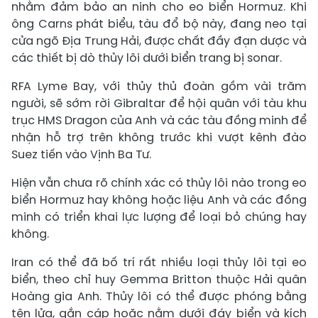
nhằm đảm bảo an ninh cho eo biển Hormuz. Khi
ông Carns phát biểu, tàu đổ bộ này, đang neo tại
cửa ngõ Địa Trung Hải, được chất đầy đạn dược và
các thiết bị dò thủy lôi dưới biển trang bị sonar.
RFA Lyme Bay, với thủy thủ đoàn gồm vài trăm
người, sẽ sớm rời Gibraltar để hội quân với tàu khu
trục HMS Dragon của Anh và các tàu đồng minh để
nhận hỗ trợ trên không trước khi vượt kênh đào
Suez tiến vào Vịnh Ba Tư.
Hiện vẫn chưa rõ chính xác có thủy lôi nào trong eo
biển Hormuz hay không hoặc liệu Anh và các đồng
minh có triển khai lực lượng để loại bỏ chúng hay
không.
Iran có thể đã bố trí rất nhiều loại thủy lôi tại eo
biển, theo chỉ huy Gemma Britton thuộc Hải quân
Hoàng gia Anh. Thủy lôi có thể được phóng bằng
tên lửa, gắn cáp hoặc nằm dưới đáy biển và kích