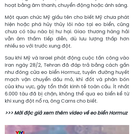
hoạt bằng âm thanh, chuyển động hoặc ánh sáng.
Một quan chức Mỹ giấu tên cho biết Mỹ chưa phát
hiện hoặc phá hủy thủy lôi nào tại eo biển, cũng
chưa có tàu nào bị hư hại. Giao thương hàng hải
vẫn âm thầm tiếp diễn, dù lưu lượng thấp hơn
nhiều so với trước xung đột.
Sau khi Mỹ và Israel phát động cuộc tấn công vào
Iran ngày 28/2, Tehran đã đáp trả bằng cách gần
như đóng cửa eo biển Hormuz, tuyến đường huyết
mạch vận chuyển dầu mỏ, khí đốt và phân bón
của khu vực, gây tổn thất kinh tế toàn cầu. Ít nhất
6.000 tàu đã bị chặn, không thể qua eo biển kể từ
khi xung đột nổ ra, ông Carns cho biết.
>>> Mời độc giả xem thêm video về eo biển Hormuz