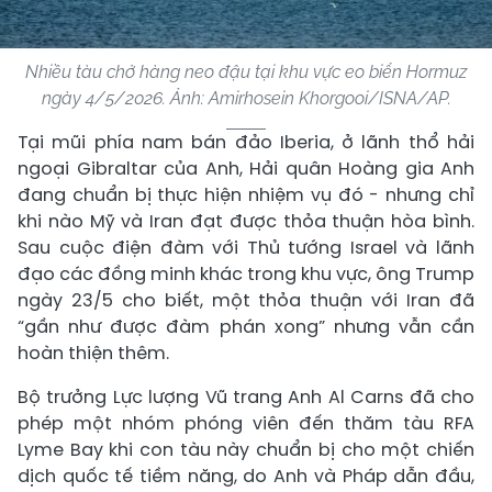
Nhiều tàu chở hàng neo đậu tại khu vực eo biển Hormuz
ngày 4/5/2026. Ảnh: Amirhosein Khorgooi/ISNA/AP.
Tại mũi phía nam bán đảo Iberia, ở lãnh thổ hải
ngoại Gibraltar của Anh, Hải quân Hoàng gia Anh
đang chuẩn bị thực hiện nhiệm vụ đó - nhưng chỉ
khi nào Mỹ và Iran đạt được thỏa thuận hòa bình.
Sau cuộc điện đàm với Thủ tướng Israel và lãnh
đạo các đồng minh khác trong khu vực, ông Trump
ngày 23/5 cho biết, một thỏa thuận với Iran đã
“gần như được đàm phán xong” nhưng vẫn cần
hoàn thiện thêm.
Bộ trưởng Lực lượng Vũ trang Anh Al Carns đã cho
phép một nhóm phóng viên đến thăm tàu RFA
Lyme Bay khi con tàu này chuẩn bị cho một chiến
dịch quốc tế tiềm năng, do Anh và Pháp dẫn đầu,