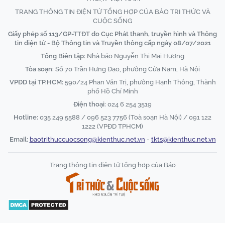
TRANG THÔNG TIN ĐIỆN TỬ TỔNG HỢP CỦA BÁO TRI THỨC VÀ
CUỘC SỐNG
Giấy phép số 113/GP-TTĐT do Cục Phát thanh, truyền hình và Thông
tin điện tử - Bộ Thông tin và Truyền thông cấp ngày 08/07/2021
Tổng Biên tập:
Nhà báo Nguyễn Thị Mai Hương
Tòa soạn:
Số 70 Trần Hưng Đạo, phường Cửa Nam, Hà Nội
VPĐD tại TP.HCM:
590/24 Phan Văn Trị, phường Hạnh Thông, Thành
phố Hồ Chí Minh
Điện thoại:
024 6 254 3519
Hotline:
035 249 5588 / 096 523 7756 (Toà soạn Hà Nội) / 091 122
1222 (VPĐD TPHCM)
Email:
baotrithuccuocsong@kienthuc.net.vn
-
tkts@kienthuc.net.vn
Trang thông tin điện tử tổng hợp của Báo