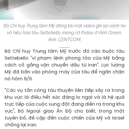
Bộ Chỉ huy Trung tâm Mỹ đăng tải một video ghi lại cảnh họ
vô hiệu hóa tàu Settebello mang cờ Palau ở Vịnh Oman.
Ảnh: CENTCOM.
Bộ Chỉ huy Trung tâm Mỹ trước đó cáo buộc tàu
Settebello "vi phạm lệnh phong tỏa của Mỹ bằng
cách cố gắng vận chuyển dầu từ Iran". Lực lượng
Mỹ đã bắn vào phòng máy của tàu để ngăn chặn
nó hôm 9/6.
"Các vụ tấn công tàu thuyền liên tiếp xảy ra trong
khu vực là điều hết sức đáng lo ngại và là hệ quả
trực tiếp của cuộc xung đột đang diễn ra trong khu
vực", Bộ Ngoại giao Ấn Độ cho biết, trong một
tuyên bố, đề cập đến cuộc chiến của Mỹ và Israel
chống lại Iran.