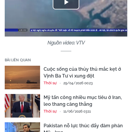
Play
Video
Nguồn video: VTV
BÀI LIÊN QUAN
Cuộc sống của thủy thủ mắc kẹt ở
Vịnh Ba Tư vì xung đột
Thời sự
29/04/2026 00:23
Mỹ tấn công nhiều mục tiêu ở Iran,
leo thang căng thẳng
Thời sự
11/06/2026 03:11
Pakistan nỗ lực thúc đẩy đàm phán