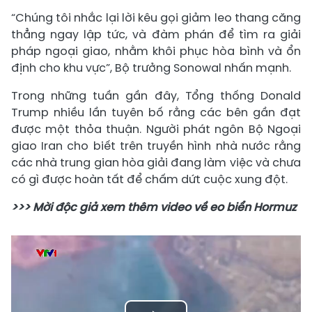
“Chúng tôi nhắc lại lời kêu gọi giảm leo thang căng
thẳng ngay lập tức, và đàm phán để tìm ra giải
pháp ngoại giao, nhằm khôi phục hòa bình và ổn
định cho khu vực”, Bộ trưởng Sonowal nhấn mạnh.
Trong những tuần gần đây, Tổng thống Donald
Trump nhiều lần tuyên bố rằng các bên gần đạt
được một thỏa thuận. Người phát ngôn Bộ Ngoại
giao Iran cho biết trên truyền hình nhà nước rằng
các nhà trung gian hòa giải đang làm việc và chưa
có gì được hoàn tất để chấm dứt cuộc xung đột.
>>> Mời độc giả xem thêm video về eo biển Hormuz