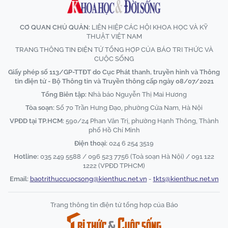
CƠ QUAN CHỦ QUẢN:
LIÊN HIỆP CÁC HỘI KHOA HỌC VÀ KỸ
THUẬT VIỆT NAM
TRANG THÔNG TIN ĐIỆN TỬ TỔNG HỢP CỦA BÁO TRI THỨC VÀ
CUỘC SỐNG
Giấy phép số 113/GP-TTĐT do Cục Phát thanh, truyền hình và Thông
tin điện tử - Bộ Thông tin và Truyền thông cấp ngày 08/07/2021
Tổng Biên tập:
Nhà báo Nguyễn Thị Mai Hương
Tòa soạn:
Số 70 Trần Hưng Đạo, phường Cửa Nam, Hà Nội
VPĐD tại TP.HCM:
590/24 Phan Văn Trị, phường Hạnh Thông, Thành
phố Hồ Chí Minh
Điện thoại:
024 6 254 3519
Hotline:
035 249 5588 / 096 523 7756 (Toà soạn Hà Nội) / 091 122
1222 (VPĐD TPHCM)
Email:
baotrithuccuocsong@kienthuc.net.vn
-
tkts@kienthuc.net.vn
Trang thông tin điện tử tổng hợp của Báo