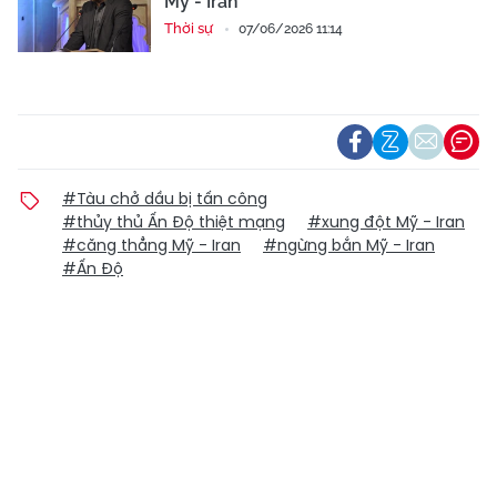
Mỹ - Iran
Thời sự
07/06/2026 11:14
#Tàu chở dầu bị tấn công
#thủy thủ Ấn Độ thiệt mạng
#xung đột Mỹ - Iran
#căng thẳng Mỹ - Iran
#ngừng bắn Mỹ - Iran
#Ấn Độ