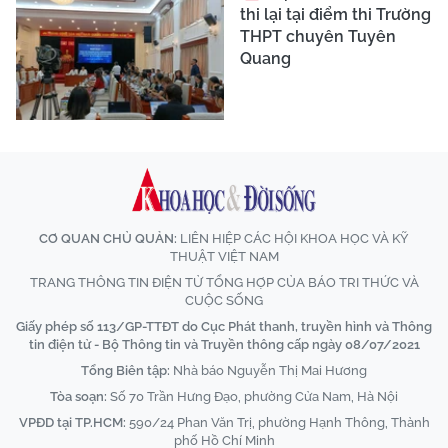
thi lại tại điểm thi Trường
THPT chuyên Tuyên
Quang
CƠ QUAN CHỦ QUẢN:
LIÊN HIỆP CÁC HỘI KHOA HỌC VÀ KỸ
THUẬT VIỆT NAM
TRANG THÔNG TIN ĐIỆN TỬ TỔNG HỢP CỦA BÁO TRI THỨC VÀ
CUỘC SỐNG
Giấy phép số 113/GP-TTĐT do Cục Phát thanh, truyền hình và Thông
tin điện tử - Bộ Thông tin và Truyền thông cấp ngày 08/07/2021
Tổng Biên tập:
Nhà báo Nguyễn Thị Mai Hương
Tòa soạn:
Số 70 Trần Hưng Đạo, phường Cửa Nam, Hà Nội
VPĐD tại TP.HCM:
590/24 Phan Văn Trị, phường Hạnh Thông, Thành
phố Hồ Chí Minh