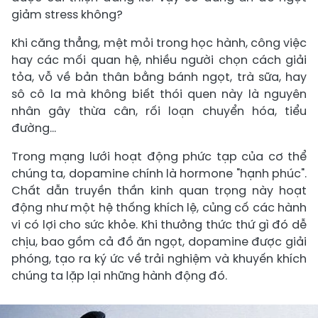
giảm stress không?
Khi căng thẳng, mệt mỏi trong học hành, công việc
hay các mối quan hệ, nhiều người chọn cách giải
tỏa, vỗ về bản thân bằng bánh ngọt, trà sữa, hay
sô cô la mà không biết thói quen này là nguyên
nhân gây thừa cân, rối loạn chuyển hóa, tiểu
đường…
Trong mạng lưới hoạt động phức tạp của cơ thể
chúng ta, dopamine chính là hormone "hạnh phúc".
Chất dẫn truyền thần kinh quan trọng này hoạt
động như một hệ thống khích lệ, củng cố các hành
vi có lợi cho sức khỏe. Khi thưởng thức thứ gì đó dễ
chịu, bao gồm cả đồ ăn ngọt, dopamine được giải
phóng, tạo ra ký ức về trải nghiệm và khuyến khích
chúng ta lặp lại những hành động đó.