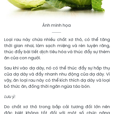
Ảnh minh họa
Loại rau này chứa nhiều chất xơ thô, có thể tăng
thời gian nhai, làm sạch miệng và rèn luyện răng,
thúc đẩy bài tiết dịch tiêu hóa và thúc đẩy sự thèm
ăn của con người.
Sau khi vào dạ dày, nó có thể thúc đẩy sự hấp thụ
của dạ dày và đẩy nhanh nhu động của dạ dày. Vì
vậy, ăn loại rau này có thể kích thích dạ dày và loại
bỏ thức ăn, đồng thời ngăn ngừa táo bón.
Lưu ý:
Do chất xơ thô trong bắp cải tương đối lớn nên
đặc biệt không tốt đối với một số chức năng