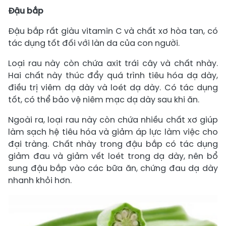
Đậu bắp
Đậu bắp rất giàu vitamin C và chất xơ hòa tan, có
tác dụng tốt đối với làn da của con người.
Loại rau này còn chứa axit trái cây và chất nhày.
Hai chất này thúc đẩy quá trình tiêu hóa dạ dày,
điều trị viêm dạ dày và loét dạ dày. Có tác dụng
tốt, có thể bảo vệ niêm mạc dạ dày sau khi ăn.
Ngoài ra, loại rau này còn chứa nhiều chất xơ giúp
làm sạch hệ tiêu hóa và giảm áp lực làm việc cho
đại tràng. Chất nhày trong đậu bắp có tác dụng
giảm đau và giảm vết loét trong dạ dày, nên bổ
sung đậu bắp vào các bữa ăn, chứng đau dạ dày
nhanh khỏi hơn.