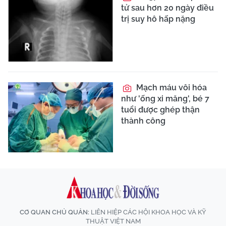
tử sau hơn 20 ngày điều
trị suy hô hấp nặng
Mạch máu vôi hóa
như 'ống xi măng', bé 7
tuổi được ghép thận
thành công
CƠ QUAN CHỦ QUẢN:
LIÊN HIỆP CÁC HỘI KHOA HỌC VÀ KỸ
THUẬT VIỆT NAM