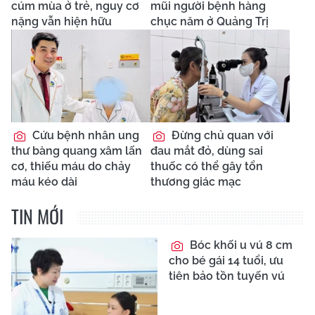
cúm mùa ở trẻ, nguy cơ
mũi người bệnh hàng
nặng vẫn hiện hữu
chục năm ở Quảng Trị
Cứu bệnh nhân ung
Đừng chủ quan với
thư bàng quang xâm lấn
đau mắt đỏ, dùng sai
cơ, thiếu máu do chảy
thuốc có thể gây tổn
máu kéo dài
thương giác mạc
TIN MỚI
Bóc khối u vú 8 cm
cho bé gái 14 tuổi, ưu
tiên bảo tồn tuyến vú