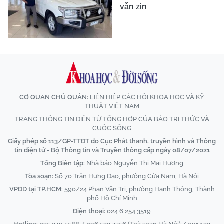
vẫn zin
CƠ QUAN CHỦ QUẢN:
LIÊN HIỆP CÁC HỘI KHOA HỌC VÀ KỸ
THUẬT VIỆT NAM
TRANG THÔNG TIN ĐIỆN TỬ TỔNG HỢP CỦA BÁO TRI THỨC VÀ
CUỘC SỐNG
Giấy phép số 113/GP-TTĐT do Cục Phát thanh, truyền hình và Thông
tin điện tử - Bộ Thông tin và Truyền thông cấp ngày 08/07/2021
Tổng Biên tập:
Nhà báo Nguyễn Thị Mai Hương
Tòa soạn:
Số 70 Trần Hưng Đạo, phường Cửa Nam, Hà Nội
VPĐD tại TP.HCM:
590/24 Phan Văn Trị, phường Hạnh Thông, Thành
phố Hồ Chí Minh
Điện thoại:
024 6 254 3519