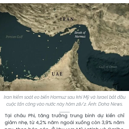
Iran kiểm soát eo biển Hormuz sau khi Mỹ và Israel bắt đầu
cuộc tấn công vào nước này hôm 28/2. Ảnh: Doha News.
Tại châu Phi, tăng trưởng trung bình dự kiến chỉ
giảm nhẹ, từ 4,2% năm ngoái xuống còn 3,9% năm