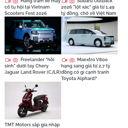
Hàng trăm xe máy
Subaru Outback
cổ tụ hội tại Vietnam
2026 "lột xác" giá từ 1,49
Scooters Fest 2026
tỷ đồng, chờ về Việt Nam
Freelander “hồi
Maextro V800
sinh” dưới tay Chery
hạng sang giá từ 2,7 tỷ
Jaguar Land Rover (CJLR)
đồng có gì cạnh tranh
Toyota Alphard?
TMT Motors sắp gia nhập