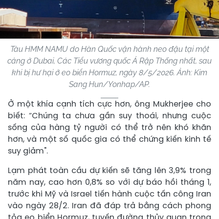
Tàu HMM NAMU do Hàn Quốc vận hành neo đậu tại một
cảng ở Dubai, Các Tiểu vương quốc Ả Rập Thống nhất, sau
khi bị hư hại ở eo biển Hormuz, ngày 8/5/2026. Ảnh: Kim
Sang Hun/Yonhap/AP.
Ở một khía cạnh tích cực hơn, ông Mukherjee cho
biết: “Chúng ta chưa gần suy thoái, nhưng cuộc
sống của hàng tỷ người có thể trở nên khó khăn
hơn, và một số quốc gia có thể chứng kiến kinh tế
suy giảm".
Lạm phát toàn cầu dự kiến sẽ tăng lên 3,9% trong
năm nay, cao hơn 0,8% so với dự báo hồi tháng 1,
trước khi Mỹ và Israel tiến hành cuộc tấn công Iran
vào ngày 28/2. Iran đã đáp trả bằng cách phong
tỏa eo biển Hormuz, tuyến đường thủy quan trọng