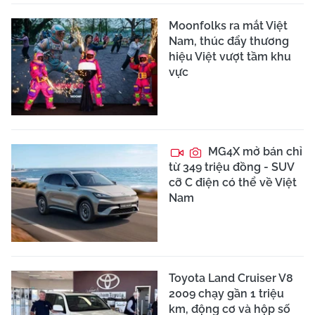
Moonfolks ra mắt Việt
Nam, thúc đẩy thương
hiệu Việt vượt tầm khu
vực
MG4X mở bán chỉ
từ 349 triệu đồng - SUV
cỡ C điện có thể về Việt
Nam
Toyota Land Cruiser V8
2009 chạy gần 1 triệu
km, động cơ và hộp số