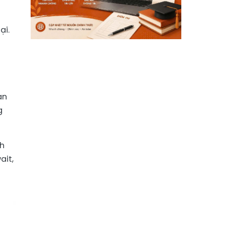
ại.
an
g
nh
ait,