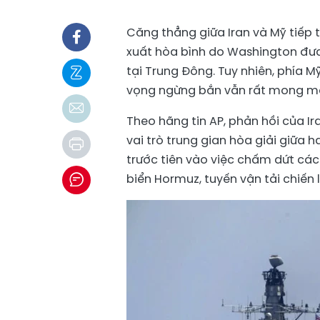
Căng thẳng giữa Iran và Mỹ tiếp t
xuất hòa bình do Washington đư
tại Trung Đông. Tuy nhiên, phía M
vọng ngừng bắn vẫn rất mong m
Theo hãng tin AP, phản hồi của 
vai trò trung gian hòa giải giữa 
trước tiên vào việc chấm dứt cá
biển Hormuz, tuyến vận tải chiế