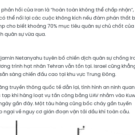
phản hồi của Iran là “hoàn toàn không thể chấp nhận”,
ó thể nối lại các cuộc không kích nếu đàm phán thất b
mp cho biết khoảng 70% mục tiêu quân sự chủ chốt của
ch quân sự vừa qua.
enjamin Netanyahu tuyên bố chiến dịch quân sự chống Ir
ơng trình hạt nhân Tehran vẫn tồn tại. Israel cũng khẳn
ái sẵn sàng chiến đấu cao tại khu vực Trung Đông.
ng truyền thông quốc tế dẫn lại, tình hình an ninh qua
ức tạp khi hàng loạt vụ tấn công bằng UAV nhằm vào Kuw
 ngày gần đây. Một tàu hàng cũng bốc cháy gần tuyến
lo ngại về nguy cơ gián đoạn vận tải dầu khí toàn cầu.