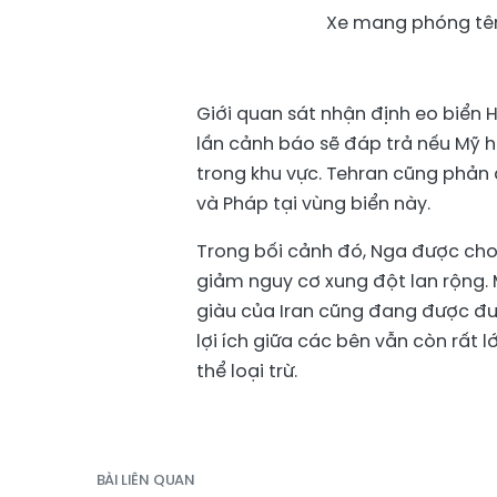
Xe mang phóng tên
Giới quan sát nhận định eo biển 
lần cảnh báo sẽ đáp trả nếu Mỹ 
trong khu vực. Tehran cũng phản 
và Pháp tại vùng biển này.
Trong bối cảnh đó, Nga được cho
giảm nguy cơ xung đột lan rộng. 
giàu của Iran cũng đang được đưa 
lợi ích giữa các bên vẫn còn rất 
thể loại trừ.
BÀI LIÊN QUAN