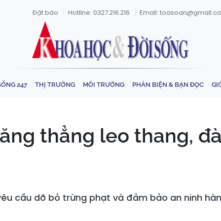
Đặt báo
Hotline: 0327.216.216
Email: toasoan@gmail.c
SỐNG 247
THỊ TRƯỜNG
MÔI TRƯỜNG
PHẢN BIỆN & BẠN ĐỌC
GI
căng thẳng leo thang, đ
 yêu cầu dỡ bỏ trừng phạt và đảm bảo an ninh hàn