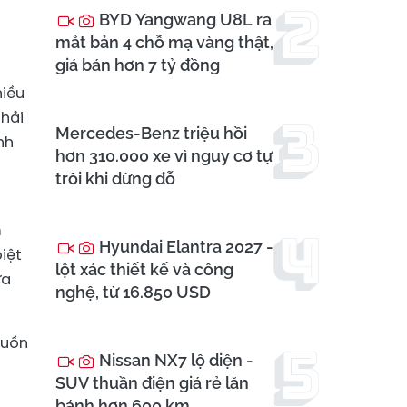
BYD Yangwang U8L ra
mắt bản 4 chỗ mạ vàng thật,
giá bán hơn 7 tỷ đồng
hiều
 hải
Mercedes-Benz triệu hồi
nh
hơn 310.000 xe vì nguy cơ tự
trôi khi dừng đỗ
m
Hyundai Elantra 2027 -
iệt
lột xác thiết kế và công
ưa
nghệ, từ 16.850 USD
guồn
Nissan NX7 lộ diện -
SUV thuần điện giá rẻ lăn
bánh hơn 600 km