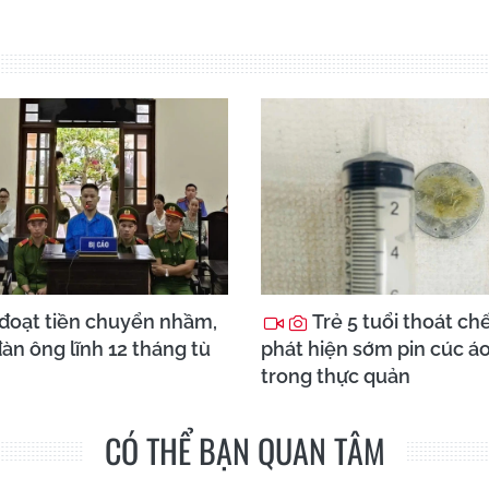
đoạt tiền chuyển nhầm,
Trẻ 5 tuổi thoát ch
àn ông lĩnh 12 tháng tù
phát hiện sớm pin cúc á
trong thực quản
CÓ THỂ BẠN QUAN TÂM