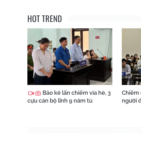
HOT TREND
Bảo kê lấn chiếm vỉa hè, 3
Chiếm 
cựu cán bộ lĩnh 9 năm tù
người đ