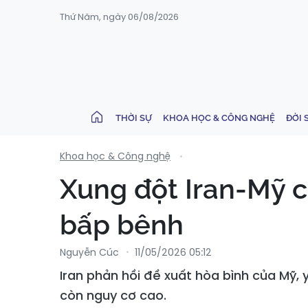
Thứ Năm, ngày 06/08/2026
THỜI SỰ
KHOA HỌC & CÔNG NGHỆ
ĐỜI 
Khoa học & Công nghệ
Xung đột Iran-Mỹ 
bấp bênh
Nguyễn Cúc
11/05/2026 05:12
Iran phản hồi đề xuất hòa bình của Mỹ,
còn nguy cơ cao.