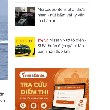
Mercedes-Benz phải thừa
nhận - nút bấm vật lý vẫn
là chân ái
Nissan NX7 lộ diện -
SUV thuần điện giá rẻ lăn
bánh hơn 600 km
tấn
 và