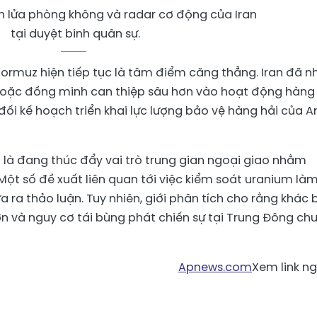
 lửa phòng không và radar cơ động của Iran
tại duyệt binh quân sự.
Hormuz hiện tiếp tục là tâm điểm căng thẳng. Iran đã n
hoặc đồng minh can thiệp sâu hơn vào hoạt động hàng
đối kế hoạch triển khai lực lượng bảo vệ hàng hải của A
 là đang thúc đẩy vai trò trung gian ngoại giao nhằm
Một số đề xuất liên quan tới việc kiểm soát uranium là
ra thảo luận. Tuy nhiên, giới phân tích cho rằng khác b
lớn và nguy cơ tái bùng phát chiến sự tại Trung Đông ch
Apnews.com
Xem link n