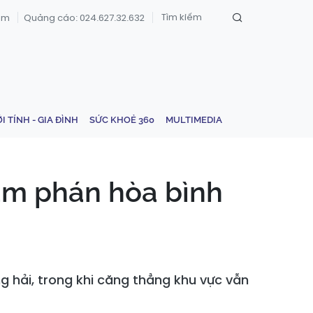
om
Quảng cáo: 024.627.32.632
ỚI TÍNH - GIA ĐÌNH
SỨC KHOẺ 360
MULTIMEDIA
àm phán hòa bình
g hải, trong khi căng thẳng khu vực vẫn