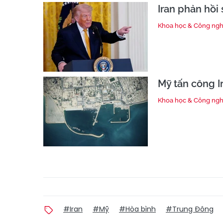
Iran phản hồi
Khoa học & Công ng
Mỹ tấn công Ir
Khoa học & Công ng
#Iran
#Mỹ
#Hòa bình
#Trung Đông