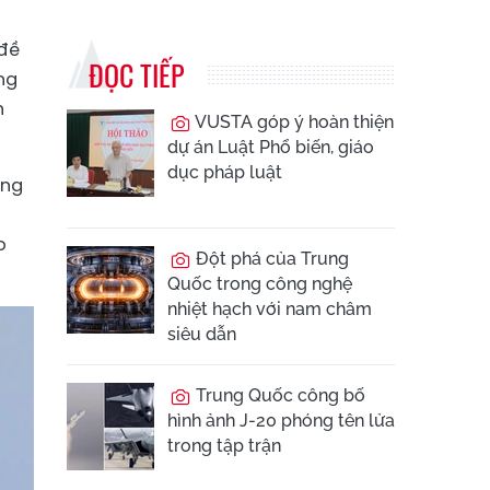
 đề
ĐỌC TIẾP
ng
n
VUSTA góp ý hoàn thiện
dự án Luật Phổ biến, giáo
dục pháp luật
óng
o
Đột phá của Trung
Quốc trong công nghệ
nhiệt hạch với nam châm
siêu dẫn
Trung Quốc công bố
hình ảnh J-20 phóng tên lửa
trong tập trận