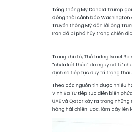
Tổng thống Mỹ Donald Trump gọi 
đồng thời cảnh báo Washington c
Truyền thông Mỹ dẫn lời ông Tru
Iran đã bị phá hủy trong chiến dị
Trong khi đó, Thủ tướng Israel B
“chưa kết thúc” do nguy cơ từ chư
định sẽ tiếp tục duy trì trạng th
Theo các nguồn tin được nhiều hã
Vịnh Ba Tư tiếp tục diễn biến ph
UAE và Qatar xảy ra trong những
hàng hải chiến lược, làm dấy lên 