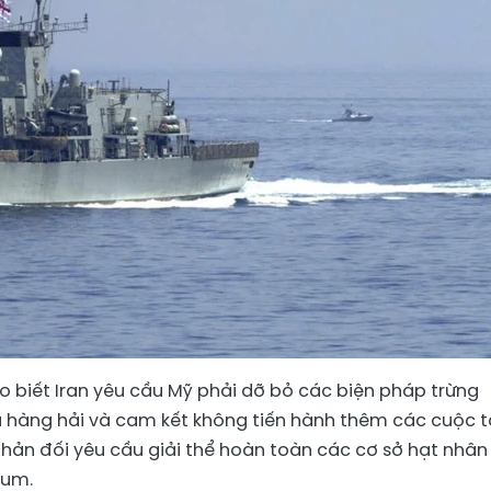
o biết Iran yêu cầu Mỹ phải dỡ bỏ các biện pháp trừng
a hàng hải và cam kết không tiến hành thêm các cuộc 
hản đối yêu cầu giải thể hoàn toàn các cơ sở hạt nhân
ium.