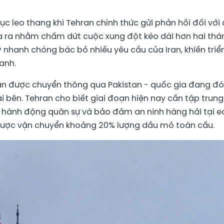
ục leo thang khi Tehran chính thức gửi phản hồi đối với
a ra nhằm chấm dứt cuộc xung đột kéo dài hơn hai thá
ỹ nhanh chóng bác bỏ nhiều yêu cầu của Iran, khiến triể
anh.
Iran được chuyển thông qua Pakistan - quốc gia đang đ
hai bên. Tehran cho biết giai đoạn hiện nay cần tập trung
c hành động quân sự và bảo đảm an ninh hàng hải tại e
n lược vận chuyển khoảng 20% lượng dầu mỏ toàn cầu.