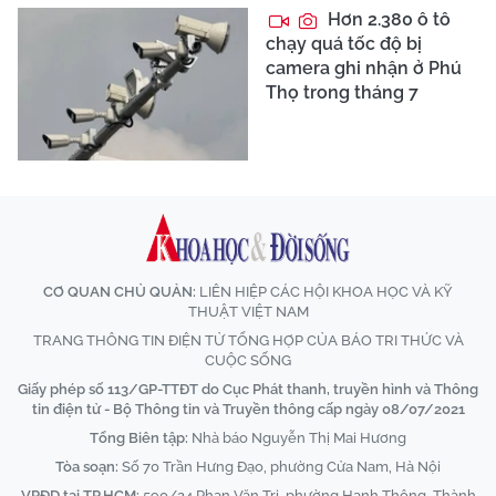
Hơn 2.380 ô tô
chạy quá tốc độ bị
camera ghi nhận ở Phú
Thọ trong tháng 7
CƠ QUAN CHỦ QUẢN:
LIÊN HIỆP CÁC HỘI KHOA HỌC VÀ KỸ
THUẬT VIỆT NAM
TRANG THÔNG TIN ĐIỆN TỬ TỔNG HỢP CỦA BÁO TRI THỨC VÀ
CUỘC SỐNG
Giấy phép số 113/GP-TTĐT do Cục Phát thanh, truyền hình và Thông
tin điện tử - Bộ Thông tin và Truyền thông cấp ngày 08/07/2021
Tổng Biên tập:
Nhà báo Nguyễn Thị Mai Hương
Tòa soạn:
Số 70 Trần Hưng Đạo, phường Cửa Nam, Hà Nội
VPĐD tại TP.HCM:
590/24 Phan Văn Trị, phường Hạnh Thông, Thành