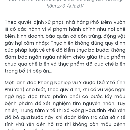
hôm 2/6. Ảnh: B.V
Theo quyết định xử phạt, nhà hàng Phố Đêm Vườn
III có các hành vi vi phạm hành chính như nơi chế
biến, kinh doanh, bảo quản có côn trùng, động vật
gây hại xâm nhập; Thực hiện không đúng quy định
của pháp luật về chế độ kiểm thực ba bước; Không
đảm bảo ngăn ngừa nhiễm chéo giữa thực phẩm
chưa qua chế biến và thực phẩm đã qua chế biến
trong bố trí bếp ăn…
Một lãnh đạo Phòng Nghiệp vụ Y dược (Sở Y tế tỉnh
Phú Yên) cho biết, theo quy định, khi có vụ việc nghi
ngờ ngộ độc thực phẩm phải có bước lấy mẫu
bệnh phẩm để xét nghiệm tìm nguyên nhân. Tuy
nhiên, Trung tâm Y tế thị xã Đông Hòa, tỉnh Phú Yên
đã bỏ qua bước này. Khi đoàn kiểm tra của Sở Y tế
tỉnh Phú Yên đến hỗ trợ thì không còn mẫu bệnh