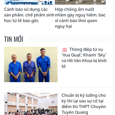
Cảnh báo sử dụng các
Hộp chống ẩm nuốt
sản phẩm, chế phẩm sinh
nhầm gây nguy hiểm, bác
học từ tế bào gốc
sĩ cảnh báo thói quen
nguy hại
TIN MỚI
Thông điệp từ vụ
'Vua Quạt', Khánh 'Sky'
và Hồ Văn Khoa bị khởi
tố
Chuẩn bị kỹ lưỡng cho
kỳ thi lại sau sự cố tại
điểm thi THPT Chuyên
Tuyên Quang