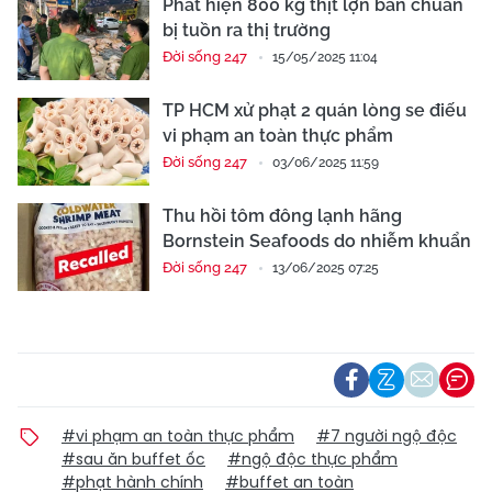
Phát hiện 800 kg thịt lợn bẩn chuẩn
bị tuồn ra thị trường
Đời sống 247
15/05/2025 11:04
TP HCM xử phạt 2 quán lòng se điếu
vi phạm an toàn thực phẩm
Đời sống 247
03/06/2025 11:59
Thu hồi tôm đông lạnh hãng
Bornstein Seafoods do nhiễm khuẩn
Đời sống 247
13/06/2025 07:25
#vi phạm an toàn thực phẩm
#7 người ngộ độc
#sau ăn buffet ốc
#ngộ độc thực phẩm
#phạt hành chính
#buffet an toàn