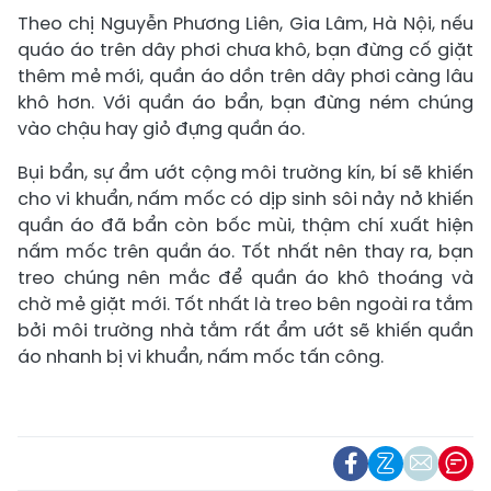
Theo chị Nguyễn Phương Liên, Gia Lâm, Hà Nội, nếu
quáo áo trên dây phơi chưa khô, bạn đừng cố giặt
thêm mẻ mới, quần áo dồn trên dây phơi càng lâu
khô hơn. Với quần áo bẩn, bạn đừng ném chúng
vào chậu hay giỏ đựng quần áo.
Bụi bẩn, sự ẩm ướt cộng môi trường kín, bí sẽ khiến
cho vi khuẩn, nấm mốc có dịp sinh sôi nảy nở khiến
quần áo đã bẩn còn bốc mùi, thậm chí xuất hiện
nấm mốc trên quần áo. Tốt nhất nên thay ra, bạn
treo chúng nên mắc để quần áo khô thoáng và
chờ mẻ giặt mới. Tốt nhất là treo bên ngoài ra tắm
bởi môi trường nhà tắm rất ẩm ướt sẽ khiến quần
áo nhanh bị vi khuẩn, nấm mốc tấn công.