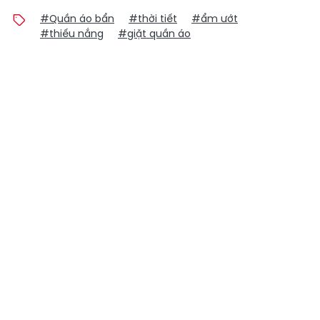
#Quần áo bẩn
#thời tiết
#ẩm ướt
#thiếu nắng
#giặt quần áo