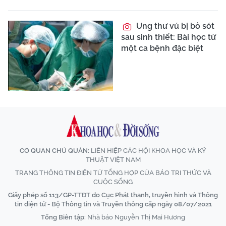
Ung thư vú bị bỏ sót
sau sinh thiết: Bài học từ
một ca bệnh đặc biệt
CƠ QUAN CHỦ QUẢN:
LIÊN HIỆP CÁC HỘI KHOA HỌC VÀ KỸ
THUẬT VIỆT NAM
TRANG THÔNG TIN ĐIỆN TỬ TỔNG HỢP CỦA BÁO TRI THỨC VÀ
CUỘC SỐNG
Giấy phép số 113/GP-TTĐT do Cục Phát thanh, truyền hình và Thông
tin điện tử - Bộ Thông tin và Truyền thông cấp ngày 08/07/2021
Tổng Biên tập:
Nhà báo Nguyễn Thị Mai Hương