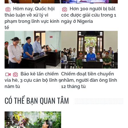
Hôm nay, Quốc hội
Hơn 300 người bị bắt
thảo luận về xử lý vi
cóc được giải cứu trong 1
phạm trong lĩnh vực kinh
ngày ở Nigeria
tế
Bảo kê lấn chiếm
Chiếm đoạt tiền chuyển
vỉa hè, 3 cựu cán bộ lĩnh 9
nhầm, người đàn ông lĩnh
năm tù
12 tháng tù
CÓ THỂ BẠN QUAN TÂM