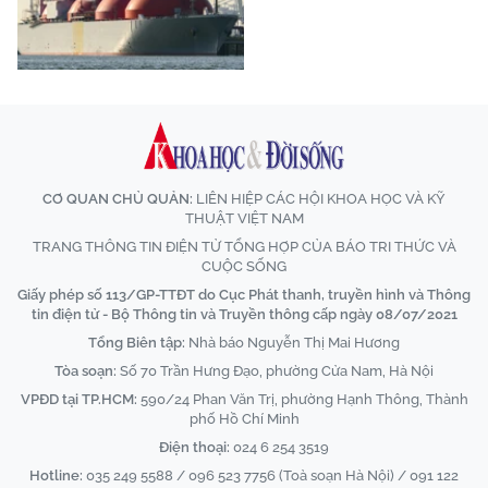
CƠ QUAN CHỦ QUẢN:
LIÊN HIỆP CÁC HỘI KHOA HỌC VÀ KỸ
THUẬT VIỆT NAM
TRANG THÔNG TIN ĐIỆN TỬ TỔNG HỢP CỦA BÁO TRI THỨC VÀ
CUỘC SỐNG
Giấy phép số 113/GP-TTĐT do Cục Phát thanh, truyền hình và Thông
tin điện tử - Bộ Thông tin và Truyền thông cấp ngày 08/07/2021
Tổng Biên tập:
Nhà báo Nguyễn Thị Mai Hương
Tòa soạn:
Số 70 Trần Hưng Đạo, phường Cửa Nam, Hà Nội
VPĐD tại TP.HCM:
590/24 Phan Văn Trị, phường Hạnh Thông, Thành
phố Hồ Chí Minh
Điện thoại:
024 6 254 3519
Hotline:
035 249 5588 / 096 523 7756 (Toà soạn Hà Nội) / 091 122