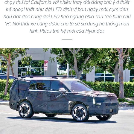
chạy thử tại California với nhiều thay đổi đáng chú ý ở thiết
kế ngoại thất như dải LED định vị ban ngày mới, cụm đèn
hậu đặt dọc cùng dải LED kéo ngang phía sau tạo hình chữ
“H”. Nội thất xe cũng được cho là sẽ sử dụng hệ thống màn
hình Pleos thế hệ mới của Hyundai.