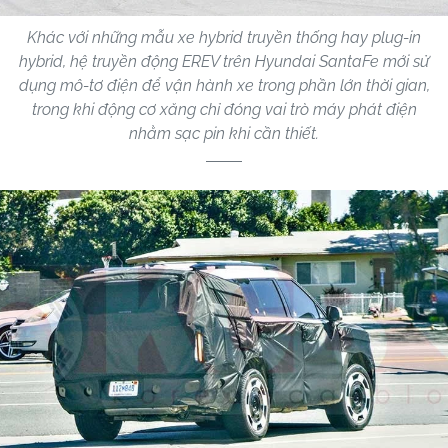
Khác với những mẫu xe hybrid truyền thống hay plug-in
hybrid, hệ truyền động EREV trên Hyundai SantaFe mới sử
dụng mô-tơ điện để vận hành xe trong phần lớn thời gian,
trong khi động cơ xăng chỉ đóng vai trò máy phát điện
nhằm sạc pin khi cần thiết.