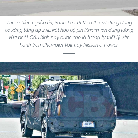
Theo nhiều nguồn tin, SantaFe EREV có thể sử dụng động
cơ xăng tăng áp 2.5L kết hợp bộ pin lithium-ion dung lượng
vừa phải. Cấu hình này được cho là tương tự triết lý vận
hành trên Chevrolet Volt hay Nissan e-Power.