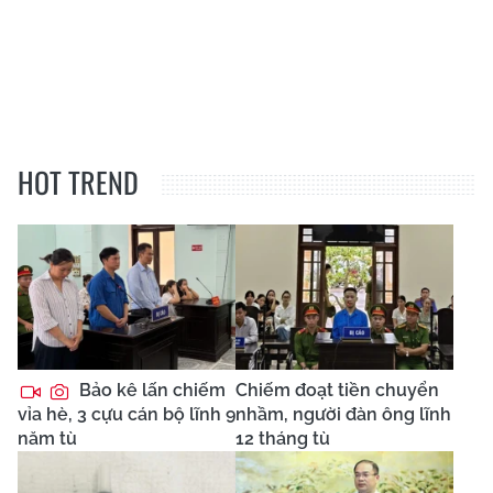
HOT TREND
Bảo kê lấn chiếm
Chiếm đoạt tiền chuyển
vỉa hè, 3 cựu cán bộ lĩnh 9
nhầm, người đàn ông lĩnh
năm tù
12 tháng tù