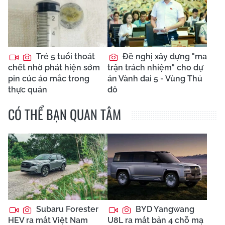
Trẻ 5 tuổi thoát
Đề nghị xây dựng "ma
chết nhờ phát hiện sớm
trận trách nhiệm" cho dự
pin cúc áo mắc trong
án Vành đai 5 - Vùng Thủ
thực quản
đô
CÓ THỂ BẠN QUAN TÂM
Subaru Forester
BYD Yangwang
HEV ra mắt Việt Nam
U8L ra mắt bản 4 chỗ mạ