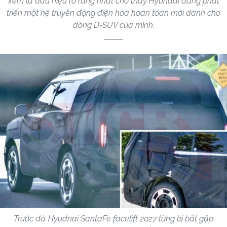
xem là dấu hiệu rõ ràng nhất cho thấy Hyundai đang phát
triển một hệ truyền động điện hóa hoàn toàn mới dành cho
dòng D-SUV của mình.
Trước đó, Hyudnai SantaFe facelift 2027 từng bị bắt gặp