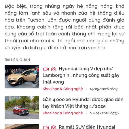
Đặc biệt, trong những ngày hè nắng nóng, khả
năng làm lạnh sâu và nhanh của hệ thống điều
hòa trên Tucson luôn được người dùng đánh giá
cao. Khoang cabin rộng rãi bậc nhất phân khúc
cùng cửa sổ trời toàn cảnh không chỉ mang lại sự
thoải mái cho mọi vị trí ngồi mà còn giúp những
chuyến du lịch gia đình trở nên trọn vẹn hơn.
BÀI LIÊN QUAN
Hyundai Ioniq V đẹp như
Lamborghini, nhưng công suất gây
thất vọng
Khoa học & Công nghệ
14/05/2026 06:17
Gần 4.000 xe Hyundai được giao đến
tay khách Việt tháng 4/2025
Khoa học & Công nghệ
08/05/2026 09:36
Ra mắt SUV điện Hyundai