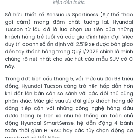
kiện đến trước.
Sở hữu thiết kế Sensuous Sportiness (Sự thể thao
gợi cảm) mang đậm chất tương lai, Hyundai
Tucson từ lâu đã là lựa chọn ưu tiên của những
khách hàng trẻ tuổi và các gia đình hiện đại. Việc
duy trì doanh số ổn định với 2.519 xe được bàn giao
đến tay khách hàng trong Quý I/2026 chính là minh
chứng rõ nét nhất cho sức hút của mẫu SUV cỡ C
này.
Trong đợt kích cầu tháng 5, với mức ưu đãi 68 triệu
đồng, Hyundai Tucson càng trở nên hấp dẫn hơn
khi đặt lên bàn cân so sánh với các đối thủ cùng
phân khúc. Mức giá sau ưu đãi giúp khách hàng dễ
dàng tiếp cận với những công nghệ hàng đầu
được trang bị trên xe như hệ thống an toàn chủ
động Hyundai SmartSense, hệ dẫn động 4 bánh
toàn thời gian HTRAC hay các tùy chọn động cơ
mạnh mẽ và tiết kiệm.