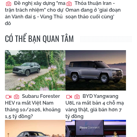
Đề nghị xây dựng "ma
Thỏa thuận Iran -
trận trách nhiệm" cho dự
Oman đang ở 'giai đoạn
án Vành đai 5 - Vùng Thủ
soạn thảo cuối cùng'
đô
CÓ THỂ BẠN QUAN TÂM
Subaru Forester
BYD Yangwang
HEV ra mắt Việt Nam
U8L ra mắt bản 4 chỗ mạ
tháng 10/2026, khoảng
vàng thật, giá bán hơn 7
1,5 tỷ đồng?
tỷ đồng