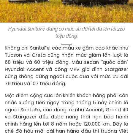
Hyundai SantaFe đang có mức ưu đãi tối đa lên tới 220
triệu đồng.
Không chỉ SantaFe, các mẫu xe gầm cao khác như
Tucson và Creta cũng nhận mức giảm lần lượt là
68 triệu và 60 triệu đồng. Mẫu sedan "quốc dân"
Hyundai Accent và dòng MPV gia đình Stargazer
cũng không đứng ngoài cuộc đua với mức ưu đãi
79 triệu và 107 triệu đồng.
Một điểm cộng cực lớn khiến khách hàng phải cân
nhắc xuống tiền ngay trong tháng 5 này chính là
ngoài SantaFe, các dòng xe như Accent, Grand i10
và Stargazer đều được nâng thời hạn bảo hành
chính hãng lên tới 8 năm hoặc 120.000 km. Đây là
chế độ hậu mãi dài hạn hàng đầu thị trường Việt