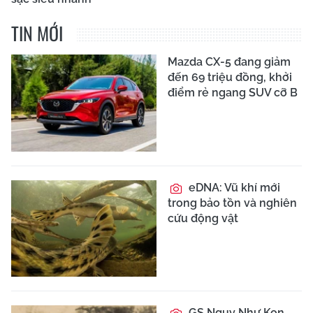
TIN MỚI
Mazda CX-5 đang giảm
đến 69 triệu đồng, khởi
điểm rẻ ngang SUV cỡ B
eDNA: Vũ khí mới
trong bảo tồn và nghiên
cứu động vật
GS Ngụy Như Kon