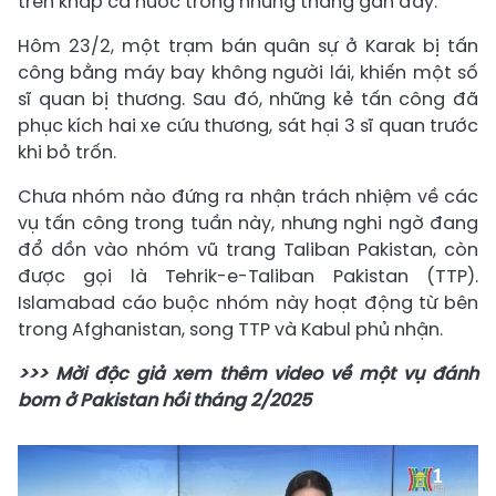
trên khắp cả nước trong những tháng gần đây.
Hôm 23/2, một trạm bán quân sự ở Karak bị tấn
công bằng máy bay không người lái, khiến một số
sĩ quan bị thương. Sau đó, những kẻ tấn công đã
phục kích hai xe cứu thương, sát hại 3 sĩ quan trước
khi bỏ trốn.
Chưa nhóm nào đứng ra nhận trách nhiệm về các
vụ tấn công trong tuần này, nhưng nghi ngờ đang
đổ dồn vào nhóm vũ trang Taliban Pakistan, còn
được gọi là Tehrik-e-Taliban Pakistan (TTP).
Islamabad cáo buộc nhóm này hoạt động từ bên
trong Afghanistan, song TTP và Kabul phủ nhận.
>>> Mời độc giả xem thêm video về một vụ đánh
bom ở Pakistan hồi tháng 2/2025