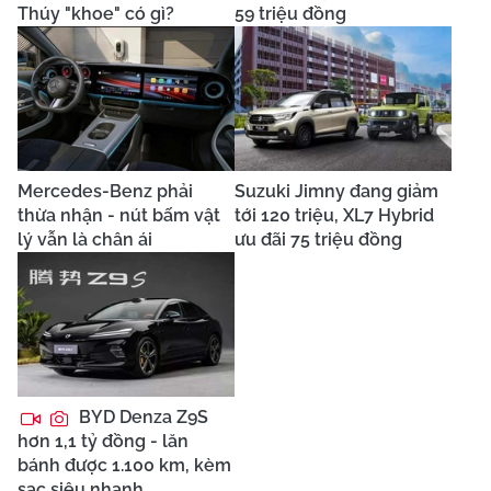
Thúy "khoe" có gì?
59 triệu đồng
Mercedes-Benz phải
Suzuki Jimny đang giảm
thừa nhận - nút bấm vật
tới 120 triệu, XL7 Hybrid
lý vẫn là chân ái
ưu đãi 75 triệu đồng
BYD Denza Z9S
hơn 1,1 tỷ đồng - lăn
bánh được 1.100 km, kèm
sạc siêu nhanh