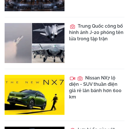
Trung Quốc công bố
hình ảnh J-20 phóng tên
lửa trong tập trận
Nissan NX7 lộ
diện - SUV thuần điện
giá rẻ lăn bánh hơn 600
km