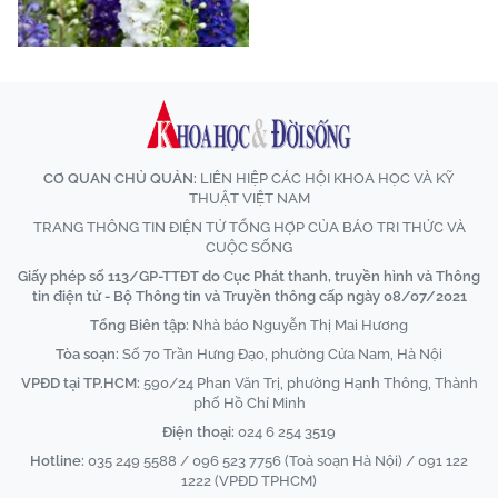
CƠ QUAN CHỦ QUẢN:
LIÊN HIỆP CÁC HỘI KHOA HỌC VÀ KỸ
THUẬT VIỆT NAM
TRANG THÔNG TIN ĐIỆN TỬ TỔNG HỢP CỦA BÁO TRI THỨC VÀ
CUỘC SỐNG
Giấy phép số 113/GP-TTĐT do Cục Phát thanh, truyền hình và Thông
tin điện tử - Bộ Thông tin và Truyền thông cấp ngày 08/07/2021
Tổng Biên tập:
Nhà báo Nguyễn Thị Mai Hương
Tòa soạn:
Số 70 Trần Hưng Đạo, phường Cửa Nam, Hà Nội
VPĐD tại TP.HCM:
590/24 Phan Văn Trị, phường Hạnh Thông, Thành
phố Hồ Chí Minh
Điện thoại:
024 6 254 3519
Hotline:
035 249 5588 / 096 523 7756 (Toà soạn Hà Nội) / 091 122
1222 (VPĐD TPHCM)