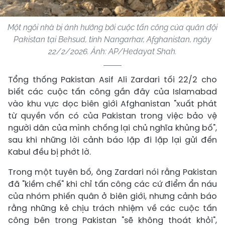
Một ngôi nhà bị ảnh hưởng bởi cuộc tấn công của quân đội
Pakistan tại Behsud, tỉnh Nangarhar, Afghanistan, ngày
22/2/2026. Ảnh: AP/Hedayat Shah.
Tổng thống Pakistan Asif Ali Zardari tối 22/2 cho
biết các cuộc tấn công gần đây của Islamabad
vào khu vực dọc biên giới Afghanistan "xuất phát
từ quyền vốn có của Pakistan trong việc bảo vệ
người dân của mình chống lại chủ nghĩa khủng bố",
sau khi những lời cảnh báo lặp đi lặp lại gửi đến
Kabul đều bị phớt lờ.
Trong một tuyên bố, ông Zardari nói rằng Pakistan
đã "kiềm chế" khi chỉ tấn công các cứ điểm ẩn náu
của nhóm phiến quân ở biên giới, nhưng cảnh báo
rằng những kẻ chịu trách nhiệm về các cuộc tấn
công bên trong Pakistan "sẽ không thoát khỏi",