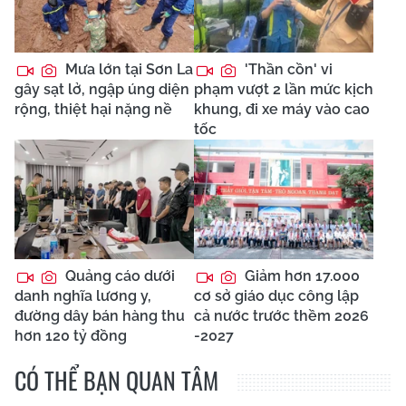
Mưa lớn tại Sơn La
'Thần cồn' vi
gây sạt lở, ngập úng diện
phạm vượt 2 lần mức kịch
rộng, thiệt hại nặng nề
khung, đi xe máy vào cao
tốc
Quảng cáo dưới
Giảm hơn 17.000
danh nghĩa lương y,
cơ sở giáo dục công lập
đường dây bán hàng thu
cả nước trước thềm 2026
hơn 120 tỷ đồng
-2027
CÓ THỂ BẠN QUAN TÂM