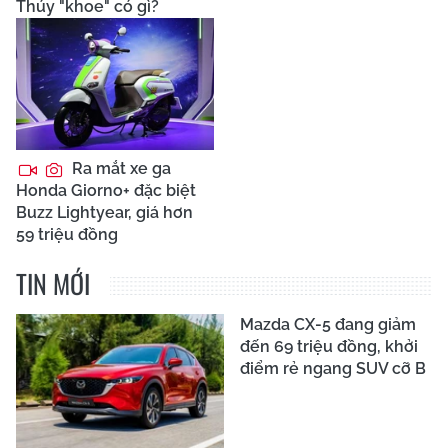
Thúy "khoe" có gì?
Ra mắt xe ga
Honda Giorno+ đặc biệt
Buzz Lightyear, giá hơn
59 triệu đồng
TIN MỚI
Mazda CX-5 đang giảm
đến 69 triệu đồng, khởi
điểm rẻ ngang SUV cỡ B