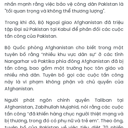
nhấn mạnh rằng việc bảo vệ công dân Pakistan là
"tối quan trọng và không thể thương lượng".
Trong khi đó, Bộ Ngoại giao Afghanistan đã triệu
tập Đại sứ Pakistan tại Kabul để phản đối các cuộc
tấn công của Pakistan.
Bộ Quốc phòng Afghanistan cho biết trong một
tuyên bố rằng “nhiều khu vực dân sự” ở các tỉnh
Nangarhar và Paktika phía đông Afghanistan đã bị
tấn công, bao gồm một trường học tôn giáo và
nhiều nhà dân. Tuyên bố gọi các cuộc tấn công
này là vi phạm không phận và chủ quyền của
Afghanistan.
Người phát ngôn chính quyền Taliban tại
Afghanistan, Zabihullah Mujahid, nói rằng các cuộc
tấn công “đã khiến hàng chục người thiệt mạng và
bị thương, trong đó có phụ nữ và trẻ em”. Theo ông,
tuyên bố của Pakistan về việc tiêu diệt 70 phiến