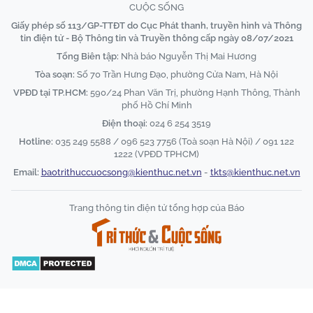
CUỘC SỐNG
Giấy phép số 113/GP-TTĐT do Cục Phát thanh, truyền hình và Thông
tin điện tử - Bộ Thông tin và Truyền thông cấp ngày 08/07/2021
Tổng Biên tập:
Nhà báo Nguyễn Thị Mai Hương
Tòa soạn:
Số 70 Trần Hưng Đạo, phường Cửa Nam, Hà Nội
VPĐD tại TP.HCM:
590/24 Phan Văn Trị, phường Hạnh Thông, Thành
phố Hồ Chí Minh
Điện thoại:
024 6 254 3519
Hotline:
035 249 5588 / 096 523 7756 (Toà soạn Hà Nội) / 091 122
1222 (VPĐD TPHCM)
Email:
baotrithuccuocsong@kienthuc.net.vn
-
tkts@kienthuc.net.vn
Trang thông tin điện tử tổng hợp của Báo