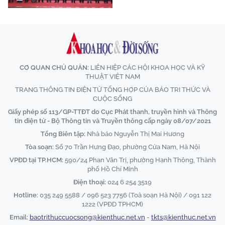
CƠ QUAN CHỦ QUẢN:
LIÊN HIỆP CÁC HỘI KHOA HỌC VÀ KỸ
THUẬT VIỆT NAM
TRANG THÔNG TIN ĐIỆN TỬ TỔNG HỢP CỦA BÁO TRI THỨC VÀ
CUỘC SỐNG
Giấy phép số 113/GP-TTĐT do Cục Phát thanh, truyền hình và Thông
tin điện tử - Bộ Thông tin và Truyền thông cấp ngày 08/07/2021
Tổng Biên tập:
Nhà báo Nguyễn Thị Mai Hương
Tòa soạn:
Số 70 Trần Hưng Đạo, phường Cửa Nam, Hà Nội
VPĐD tại TP.HCM:
590/24 Phan Văn Trị, phường Hạnh Thông, Thành
phố Hồ Chí Minh
Điện thoại:
024 6 254 3519
Hotline:
035 249 5588 / 096 523 7756 (Toà soạn Hà Nội) / 091 122
1222 (VPĐD TPHCM)
Email:
baotrithuccuocsong@kienthuc.net.vn
-
tkts@kienthuc.net.vn