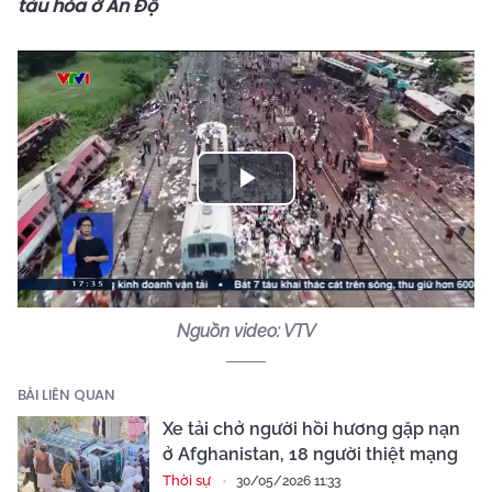
tàu hỏa ở Ấn Độ
Play
Video
Nguồn video: VTV
BÀI LIÊN QUAN
Xe tải chở người hồi hương gặp nạn
ở Afghanistan, 18 người thiệt mạng
Thời sự
30/05/2026 11:33