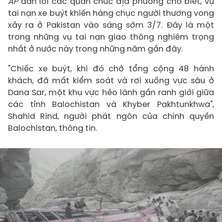
AP
dẫn lời các quan chức địa phương cho biết, vụ
tai nạn xe buýt khiến hàng chục người thương vong
xảy ra ở Pakistan vào sáng sớm 3/7. Đây là một
trong những vụ tai nạn giao thông nghiêm trọng
nhất ở nước này trong những năm gần đây.
"Chiếc xe buýt, khi đó chở tổng cộng 48 hành
khách, đã mất kiểm soát và rơi xuống vực sâu ở
Dana Sar, một khu vực hẻo lánh gần ranh giới giữa
các tỉnh Balochistan và Khyber Pakhtunkhwa",
Shahid Rind, người phát ngôn của chính quyền
Balochistan, thông tin.