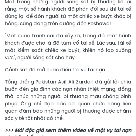
Một trong những người sống sót bị thương kể lại
rằng, một số hành khách đã phản đối sau khi tài xế
dừng lại để đón người từ một chiếc xe buýt khác bị
hỏng, cũng đang trên đường đến Peshawar.
"Một cuộc tranh cãi đã xảy ra, trong đó một hành
khách được cho là đã túm cổ tài xế. Lúc sau, tài xế
mất kiểm soát chiếc xe buýt, khiến nó lao xuống
vực", người sống sót cho hay.
Cảnh sát đã mở cuộc điều tra vụ tai nạn.
Tổng thống Pakistan Asif Ali Zardari đã gửi lời chia
buồn đến gia đình các nạn nhân thiệt mạng, đồng
thời chúc những người bị thương mau chóng bình
phục. Ông chỉ đạo các cơ quan chức năng liên
quan đảm bảo những người bị thương được chăm
sóc y tế tốt nhất có thể.
>>> Mời độc giả xem thêm video về một vụ tai nạn