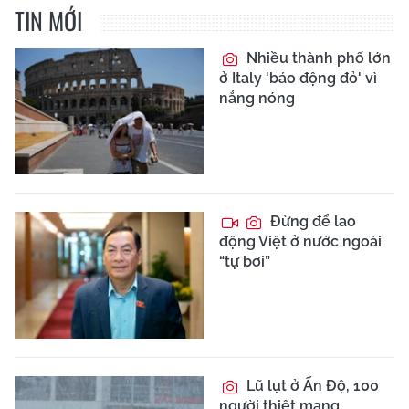
TIN MỚI
Nhiều thành phố lớn
ở Italy 'báo động đỏ' vì
nắng nóng
Đừng để lao
động Việt ở nước ngoài
“tự bơi”
Lũ lụt ở Ấn Độ, 100
người thiệt mạng