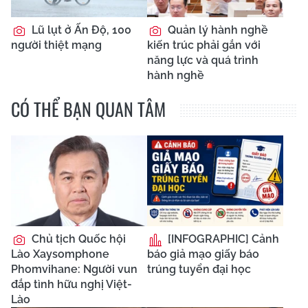
Lũ lụt ở Ấn Độ, 100
Quản lý hành nghề
người thiệt mạng
kiến trúc phải gắn với
năng lực và quá trình
hành nghề
CÓ THỂ BẠN QUAN TÂM
Chủ tịch Quốc hội
[INFOGRAPHIC] Cảnh
Lào Xaysomphone
báo giả mạo giấy báo
Phomvihane: Người vun
trúng tuyển đại học
đắp tình hữu nghị Việt-
Lào