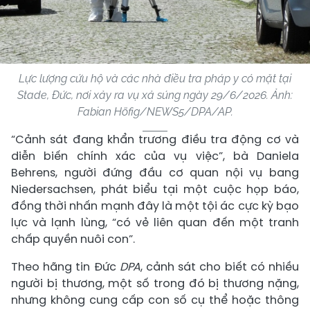
Lực lượng cứu hộ và các nhà điều tra pháp y có mặt tại
Stade, Đức, nơi xảy ra vụ xả súng ngày 29/6/2026. Ảnh:
Fabian Höfig/NEWS5/DPA/AP.
“Cảnh sát đang khẩn trương điều tra động cơ và
diễn biến chính xác của vụ việc”, bà Daniela
Behrens, người đứng đầu cơ quan nội vụ bang
Niedersachsen, phát biểu tại một cuộc họp báo,
đồng thời nhấn mạnh đây là một tội ác cực kỳ bạo
lực và lạnh lùng, “có vẻ liên quan đến một tranh
chấp quyền nuôi con”.
Theo hãng tin Đức
DPA
, cảnh sát cho biết có nhiều
người bị thương, một số trong đó bị thương nặng,
nhưng không cung cấp con số cụ thể hoặc thông