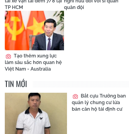
tài xế vận tải đêm 7/8 tại
nghỉ hưu đối với sĩ quan
TP HCM
quân đội
Tạo thêm xung lực
làm sâu sắc hơn quan hệ
Việt Nam - Australia
TIN MỚI
Bắt cựu Trưởng ban
quản lý chung cư lừa
bán căn hộ tái định cư