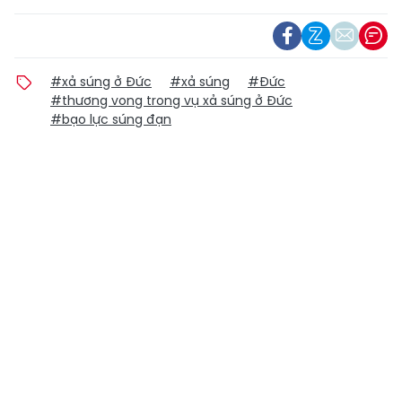
#xả súng ở Đức
#xả súng
#Đức
#thương vong trong vụ xả súng ở Đức
#bạo lực súng đạn