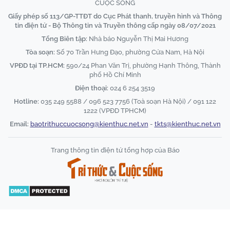
CUỘC SỐNG
Giấy phép số 113/GP-TTĐT do Cục Phát thanh, truyền hình và Thông
tin điện tử - Bộ Thông tin và Truyền thông cấp ngày 08/07/2021
Tổng Biên tập:
Nhà báo Nguyễn Thị Mai Hương
Tòa soạn:
Số 70 Trần Hưng Đạo, phường Cửa Nam, Hà Nội
VPĐD tại TP.HCM:
590/24 Phan Văn Trị, phường Hạnh Thông, Thành
phố Hồ Chí Minh
Điện thoại:
024 6 254 3519
Hotline:
035 249 5588 / 096 523 7756 (Toà soạn Hà Nội) / 091 122
1222 (VPĐD TPHCM)
Email:
baotrithuccuocsong@kienthuc.net.vn
-
tkts@kienthuc.net.vn
Trang thông tin điện tử tổng hợp của Báo