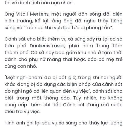
tin về danh tính các nạn nhân.
Ông Vitali Mertens, một người dân sống đối diện
hiện trường, kể lại rằng ông đã nghe thấy tiếng
súng và “toàn bộ khu vực lập tức bị phong tỏa”.
Cảnh sát cho biết thêm vụ xả súng xảy ra tại cơ sở
trên phố Dankersstrasse, phía nam trung tâm
thành phố. Cơ sở này bao gồm khu nhà ở tạm thời
dành cho phụ nữ mang thai hoặc các bà mẹ trẻ
cùng con nhỏ.
"Một nghi phạm đã bị bắt giữ, trong khi hai người
khác đang bị áp dụng các biện pháp của cảnh sát
do nghi ngờ có liên quan đến vụ việc", cảnh sát cho
biết trong một thông cáo. Tuy nhiên, họ không
cung cấp thêm chi tiết. Cảnh sát đang mở cuộc
điều tra vụ việc.
Hình ảnh ghi lại sau vụ xả súng cho thấy lực lượng