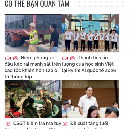
CÓ THỂ BẠN QUAN TÂM
Niêm phong xe
Thành tích ấn
đầu kéo rải mảnh sắt trên
tượng của học sinh Việt
cao tốc khiến hơn 120 ô
tại kỳ thi AI quốc tế 2026
tô thủng lốp
CSGT kiểm tra ma tuý
Đề xuất tăng tuổi