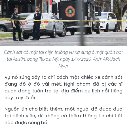
Cảnh sát có mặt tại hiện trường vụ xả súng ở một quán bar
tại Austin, bang Texas, Mỹ, ngày 1/3/2026. Ảnh: AP/Jack
Myer.
Vụ nổ súng xảy ra chỉ cách một chiếc xe cảnh sát
đang đỗ ở đó vài mét. Nghi phạm đã bị các sĩ
quan đang tuần tra tại địa điểm du lịch nổi tiếng
này truy đuổi.
Nguồn tin cho biết thêm, một người đã được đưa
tới bệnh viện, dù không có thêm thông tin chi tiết
nào được công bố.