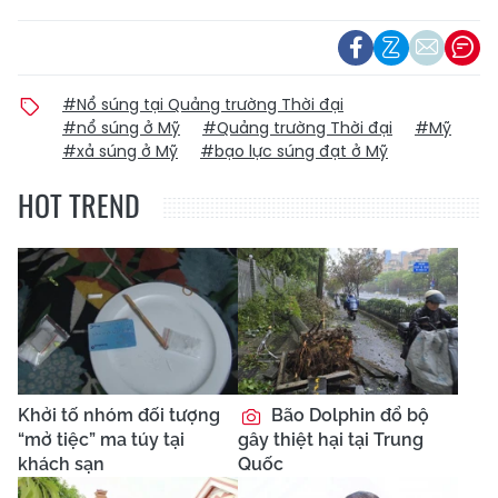
#Nổ súng tại Quảng trường Thời đại
#nổ súng ở Mỹ
#Quảng trường Thời đại
#Mỹ
#xả súng ở Mỹ
#bạo lực súng đạt ở Mỹ
HOT TREND
Khởi tố nhóm đối tượng
Bão Dolphin đổ bộ
“mở tiệc” ma túy tại
gây thiệt hại tại Trung
khách sạn
Quốc