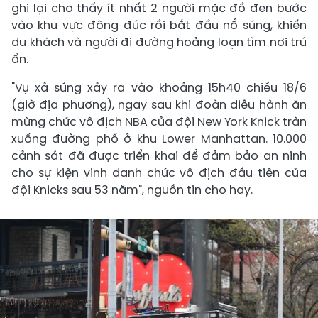
ghi lại cho thấy ít nhất 2 người mặc đồ đen bước
vào khu vực đông đúc rồi bắt đầu nổ súng, khiến
du khách và người đi đường hoảng loạn tìm nơi trú
ẩn.
"Vụ xả súng xảy ra vào khoảng 15h40 chiều 18/6
(giờ địa phương), ngay sau khi đoàn diễu hành ăn
mừng chức vô địch NBA của đội New York Knick tràn
xuống đường phố ở khu Lower Manhattan. 10.000
cảnh sát đã được triển khai để đảm bảo an ninh
cho sự kiện vinh danh chức vô địch đầu tiên của
đội Knicks sau 53 năm", nguồn tin cho hay.