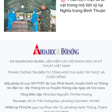
vật trong mộ liệt sỹ tại
Nghĩa trang Bình Thuận
CƠ QUAN CHỦ QUẢN:
LIÊN HIỆP CÁC HỘI KHOA HỌC VÀ KỸ
THUẬT VIỆT NAM
TRANG THÔNG TIN ĐIỆN TỬ TỔNG HỢP CỦA BÁO TRI THỨC VÀ
CUỘC SỐNG
Giấy phép số 113/GP-TTĐT do Cục Phát thanh, truyền hình và Thông
tin điện tử - Bộ Thông tin và Truyền thông cấp ngày 08/07/2021
Tổng Biên tập:
Nhà báo Nguyễn Thị Mai Hương
Tòa soạn:
Số 70 Trần Hưng Đạo, phường Cửa Nam, Hà Nội
VPĐD tại TP.HCM:
590/24 Phan Văn Trị, phường Hạnh Thông, Thành
phố Hồ Chí Minh