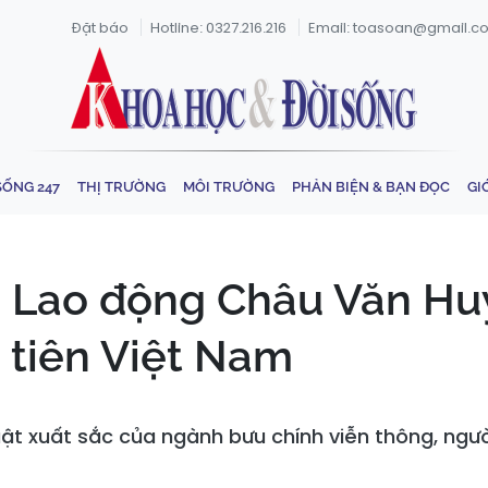
Đặt báo
Hotline: 0327.216.216
Email: toasoan@gmail.c
SỐNG 247
THỊ TRƯỜNG
MÔI TRƯỜNG
PHẢN BIỆN & BẠN ĐỌC
GI
 Lao động Châu Văn Huy
 tiên Việt Nam
ật xuất sắc của ngành bưu chính viễn thông, ngườ