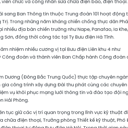
g, viên chức và công nhân sửa chữa điện báo, điện thoại.
i sang Ban Thông tin thuộc Trung đoàn 101 hoạt động 
 Trị. Trong những năm kháng chiến chống thực dân Phá
ại nhiều địa bàn chiến trường như Nape, Panafao, Ia Khe,
 Sơn, đồng thời công tác tại Ty Bưu điện Hà Tĩnh.
m nhiệm nhiều cương vị tại Bưu điện Liên khu 4 như
ký Công đoàn và thành viên Ban Chấp hành Công đoàn 
m Dương (Đông Bắc Trung Quốc) thực tập chuyên ngà
m gia công trình xây dựng Đài thu phát cùng các chuyên
iệm vụ khôi phục mạng lưới thông tin và đào tạo đội n
n Hải Phòng.
 tục giữ các vị trí quan trọng trong lĩnh vực kỹ thuật đ
a chữa điện thoại, Trưởng phòng Thiết kế kỹ thuật, Phó 
điện thoại tự động Bưu điện Hà Nội. Trong thời gian này