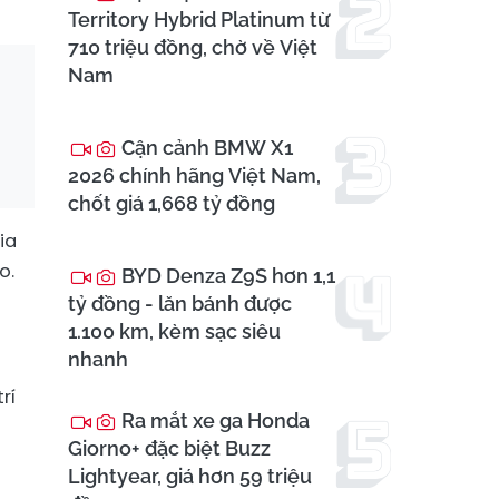
Territory Hybrid Platinum từ
710 triệu đồng, chờ về Việt
Nam
Cận cảnh BMW X1
2026 chính hãng Việt Nam,
chốt giá 1,668 tỷ đồng
ia
o.
BYD Denza Z9S hơn 1,1
tỷ đồng - lăn bánh được
1.100 km, kèm sạc siêu
nhanh
rí
Ra mắt xe ga Honda
Giorno+ đặc biệt Buzz
Lightyear, giá hơn 59 triệu