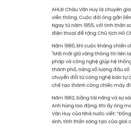
AHLĐ Châu Văn Huy là chuyên gia 
viễn thông. Cuộc đời ông gắn liề
Ngay từ năm 1955, với tinh thần 
điện thoại để tặng Chủ tịch Hồ Chí
Năm 1960, khi cuộc kháng chiến c
"Mãi mãi giữ vững thông tin liên l
pháp và công nghệ giúp hệ thống 
thành phố, nâng số lượng đầu số đ
chuyển đổi từ công nghệ bán tự 
chế tạo thành công chiếc máy đi
Năm 1962, bằng tài năng và sự s
Anh hùng lao động. Khi ấy ông m
Văn Huy của Nhà nước viết: “Đồng
sinh, tinh thần sáng tạo của giai