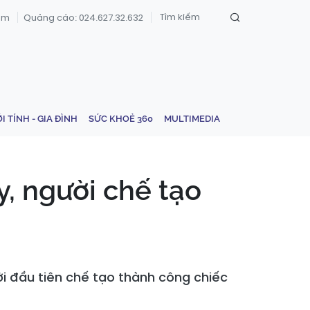
om
Quảng cáo: 024.627.32.632
ỚI TÍNH - GIA ĐÌNH
SỨC KHOẺ 360
MULTIMEDIA
, người chế tạo
i đầu tiên chế tạo thành công chiếc