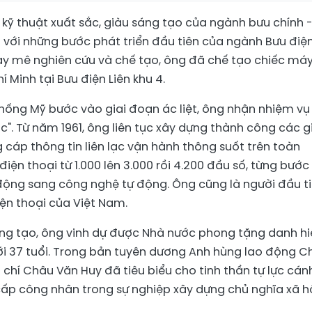
kỹ thuật xuất sắc, giàu sáng tạo của ngành bưu chính 
n với những bước phát triển đầu tiên của ngành Bưu điện
say mê nghiên cứu và chế tạo, ông đã chế tạo chiếc má
 Minh tại Bưu điện Liên khu 4.
hống Mỹ bước vào giai đoạn ác liệt, ông nhận nhiệm vụ
ạc". Từ năm 1961, ông liên tục xây dựng thành công các g
cáp thông tin liên lạc vận hành thông suốt trên toàn
iện thoại từ 1.000 lên 3.000 rồi 4.200 đầu số, từng bước
động sang công nghệ tự động. Ông cũng là người đầu t
ện thoại của Việt Nam.
áng tạo, ông vinh dự được Nhà nước phong tặng danh hi
ới 37 tuổi. Trong bản tuyên dương Anh hùng lao động C
 chí Châu Văn Huy đã tiêu biểu cho tinh thần tự lực cán
 cấp công nhân trong sự nghiệp xây dựng chủ nghĩa xã hộ