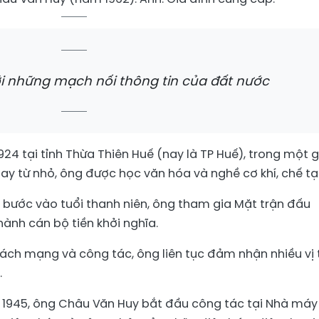
ới những mạch nối thông tin của đất nước
24 tại tỉnh Thừa Thiên Huế (nay là TP Huế), trong một g
gay từ nhỏ, ông được học văn hóa và nghề cơ khí, chế tạ
bước vào tuổi thanh niên, ông tham gia Mặt trận đấu
hành cán bộ tiền khởi nghĩa.
ách mạng và công tác, ông liên tục đảm nhận nhiều vị t
.
945, ông Châu Văn Huy bắt đầu công tác tại Nhà máy