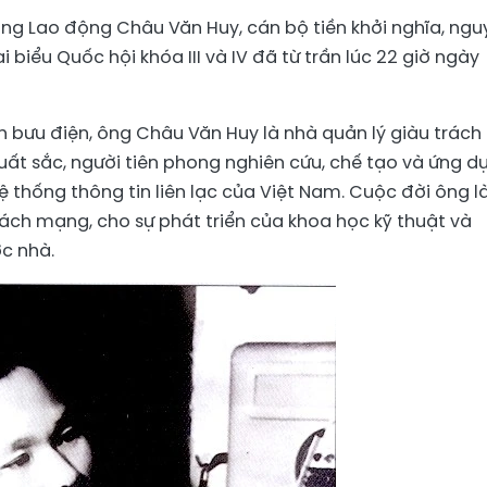
hùng Lao động Châu Văn Huy, cán bộ tiền khởi nghĩa, ng
 biểu Quốc hội khóa III và IV đã từ trần lúc 22 giờ ngày
 bưu điện, ông Châu Văn Huy là nhà quản lý giàu trách
uất sắc, người tiên phong nghiên cứu, chế tạo và ứng d
 thống thông tin liên lạc của Việt Nam. Cuộc đời ông l
cách mạng, cho sự phát triển của khoa học kỹ thuật và
c nhà.