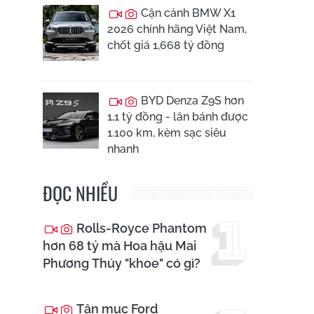
Cận cảnh BMW X1
2026 chính hãng Việt Nam,
chốt giá 1,668 tỷ đồng
BYD Denza Z9S hơn
1,1 tỷ đồng - lăn bánh được
1.100 km, kèm sạc siêu
nhanh
ĐỌC NHIỀU
Rolls-Royce Phantom
hơn 68 tỷ mà Hoa hậu Mai
Phương Thúy "khoe" có gì?
Tận mục Ford