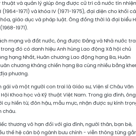
thuật và quản lý giúp ông được cử tri cả nước tín nhiệ
 (1964-1971) và khóa IV (1971-1975), đại diện cho khối c
n hóa, giáo dục và pháp luật. Ông đồng thời là đại biểu H
(1968-1971).
cách mạng và đất nước, ông được Đảng và Nhà nước tr
 trong đó có danh hiệu Anh hùng Lao động Xã hội chủ
động hạng Nhất, Huân chương Lao động hạng Ba, Huân
Huân chương Kháng chiến hạng Ba cùng nhiều bằng khe
 địa phương.
gái và một người con trai là Giáo sư, Viện sĩ Châu Văn
c Hội Khoa học và Kỹ thuật Việt Nam. Trong gia đình, ông
ời cụ hiền từ, đôn hậu, mẫu mực, nhận được sự kính trọn
n cháu.
iếc thương vô hạn đối với gia đình, người thân, bạn bè,
ều thế hệ cán bộ ngành bưu chính - viễn thông từng gắ