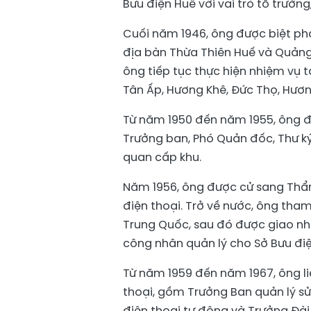
Bưu điện Huế với vai trò tổ trưởn
Cuối năm 1946, ông được biệt phá
địa bàn Thừa Thiên Huế và Quảng
ông tiếp tục thực hiện nhiệm vụ t
Tân Ấp, Hương Khê, Đức Thọ, Hương
Từ năm 1950 đến năm 1955, ông đả
Trưởng ban, Phó Quản đốc, Thư 
quan cấp khu.
Năm 1956, ông được cử sang Thẩ
điện thoại. Trở về nước, ông tha
Trung Quốc, sau đó được giao nh
công nhân quản lý cho Sở Bưu điệ
Từ năm 1959 đến năm 1967, ông liên
thoại, gồm Trưởng Ban quản lý sử
điện thoại tự động và Trưởng Đài 