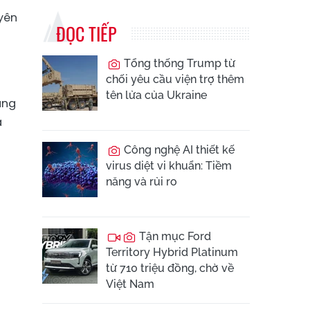
uyên
ĐỌC TIẾP
Tổng thống Trump từ
chối yêu cầu viện trợ thêm
tên lửa của Ukraine
ụng
à
Công nghệ AI thiết kế
virus diệt vi khuẩn: Tiềm
năng và rủi ro
Tận mục Ford
Territory Hybrid Platinum
từ 710 triệu đồng, chờ về
Việt Nam