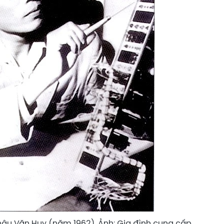
âu Văn Huy (năm 1962). Ảnh: Gia đình cung cấp.