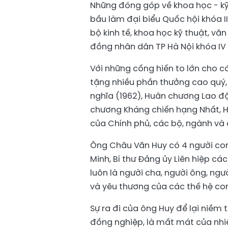
Những đóng góp về khoa học - kỹ 
bầu làm đại biểu Quốc hội khóa III
bộ kinh tế, khoa học kỹ thuật, vă
đồng nhân dân TP Hà Nội khóa IV 
Với những cống hiến to lớn cho 
tặng nhiều phần thưởng cao quý,
nghĩa (1962), Huân chương Lao 
chương Kháng chiến hạng Nhất, 
của Chính phủ, các bộ, ngành và
Ông Châu Văn Huy có 4 người con 
Minh, Bí thư Đảng ủy Liên hiệp cá
luôn là người cha, người ông, ngư
và yêu thương của các thế hệ co
Sự ra đi của ông Huy để lại niềm t
đồng nghiệp, là mất mát của nhi