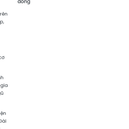
đồng
trên
p,
cơ
nh
 gia
gũ
iện
Đài
,