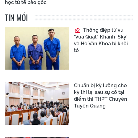
học từ tế bào gốc
TIN MỚI
Thông điệp từ vụ
'Vua Quạt', Khánh 'Sky'
và Hồ Văn Khoa bị khởi
tố
Chuẩn bị kỹ lưỡng cho
kỳ thi lại sau sự cố tại
điểm thi THPT Chuyên
Tuyên Quang