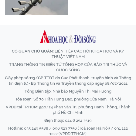
CƠ QUAN CHỦ QUẢN:
LIÊN HIỆP CÁC HỘI KHOA HỌC VÀ KỸ
THUẬT VIỆT NAM
TRANG THÔNG TIN ĐIỆN TỬ TỔNG HỢP CỦA BÁO TRI THỨC VÀ
CUỘC SỐNG
Giấy phép số 113/GP-TTĐT do Cục Phát thanh, truyền hình và Thông
tin điện tử - Bộ Thông tin và Truyền thông cấp ngày 08/07/2021
Tổng Biên tập:
Nhà báo Nguyễn Thị Mai Hương
Tòa soạn:
Số 70 Trần Hưng Đạo, phường Cửa Nam, Hà Nội
VPĐD tại TP.HCM:
590/24 Phan Văn Trị, phường Hạnh Thông, Thành
phố Hồ Chí Minh
Điện thoại:
024 6 254 3519
Hotline:
035 249 5588 / 096 523 7756 (Toà soạn Hà Nội) / 091 122
1222 (VPĐD TPHCM)