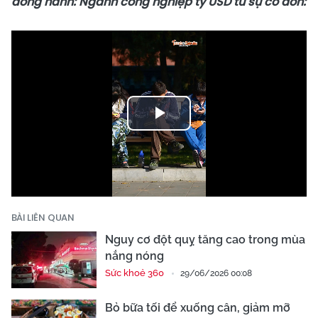
đồng hành: Ngành công nghiệp tỷ USD từ sự cô đơn:
Play
Video
BÀI LIÊN QUAN
Nguy cơ đột quỵ tăng cao trong mùa
nắng nóng
Sức khoẻ 360
29/06/2026 00:08
Bỏ bữa tối để xuống cân, giảm mỡ