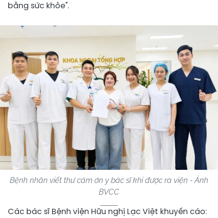
bằng sức khỏe".
Bệnh nhân viết thư cảm ơn y bác sĩ khi được ra viện - Ảnh
BVCC
Các bác sĩ Bệnh viện Hữu nghị Lạc Việt khuyến cáo: