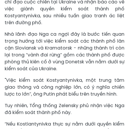
chỉ đạo cuộc chiến tại Ukraine và nhận báo cáo về
việc giành quyền kiểm soát thành phố
Kostyantynivka, sau nhiều tuần giao tranh ác liệt
trên đường phố.
Nhà lãnh đạo Nga ca ngợi đây là bước tiến quan
trọng hướng tới việc kiểm soát các thành phố lân
cận Sloviansk và Kramatorsk - những thành trì còn
lại trong “vành đai rừng” gồm các thành phố được
phòng thủ kiên cố ở vùng Donetsk vẫn nằm dưới sự
kiểm soát của Ukraine.
"Việc kiểm soát Kostyantynivka, một trung tâm
giao thông và công nghiệp lớn, có ý nghĩa chiến
lược to lớn”, ông Putin phát biểu trên truyền hình.
Tuy nhiên, Tổng thống Zelensky phủ nhận việc Nga
đã kiểm soát thành phố này.
“Nếu Kostiantynivka thực sự nằm dưới quyền kiểm