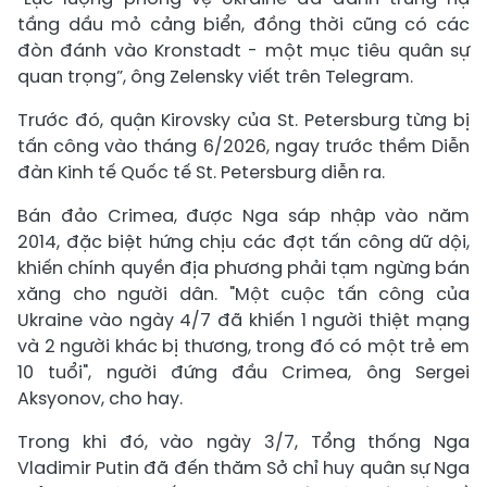
tầng dầu mỏ cảng biển, đồng thời cũng có các
đòn đánh vào Kronstadt - một mục tiêu quân sự
quan trọng”, ông Zelensky viết trên Telegram.
Trước đó, quận Kirovsky của St. Petersburg từng bị
tấn công vào tháng 6/2026, ngay trước thềm Diễn
đàn Kinh tế Quốc tế St. Petersburg diễn ra.
Bán đảo Crimea, được Nga sáp nhập vào năm
2014, đặc biệt hứng chịu các đợt tấn công dữ dội,
khiến chính quyền địa phương phải tạm ngừng bán
xăng cho người dân. "Một cuộc tấn công của
Ukraine vào ngày 4/7 đã khiến 1 người thiệt mạng
và 2 người khác bị thương, trong đó có một trẻ em
10 tuổi", người đứng đầu Crimea, ông Sergei
Aksyonov, cho hay.
Trong khi đó, vào ngày 3/7, Tổng thống Nga
Vladimir Putin đã đến thăm Sở chỉ huy quân sự Nga