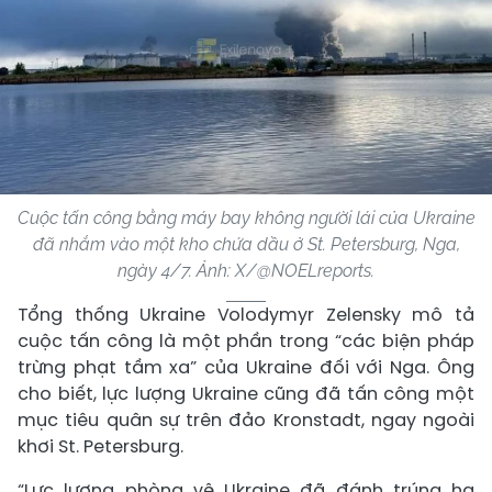
Cuộc tấn công bằng máy bay không người lái của Ukraine
đã nhắm vào một kho chứa dầu ở St. Petersburg, Nga,
ngày 4/7. Ảnh: X/@NOELreports.
Tổng thống Ukraine Volodymyr Zelensky mô tả
cuộc tấn công là một phần trong “các biện pháp
trừng phạt tầm xa” của Ukraine đối với Nga. Ông
cho biết, lực lượng Ukraine cũng đã tấn công một
mục tiêu quân sự trên đảo Kronstadt, ngay ngoài
khơi St. Petersburg.
“Lực lượng phòng vệ Ukraine đã đánh trúng hạ