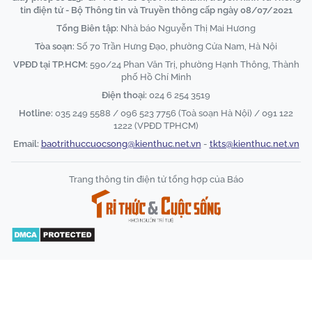
tin điện tử - Bộ Thông tin và Truyền thông cấp ngày 08/07/2021
Tổng Biên tập:
Nhà báo Nguyễn Thị Mai Hương
Tòa soạn:
Số 70 Trần Hưng Đạo, phường Cửa Nam, Hà Nội
VPĐD tại TP.HCM:
590/24 Phan Văn Trị, phường Hạnh Thông, Thành
phố Hồ Chí Minh
Điện thoại:
024 6 254 3519
Hotline:
035 249 5588 / 096 523 7756 (Toà soạn Hà Nội) / 091 122
1222 (VPĐD TPHCM)
Email:
baotrithuccuocsong@kienthuc.net.vn
-
tkts@kienthuc.net.vn
Trang thông tin điện tử tổng hợp của Báo