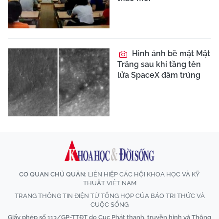
Hình ảnh bề mặt Mặt
Trăng sau khi tầng tên
lửa SpaceX đâm trúng
CƠ QUAN CHỦ QUẢN:
LIÊN HIỆP CÁC HỘI KHOA HỌC VÀ KỸ
THUẬT VIỆT NAM
TRANG THÔNG TIN ĐIỆN TỬ TỔNG HỢP CỦA BÁO TRI THỨC VÀ
CUỘC SỐNG
Giấy phép số 113/GP-TTĐT do Cục Phát thanh, truyền hình và Thông