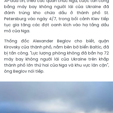
AP
đưa tin, theo các quan chức Nga, cuộc tấn công
bằng máy bay không người lái của Ukraine đã
đánh trúng kho chứa dầu ở thành phố St.
Petersburg vào ngày 4/7, trong bối cảnh Kiev tiếp
tục gia tăng các đợt oanh kích vào hạ tầng dầu
mỏ của Nga.
Thống đốc Alexander Beglov cho biết, quận
Kirovsky của thành phố, nằm bên bờ biển Baltic, đã
bị tấn công. "Lực lượng phòng không đã bắn hạ 72
máy bay không người lái của Ukraine trên khắp
thành phố lớn thứ hai của Nga và khu vực lân cận",
ông Beglov nói tiếp.