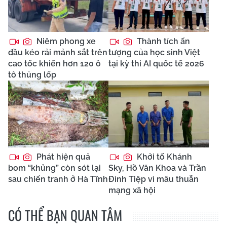
Niêm phong xe
Thành tích ấn
đầu kéo rải mảnh sắt trên
tượng của học sinh Việt
cao tốc khiến hơn 120 ô
tại kỳ thi AI quốc tế 2026
tô thủng lốp
Phát hiện quả
Khởi tố Khánh
bom “khủng” còn sót lại
Sky, Hồ Văn Khoa và Trần
sau chiến tranh ở Hà Tĩnh
Đình Tiệp vì mâu thuẫn
mạng xã hội
CÓ THỂ BẠN QUAN TÂM