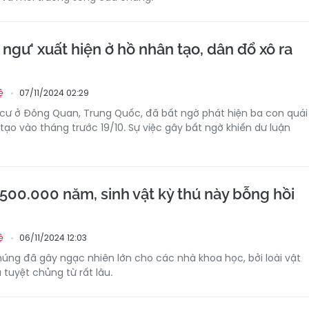
 ngư' xuất hiện ở hồ nhân tạo, dân đổ xô ra
07/11/2024 02:29
ệ
cư ở Đông Quan, Trung Quốc, đã bất ngờ phát hiện ba con quái
tạo vào tháng trước 19/10. Sự việc gây bất ngờ khiến dư luận
500.000 năm, sinh vật kỳ thú này bỗng hồi
06/11/2024 12:03
ệ
húng đã gây ngạc nhiên lớn cho các nhà khoa học, bởi loài vật
tuyệt chủng từ rất lâu.