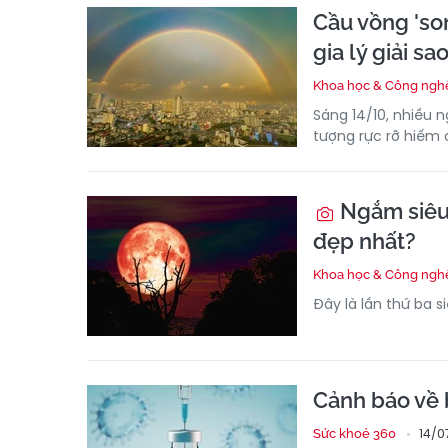
Cầu vồng 'son
gia lý giải sa
Khoa học & Công ngh
Sáng 14/10, nhiều 
tượng rực rỡ hiếm 
Ngắm siêu 
đẹp nhất?
Khoa học & Công ngh
Đây là lần thứ ba s
Cảnh báo về 
14/0
Sức khoẻ 360