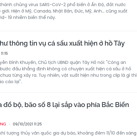
ở thành chủng virus SARS-CoV-2 phổ biến ở Ấn Độ, đất nước
 giới. Hiện ở Mỹ, Canada, Nhật Bản, Đức, Mỹ, Anh… cũng xuất
id- 19 nhiễm biến thể này.
hư thông tin vụ cá sấu xuất hiện ở hồ Tây
11:15
yễn Đình Khuyến, Chủ tịch UBND quận Tây Hồ nói: "Công an
 bước đầu khẳng định không có chuyện xuất hiện cá sấu ở hồ
chưa từng xảy ra. Tuy nhiên, vật xuất hiện như trong clip là gì thì
 cáo lại".
 đổ bộ, bão số 8 lại sắp vào phía Bắc Biển
09/10/2021 11:25
ỐNG
hí tượng thủy văn quốc gia dự báo, khoảng đêm 11/10 đến sáng