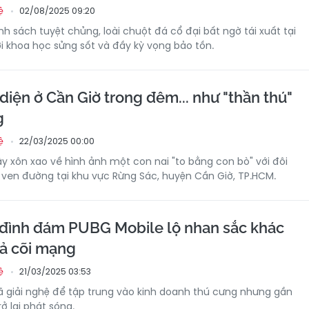
02/08/2025 09:20
ệ
h sách tuyệt chủng, loài chuột đá cổ đại bất ngờ tái xuất tại
ới khoa học sửng sốt và đầy kỳ vọng bảo tồn.
diện ở Cần Giờ trong đêm... như "thần thú"
g
22/03/2025 00:00
ệ
y xôn xao về hình ảnh một con nai "to bằng con bò" với đôi
 ven đường tại khu vực Rừng Sác, huyện Cần Giờ, TP.HCM.
đình đám PUBG Mobile lộ nhan sắc khác
 cả cõi mạng
21/03/2025 03:53
ệ
 giải nghệ để tập trung vào kinh doanh thú cưng nhưng gần
ở lại phát sóng.