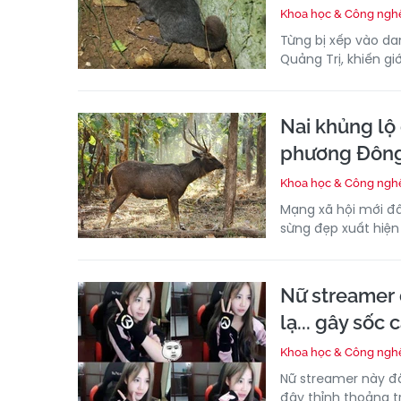
Khoa học & Công ngh
Từng bị xếp vào dan
Quảng Trị, khiến gi
Nai khủng lộ 
phương Đôn
Khoa học & Công ngh
Mạng xã hội mới đâ
sừng đẹp xuất hiện
Nữ streamer 
lạ... gây sốc
Khoa học & Công ngh
Nữ streamer này đã
đây thỉnh thoảng tr