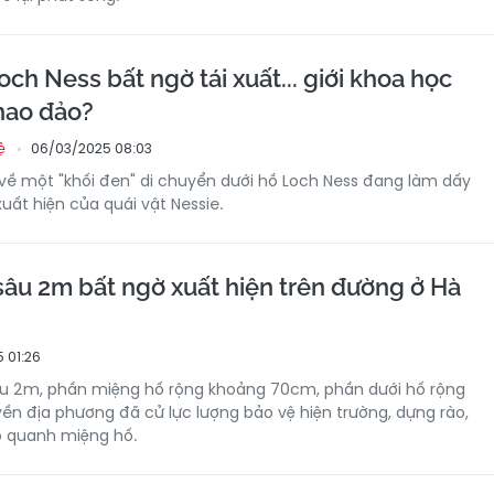
och Ness bất ngờ tái xuất... giới khoa học
hao đảo?
06/03/2025 08:03
ệ
về một "khối đen" di chuyển dưới hồ Loch Ness đang làm dấy
xuất hiện của quái vật Nessie.
 sâu 2m bất ngờ xuất hiện trên đường ở Hà
 01:26
sâu 2m, phần miệng hố rộng khoảng 70cm, phần dưới hố rộng
yền địa phương đã cử lực lượng bảo vệ hiện trường, dựng rào,
 quanh miệng hố.