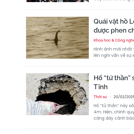
Quái vật hồ L
được phen c
Khoa học & Công ngh
Hình ảnh mới nhất 
lên nghi vấn về sự 
Hố “tử thần”
Tĩnh
20/02/2025
Thời sự
Hố “tử thần” này 
4m. Hiện, chính qu
căng dây cảnh báo