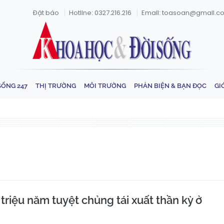
Đặt báo
Hotline: 0327.216.216
Email: toasoan@gmail.c
SỐNG 247
THỊ TRƯỜNG
MÔI TRƯỜNG
PHẢN BIỆN & BẠN ĐỌC
GI
 triệu năm tuyệt chủng tái xuất thần kỳ ở