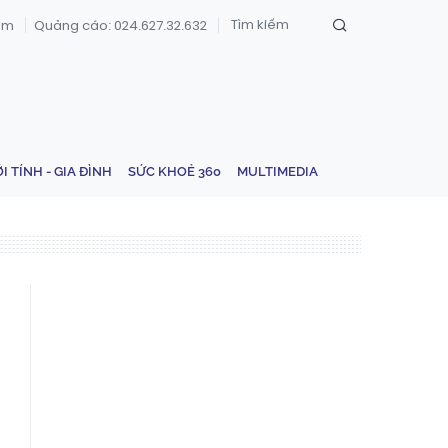
om
Quảng cáo: 024.627.32.632
ỚI TÍNH - GIA ĐÌNH
SỨC KHOẺ 360
MULTIMEDIA