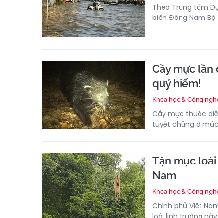
Theo Trung tâm Dự 
biển Đông Nam Bộ c
Cầy mực lần đ
quý hiếm!
Khoa học & Công ngh
Cầy mực thuộc diệ
tuyệt chủng ở mức
Tận mục loài 
Nam
Khoa học & Công ngh
Chính phủ Việt Na
loài linh trưởng n