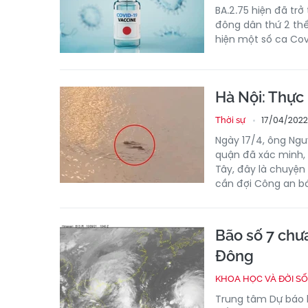
BA.2.75 hiện đã tr
đông dân thứ 2 thế
hiện một số ca Cov
Hà Nội: Thực 
17/04/2022 
Thời sự
Ngày 17/4, ông Ngu
quận đã xác minh,
Tây, đây là chuyện 
cần đợi Công an báo
Bão số 7 chưa
Đông
KHOA HỌC VÀ ĐỜI S
Trung tâm Dự báo k