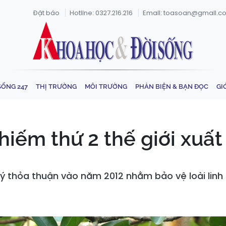
Đặt báo
Hotline: 0327.216.216
Email: toasoan@gmail.c
SỐNG 247
THỊ TRƯỜNG
MÔI TRƯỜNG
PHẢN BIỆN & BẠN ĐỌC
GI
iếm thứ 2 thế giới xuất
ý thỏa thuận vào năm 2012 nhằm bảo vệ loài linh