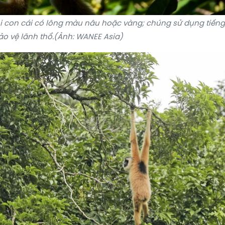
i con cái có lông màu nâu hoặc vàng; chúng sử dụng tiếng
ảo vệ lãnh thổ.(Ảnh: WANEE Asia)