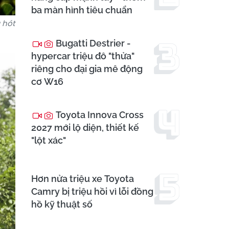
ba màn hình tiêu chuẩn
 hót
Bugatti Destrier -
hypercar triệu đô "thửa"
riêng cho đại gia mê động
cơ W16
Toyota Innova Cross
2027 mới lộ diện, thiết kế
"lột xác"
Hơn nửa triệu xe Toyota
Camry bị triệu hồi vì lỗi đồng
hồ kỹ thuật số