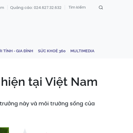
om
Quảng cáo: 024.627.32.632
ỚI TÍNH - GIA ĐÌNH
SỨC KHOẺ 360
MULTIMEDIA
 hiện tại Việt Nam
 trưởng này và môi trường sống của