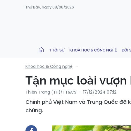
Thứ Bảy, ngày 08/08/2026
THỜI SỰ
KHOA HỌC & CÔNG NGHỆ
ĐỜI 
Khoa học & Công nghệ
Tận mục loài vượn h
Thiên Trang (TH)/TT&CS
17/12/2024 07:12
Chính phủ Việt Nam và Trung Quốc đã k
chúng.