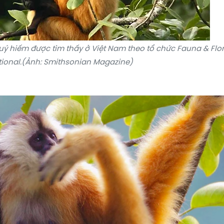
uý hiếm được tìm thấy ở Việt Nam theo tổ chức Fauna & Flo
tional.(Ảnh: Smithsonian Magazine)