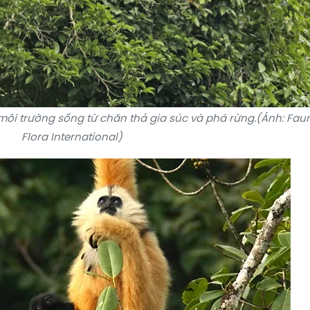
i trường sống từ chăn thả gia súc và phá rừng.(Ảnh: Fau
Flora International)