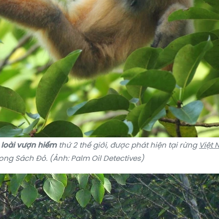
,
loài vượn hiếm
thứ 2
thế giới
, được phát hiện tại rừng
Việt
rong Sách Đỏ. (Ảnh: Palm Oil Detectives)