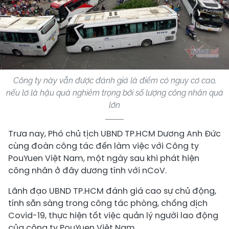
Công ty này vẫn được đánh giá là điểm có nguy cơ cao,
nếu lơ là hậu quả nghiêm trọng bởi số lượng công nhân quá
lớn
Trưa nay, Phó chủ tịch UBND TP.HCM Dương Anh Đức
cùng đoàn công tác đến làm việc với Công ty
PouYuen Việt Nam, một ngày sau khi phát hiện
công nhân ở đây dương tính với nCoV.
Lãnh đạo UBND TP.HCM đánh giá cao sự chủ động,
tính sẵn sàng trong công tác phòng, chống dịch
Covid-19, thực hiện tốt việc quản lý người lao động
của công ty PouYuen Việt Nam.