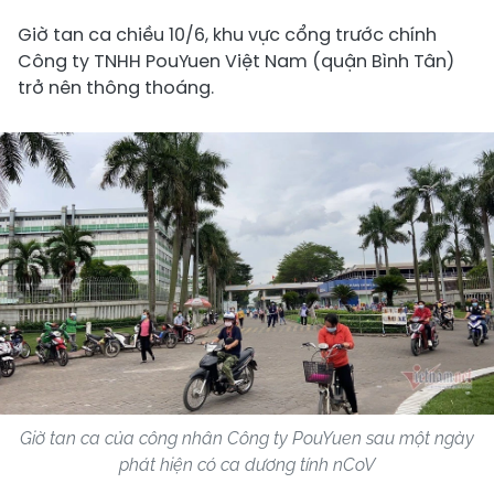
Giờ tan ca chiều 10/6, khu vực cổng trước chính
Công ty TNHH PouYuen Việt Nam (quận Bình Tân)
trở nên thông thoáng.
Giờ tan ca của công nhân Công ty PouYuen sau một ngày
phát hiện có ca dương tính nCoV