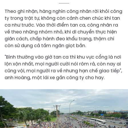
Theo ghi nhận, hàng nghìn công nhân rời khỏi công
ty trong trật tự, không còn cảnh chen chúc khi tan
ca như trước. Vào thời điểm tan ca, công nhân ra
về theo những nhóm nhỏ, khi di chuyển thực hiện
giãn cách, chấp hành đeo khẩu trang, thậm chí
còn sử dụng cả tấm ngăn giọt bắn.
"Bình thường vào giờ tan ca thì khu vực cổng là nơi
lộn xộn nhất, mọi người cười nói rôm rả, còn nay ai
cũng vội, mọi người ra về nhưng hạn chế giao tiếp",
anh Hoàng, một lái xe gần công ty cho hay.