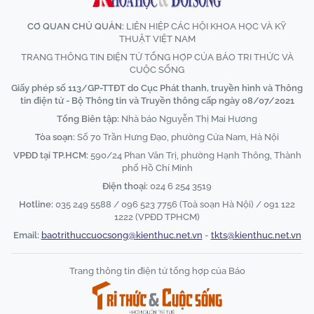
CƠ QUAN CHỦ QUẢN:
LIÊN HIỆP CÁC HỘI KHOA HỌC VÀ KỸ
THUẬT VIỆT NAM
TRANG THÔNG TIN ĐIỆN TỬ TỔNG HỢP CỦA BÁO TRI THỨC VÀ
CUỘC SỐNG
Giấy phép số 113/GP-TTĐT do Cục Phát thanh, truyền hình và Thông
tin điện tử - Bộ Thông tin và Truyền thông cấp ngày 08/07/2021
Tổng Biên tập:
Nhà báo Nguyễn Thị Mai Hương
Tòa soạn:
Số 70 Trần Hưng Đạo, phường Cửa Nam, Hà Nội
VPĐD tại TP.HCM:
590/24 Phan Văn Trị, phường Hạnh Thông, Thành
phố Hồ Chí Minh
Điện thoại:
024 6 254 3519
Hotline:
035 249 5588 / 096 523 7756 (Toà soạn Hà Nội) / 091 122
1222 (VPĐD TPHCM)
Email:
baotrithuccuocsong@kienthuc.net.vn
-
tkts@kienthuc.net.vn
Trang thông tin điện tử tổng hợp của Báo