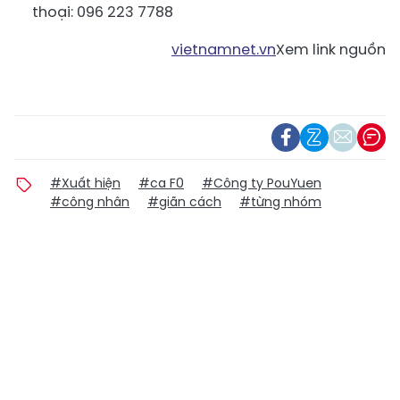
thoại:
096 223 7788
vietnamnet.vn
Xem link nguồn
#Xuất hiện
#ca F0
#Công ty PouYuen
#công nhân
#giãn cách
#từng nhóm