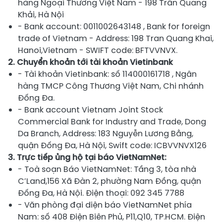
hàng Ngoại Thương Việt Nam - 198 Trần Quang
Khải, Hà Nội
- Bank account:
0011002643148
, Bank for foreign
trade of Vietnam - Address: 198 Tran Quang Khai,
Hanoi,Vietnam - SWIFT code: BFTVVNVX.
2. Chuyển khoản tới tài khoản Vietinbank
- Tài khoản Vietinbank: số
114000161718
, Ngân
hàng TMCP Công Thương Việt Nam, Chi nhánh
Đống Đa.
- Bank account Vietnam Joint Stock
Commercial Bank for Industry and Trade, Dong
Da Branch, Address: 183 Nguyễn Lương Bằng,
quận Đống Đa, Hà Nội, Swift code: ICBVVNVX126
3. Trực tiếp ủng hộ tại báo VietNamNet:
- Toà soạn Báo VietNamNet: Tầng 3, tòa nhà
C’Land,156 Xã Đàn 2, phường Nam Đồng, quận
Đống Đa, Hà Nội. Điện thoại:
092 345 7788
- Văn phòng đại diện báo VietNamNet phía
Nam: số 408 Điện Biên Phủ, P11,Q10, TP.HCM. Điện