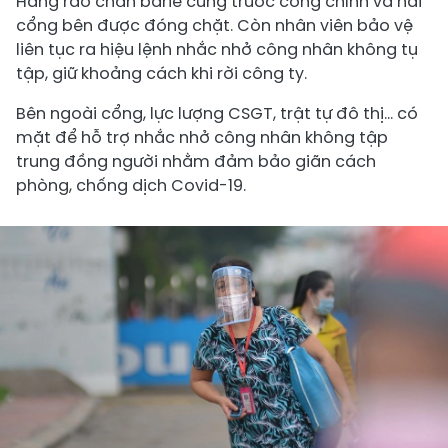
Hàng rào chắn barie cứng trước cổng chính và hai
cổng bên được đóng chặt. Còn nhân viên bảo vệ
liên tục ra hiệu lệnh nhắc nhở công nhân không tụ
tập, giữ khoảng cách khi rời công ty.
Bên ngoài cổng, lực lượng CSGT, trật tự đô thị… có
mặt để hỗ trợ nhắc nhở công nhân không tập
trung đồng người nhằm đảm bảo giãn cách
phòng, chống dịch Covid-19.